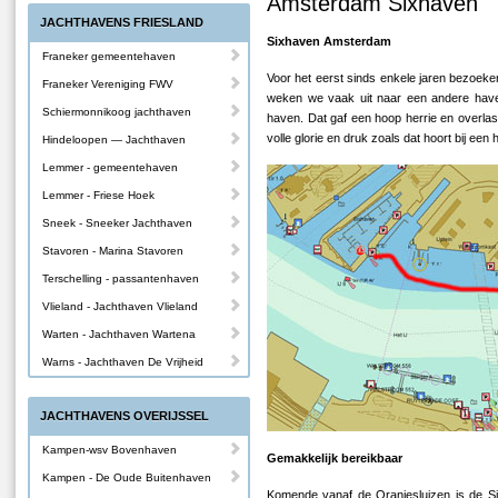
Amsterdam Sixhaven
JACHTHAVENS FRIESLAND
Sixhaven Amsterdam
Franeker gemeentehaven
Voor het eerst sinds enkele jaren bezoek
Franeker Vereniging FWV
weken we vaak uit naar een andere have
Schiermonnikoog jachthaven
haven. Dat gaf een hoop herrie en overlast
volle glorie en druk zoals dat hoort bij ee
Hindeloopen — Jachthaven
Lemmer - gemeentehaven
Lemmer - Friese Hoek
Sneek - Sneeker Jachthaven
Stavoren - Marina Stavoren
Terschelling - passantenhaven
Vlieland - Jachthaven Vlieland
Warten - Jachthaven Wartena
Warns - Jachthaven De Vrijheid
JACHTHAVENS OVERIJSSEL
Kampen-wsv Bovenhaven
Gemakkelijk bereikbaar
Kampen - De Oude Buitenhaven
Komende vanaf de Oranjesluizen is de Si