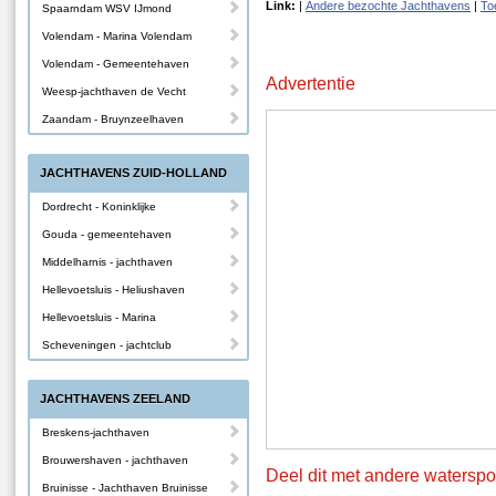
Link:
|
Andere bezochte Jachthavens
|
To
Spaarndam WSV IJmond
Volendam - Marina Volendam
Volendam - Gemeentehaven
Advertentie
Weesp-jachthaven de Vecht
Zaandam - Bruynzeelhaven
JACHTHAVENS ZUID-HOLLAND
Dordrecht - Koninklijke
Gouda - gemeentehaven
Middelharnis - jachthaven
Hellevoetsluis - Heliushaven
Hellevoetsluis - Marina
Scheveningen - jachtclub
JACHTHAVENS ZEELAND
Breskens-jachthaven
Brouwershaven - jachthaven
Deel dit met andere waterspo
Bruinisse - Jachthaven Bruinisse