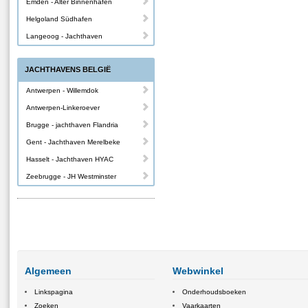
Emden - Alter Binnenhafen
Helgoland Südhafen
Langeoog - Jachthaven
JACHTHAVENS BELGIË
Antwerpen - Willemdok
Antwerpen-Linkeroever
Brugge - jachthaven Flandria
Gent - Jachthaven Merelbeke
Hasselt - Jachthaven HYAC
Zeebrugge - JH Westminster
Algemeen
Webwinkel
Linkspagina
Onderhoudsboeken
Zoeken
Vaarkaarten