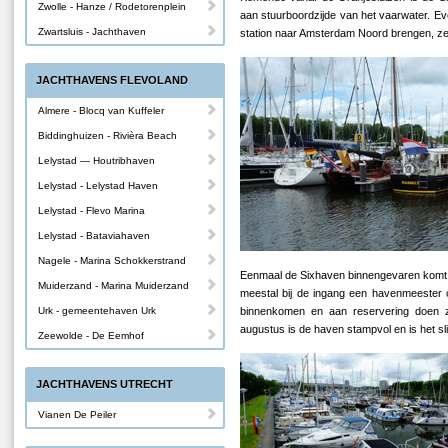
Zwolle - Hanze / Rodetorenplein
aan stuurboordzijde van het vaarwater. E
Zwartsluis - Jachthaven
station naar Amsterdam Noord brengen, ze v
JACHTHAVENS FLEVOLAND
Almere - Blocq van Kuffeler
Biddinghuizen - Rivièra Beach
Lelystad — Houtribhaven
Lelystad - Lelystad Haven
Lelystad - Flevo Marina
Lelystad - Bataviahaven
Nagele - Marina Schokkerstrand
Eenmaal de Sixhaven binnengevaren komt u 
Muiderzand - Marina Muiderzand
meestal bij de ingang een havenmeester 
Urk - gemeentehaven Urk
binnenkomen en aan reservering doen z
augustus is de haven stampvol en is het sl
Zeewolde - De Eemhof
JACHTHAVENS UTRECHT
Vianen De Peiler