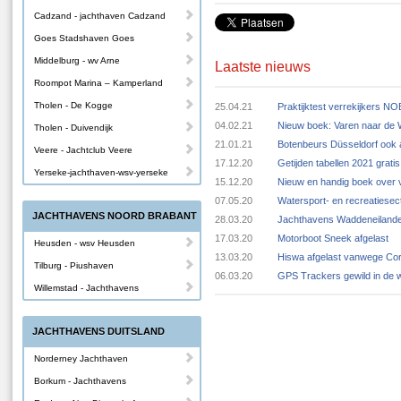
Cadzand - jachthaven Cadzand
Goes Stadshaven Goes
Middelburg - wv Arne
Laatste nieuws
Roompot Marina – Kamperland
Tholen - De Kogge
25.04.21
Praktijktest verrekijkers N
04.02.21
Nieuw boek: Varen naar de
Tholen - Duivendijk
21.01.21
Botenbeurs Düsseldorf ook 
Veere - Jachtclub Veere
17.12.20
Getijden tabellen 2021 grat
Yerseke-jachthaven-wsv-yerseke
15.12.20
Nieuw en handig boek over v
07.05.20
Watersport- en recreatiese
JACHTHAVENS NOORD BRABANT
28.03.20
Jachthavens Waddeneilande
17.03.20
Motorboot Sneek afgelast
Heusden - wsv Heusden
13.03.20
Hiswa afgelast vanwege Cor
Tilburg - Piushaven
06.03.20
GPS Trackers gewild in de 
Willemstad - Jachthavens
JACHTHAVENS DUITSLAND
Norderney Jachthaven
Borkum - Jachthavens