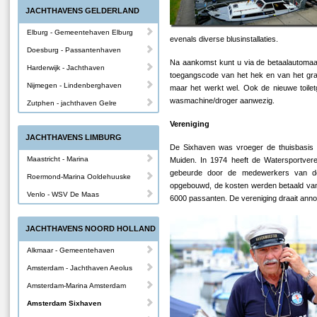
JACHTHAVENS GELDERLAND
Elburg - Gemeentehaven Elburg
evenals diverse blusinstallaties.
Doesburg - Passantenhaven
Na aankomst kunt u via de betaalautomaat 
Harderwijk - Jachthaven
toegangscode van het hek en van het grat
Nijmegen - Lindenberghaven
maar het werkt wel. Ook de nieuwe toilet
wasmachine/droger aanwezig.
Zutphen - jachthaven Gelre
Vereniging
JACHTHAVENS LIMBURG
De Sixhaven was vroeger de thuisbasis v
Maastricht - Marina
Muiden. In 1974 heeft de Watersportve
gebeurde door de medewerkers van d
Roermond-Marina Ooldehuuske
opgebouwd, de kosten werden betaald van 
Venlo - WSV De Maas
6000 passanten. De vereniging draait anno 2
JACHTHAVENS NOORD HOLLAND
Alkmaar - Gemeentehaven
Amsterdam - Jachthaven Aeolus
Amsterdam-Marina Amsterdam
Amsterdam Sixhaven