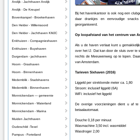
Andijk - Jachthaven Andijk
Andijk - De Kreupel
Bij het havenkantoor is ook nog een club
Bovenkarspel - Broekerhaven
daar drankjes en eenvoudige snacks 
georganiseerd.
Den Helder - Willemsoord
Den Helder - Jachthaven KMJC
Op loopafstand van het centrum van 
Enkhuizen - Compagnieshaven
Als u de haven verlaat kunt u gemakkelij
Enkhuizen - Buyshaven
over het IJ. Dat kan door de sluis over te 
rechts de Meeuwenweg op te lopen. Daar 
Durgerdam - jachthaven
van Amsterdam.
Hoorn - Grashaven
Hoorn - Binnenhaven
Tarieven Sixhaven (2016)
Medemblik - Stadshavens
Liggeld per strekkende meter ca. 1,80
Medemblik - Binnenhaven
Stroom: inclusief liggeld (6A)
WiFi: inclusief het liggeld
Monnickendam — gemeente
Monnickendam - Waterland
De overige voorzieningen dient u af te r
betaalautomaat.
Monnickendam - Marina
Muiden Jachthaven
Douche 0,18 per minuut
Wasmachine 3,50 incl. wasmiddel
Oudeschild -Texel
Wasdroger 2,00
Pampus - Forteiland