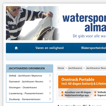
Varen en veiligheid
Watersportwinke
Home
\
Jachthavens
\
Jachthavens Noor
JACHTHAVENS GRONINGEN
Delfzijl - Jachthaven Neptunus
Garnwerd - Jachthaven Nooren
Groningen - Oosterhaven
Lauwersoog - Passantenhaven
Zoutkamp - Gemeentehaven