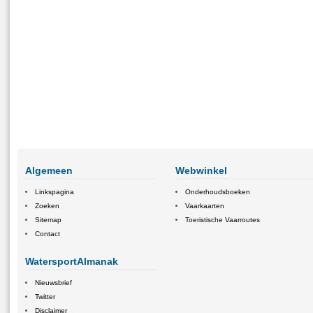
Algemeen
Webwinkel
Linkspagina
Onderhoudsboeken
Zoeken
Vaarkaarten
Sitemap
Toeristische Vaarroutes
Contact
WatersportAlmanak
Nieuwsbrief
Twitter
Disclaimer