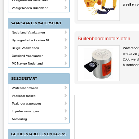
Vaargebieden Nederland
u zelf en 
Vaargebieden Buitenland
VAARKAARTEN WATERSPORT
Nederland Vaarkaarten
Buitenboordmotorsloten
Hydrografische kaarten NL
België Vaarkaarten
Waterspor
omdat ze g
Duitsland Vaarkaarten
2008 werde
PC Navigo Nederland
buitenboor
SEIZOENSTART
Winterklaar maken
Vaarklaar maken
Teakhout watersport
Impeller vervangen
Antifouling
GETIJDENTABELLEN EN HAVENS