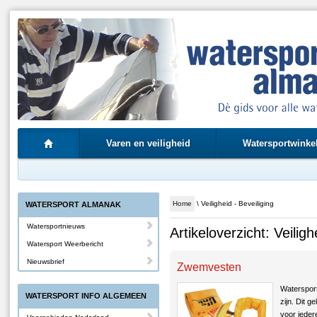
Varen en veiligheid
Watersportwinke
Home
\ Veiligheid - Beveiliging
WATERSPORT ALMANAK
Watersportnieuws
Artikeloverzicht: Veiligh
Watersport Weerbericht
Nieuwsbrief
Zwemvesten
Watersport
WATERSPORT INFO ALGEMEEN
zijn. Dit 
voor ieder