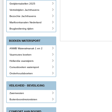
Getijdentabellen 2025
Vertrektijden Jachthavens
Bezochte Jachthavens
Marifoonkanalen Nederland
Brugbediening tijden
BOEKEN WATERSPORT
ANWB Wateralmanak 1 en 2
Vaarroutes boeken
Hollandia vaarwijzers
Cursusboeken watersport
Onderhoudsboeken
VEILIGHEID - BEVEILIGING
Zwemvesten
Buitenboordmotorsloten
COMFORT AAN BOORD