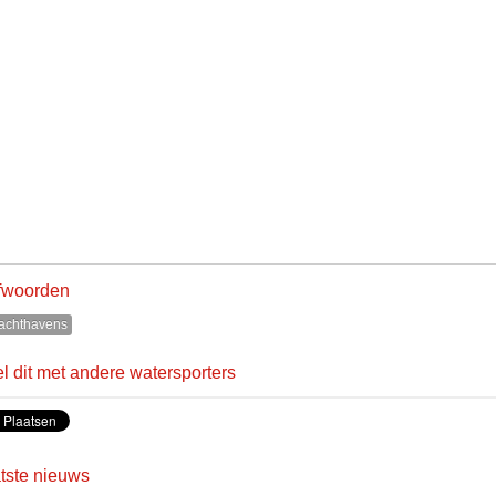
fwoorden
achthavens
l dit met andere watersporters
tste nieuws