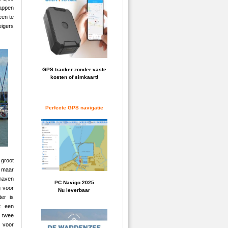
tappen
een te
eigers
GPS tracker zonder vaste
kosten of simkaart!
Perfecte GPS navigatie
groot
 maar
 haven
PC Navigo 2025
g voor
Nu leverbaar
er is
t een
 twee
n voor