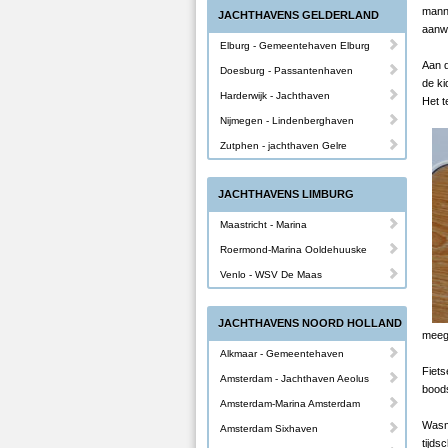
manne
JACHTHAVENS GELDERLAND
aanw
Elburg - Gemeentehaven Elburg
Aan d
Doesburg - Passantenhaven
de ki
Harderwijk - Jachthaven
Het t
Nijmegen - Lindenberghaven
Zutphen - jachthaven Gelre
JACHTHAVENS LIMBURG
Maastricht - Marina
Roermond-Marina Ooldehuuske
Venlo - WSV De Maas
JACHTHAVENS NOORD HOLLAND
meege
Alkmaar - Gemeentehaven
Fiet
Amsterdam - Jachthaven Aeolus
bood
Amsterdam-Marina Amsterdam
Wasm
Amsterdam Sixhaven
tijds