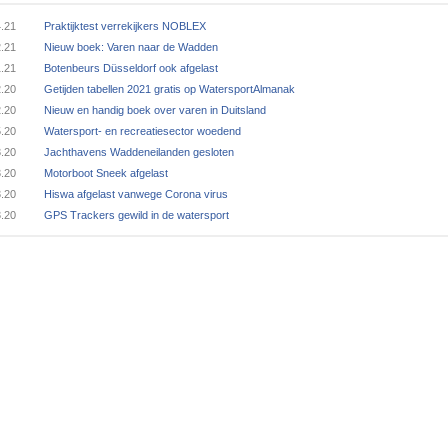
4.21
Praktijktest verrekijkers NOBLEX
2.21
Nieuw boek: Varen naar de Wadden
1.21
Botenbeurs Düsseldorf ook afgelast
2.20
Getijden tabellen 2021 gratis op WatersportAlmanak
2.20
Nieuw en handig boek over varen in Duitsland
5.20
Watersport- en recreatiesector woedend
3.20
Jachthavens Waddeneilanden gesloten
3.20
Motorboot Sneek afgelast
3.20
Hiswa afgelast vanwege Corona virus
3.20
GPS Trackers gewild in de watersport