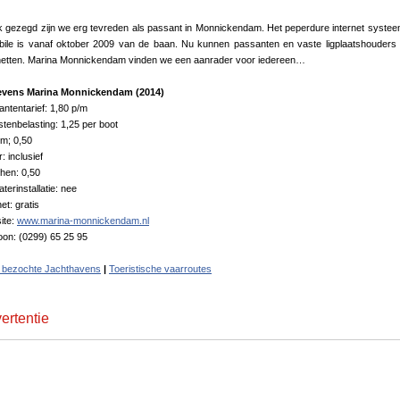
jk gezegd zijn we erg tevreden als passant in Monnickendam. Het peperdure internet syste
bile is vanaf oktober 2009 van de baan. Nu kunnen passanten en vaste ligplaatshouders 
rnetten. Marina Monnickendam vinden we een aanrader voor iedereen…
vens Marina Monnickendam (2014)
ntentarief: 1,80 p/m
stenbelasting: 1,25 per boot
m; 0,50
: inclusief
hen: 0,50
aterinstallatie: nee
net: gratis
ite:
www.marina-monnickendam.nl
oon: (0299) 65 25 95
 bezochte Jachthavens
|
Toeristische vaarroutes
ertentie