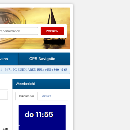
vens
GPS Navigatie
1 - 9471 PG ZUIDLAREN
BEL: (050) 360 49 63
Weerbericht
Buienradar
Actueel
t aan