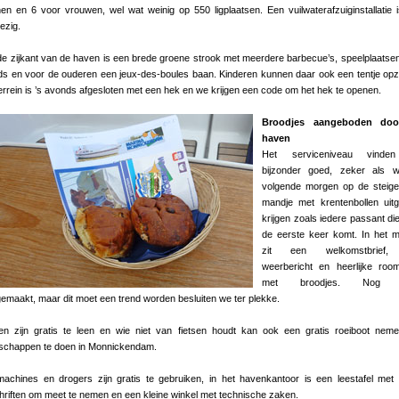
n en 6 voor vrouwen, wel wat weinig op 550 ligplaatsen. Een vuilwaterafzuiginstallatie i
ezig.
e zijkant van de haven is een brede groene strook met meerdere barbecue’s, speelplaatse
ds en voor de ouderen een jeux-des-boules baan. Kinderen kunnen daar ook een tentje opz
errein is ’s avonds afgesloten met een hek en we krijgen een code om het hek te openen.
Broodjes aangeboden do
haven
Het serviceniveau vind
bijzonder goed, zeker als 
volgende morgen op de steige
mandje met krentenbollen uitg
krijgen zoals iedere passant di
de eerste keer komt. In het 
zit een welkomstbrief,
weerbericht en heerlijke roo
met broodjes. Nog n
maakt, maar dit moet een trend worden besluiten we ter plekke.
sen zijn gratis te leen en wie niet van fietsen houdt kan ook een gratis roeiboot ne
schappen te doen in Monnickendam.
achines en drogers zijn gratis te gebruiken, in het havenkantoor is een leestafel met 
chriften om meet te nemen en een kleine winkel met technische zaken.