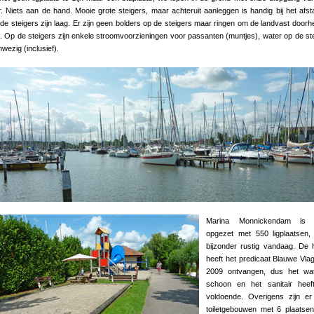
. Niets aan de hand. Mooie grote steigers, maar achteruit aanleggen is handig bij het afs
de steigers zijn laag. Er zijn geen bolders op de steigers maar ringen om de landvast doorh
. Op de steigers zijn enkele stroomvoorzieningen voor passanten (muntjes), water op de st
nwezig (inclusief).
Marina Monnickendam is 
opgezet met 550 ligplaatsen,
bijzonder rustig vandaag. De
heeft het predicaat Blauwe Vla
2009 ontvangen, dus het wat
schoon en het sanitair heef
voldoende. Overigens zijn er
toiletgebouwen met 6 plaatse