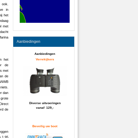
ok.
we in
ij het
ndaag
ol met
dacht
arina
Aanbiedingen
Aanbiedingen
Verrekijkers
n het
or de
is met
Van de
 ANWB
niets.
er dan
grote
Diverse uitvoeringen
irect
vanaf 129,-
ord de
Beveilig uw boot
leggen
n 1,95