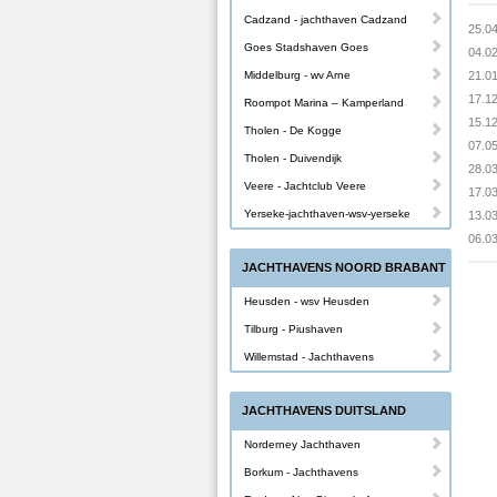
Cadzand - jachthaven Cadzand
25.0
Goes Stadshaven Goes
04.0
Middelburg - wv Arne
21.0
17.1
Roompot Marina – Kamperland
15.1
Tholen - De Kogge
07.0
Tholen - Duivendijk
28.0
Veere - Jachtclub Veere
17.0
Yerseke-jachthaven-wsv-yerseke
13.0
06.0
JACHTHAVENS NOORD BRABANT
Heusden - wsv Heusden
Tilburg - Piushaven
Willemstad - Jachthavens
JACHTHAVENS DUITSLAND
Norderney Jachthaven
Borkum - Jachthavens