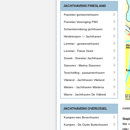
JACHTHAVENS FRIESLAND
Franeker gemeentehaven
Franeker Vereniging FWV
Schiermonnikoog jachthaven
Hindeloopen — Jachthaven
Lemmer - gemeentehaven
Lemmer - Friese Hoek
Sneek - Sneeker Jachthaven
Stavoren - Marina Stavoren
Terschelling - passantenhaven
Vlieland - Jachthaven Vlieland
Warten - Jachthaven Wartena
Warns - Jachthaven De Vrijheid
melds
JACHTHAVENS OVERIJSSEL
Kampen-wsv Bovenhaven
Stapl
We vr
Kampen - De Oude Buitenhaven
blijk