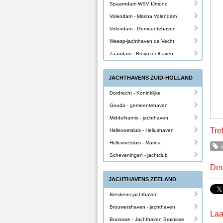
Spaarndam WSV IJmond
Volendam - Marina Volendam
Volendam - Gemeentehaven
Weesp-jachthaven de Vecht
Zaandam - Bruynzeelhaven
JACHTHAVENS ZUID-HOLLAND
Dordrecht - Koninklijke
Gouda - gemeentehaven
Middelharnis - jachthaven
Tre
Hellevoetsluis - Heliushaven
Hellevoetsluis - Marina
j
Scheveningen - jachtclub
Dee
JACHTHAVENS ZEELAND
Breskens-jachthaven
Brouwershaven - jachthaven
Laa
Bruinisse - Jachthaven Bruinisse