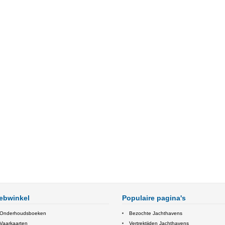
ebwinkel
Populaire pagina's
Onderhoudsboeken
Bezochte Jachthavens
Vaarkaarten
Vertrektijden Jachthavens