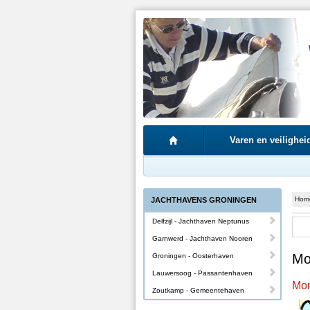
Varen en veilighei
Hom
JACHTHAVENS GRONINGEN
Delfzijl - Jachthaven Neptunus
Garnwerd - Jachthaven Nooren
Mo
Groningen - Oosterhaven
Lauwersoog - Passantenhaven
Mon
Zoutkamp - Gemeentehaven