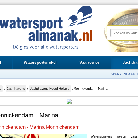
d
Watersportwinkel
Vaarroutes
Jachtha
SPARRENLAAN 1
e
\
Jachthavens
\
Jachthavens Noord Holland
\ Monnickendam - Marina
nnickendam - Marina
nickendam - Marina Monnickendam
Watersporters roesten vas