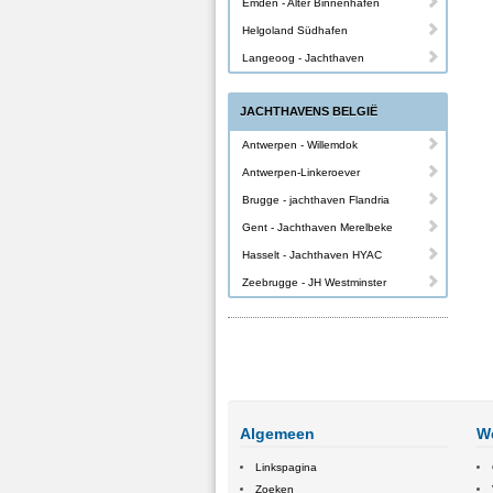
Emden - Alter Binnenhafen
Helgoland Südhafen
Langeoog - Jachthaven
JACHTHAVENS BELGIË
Antwerpen - Willemdok
Antwerpen-Linkeroever
Brugge - jachthaven Flandria
Gent - Jachthaven Merelbeke
Hasselt - Jachthaven HYAC
Zeebrugge - JH Westminster
Algemeen
W
Linkspagina
Zoeken