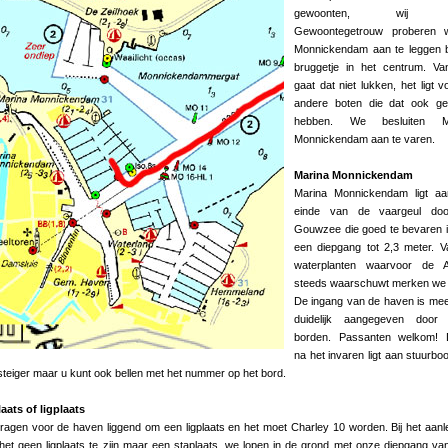
gewoonten, wij o
Gewoontegetrouw proberen 
Monnickendam aan te leggen b
bruggetje in het centrum. Va
gaat dat niet lukken, het ligt v
andere boten die dat ook ge
hebben. We besluiten M
Monnickendam aan te varen.
Marina Monnickendam
Marina Monnickendam ligt aa
einde van de vaargeul do
Gouwzee die goed te bevaren 
een diepgang tot 2,3 meter. 
waterplanten waarvoor de
steeds waarschuwt merken we 
De ingang van de haven is me
duidelijk aangegeven door 
borden. Passanten welkom! D
na het invaren ligt aan stuurbo
teiger maar u kunt ook bellen met het nummer op het bord.
aats of ligplaats
agen voor de haven liggend om een ligplaats en het moet Charley 10 worden. Bij het aan
t het geen ligplaats te zijn maar een staplaats, we lopen in de grond met onze diepgang va