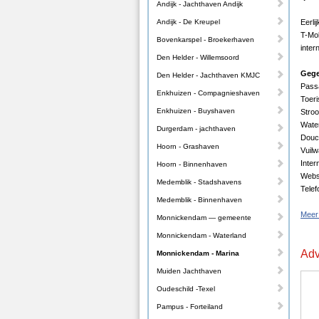
Andijk - Jachthaven Andijk
Andijk - De Kreupel
Eerli
T-Mo
Bovenkarspel - Broekerhaven
inte
Den Helder - Willemsoord
Gege
Den Helder - Jachthaven KMJC
Passa
Enkhuizen - Compagnieshaven
Toeri
Enkhuizen - Buyshaven
Stroo
Water
Durgerdam - jachthaven
Douc
Hoorn - Grashaven
Vuilw
Inter
Hoorn - Binnenhaven
Webs
Medemblik - Stadshavens
Telef
Medemblik - Binnenhaven
Meer
Monnickendam — gemeente
Monnickendam - Waterland
Adv
Monnickendam - Marina
Muiden Jachthaven
Oudeschild -Texel
Pampus - Forteiland