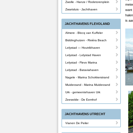
Zwolle - Hanze / Rodetorenplein
meter
Zwartsluis - Jachthaven
want 
halen
is aa
JACHTHAVENS FLEVOLAND
Almere - Blocq van Kuffeler
Biddinghuizen - Rivièra Beach
Lelystad — Houtribhaven
Lelystad - Lelystad Haven
Lelystad - Flevo Marina
Lelystad - Bataviahaven
Nagele - Marina Schokkerstrand
Muiderzand - Marina Muiderzand
Urk - gemeentehaven Urk
Zeewolde - De Eemhof
JACHTHAVENS UTRECHT
Vianen De Peiler