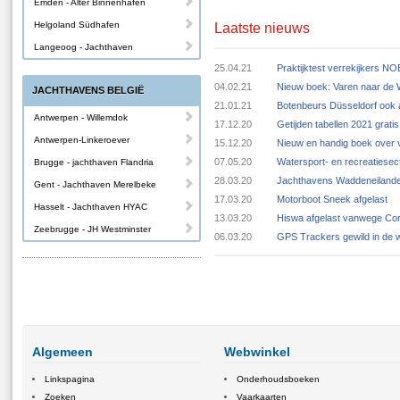
Emden - Alter Binnenhafen
Helgoland Südhafen
Laatste nieuws
Langeoog - Jachthaven
25.04.21
Praktijktest verrekijkers N
04.02.21
Nieuw boek: Varen naar de
JACHTHAVENS BELGIË
21.01.21
Botenbeurs Düsseldorf ook 
Antwerpen - Willemdok
17.12.20
Getijden tabellen 2021 grat
Antwerpen-Linkeroever
15.12.20
Nieuw en handig boek over v
07.05.20
Watersport- en recreatiese
Brugge - jachthaven Flandria
28.03.20
Jachthavens Waddeneilande
Gent - Jachthaven Merelbeke
17.03.20
Motorboot Sneek afgelast
Hasselt - Jachthaven HYAC
13.03.20
Hiswa afgelast vanwege Cor
Zeebrugge - JH Westminster
06.03.20
GPS Trackers gewild in de 
Algemeen
Webwinkel
Linkspagina
Onderhoudsboeken
Zoeken
Vaarkaarten