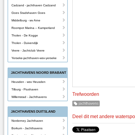
Cadzand - jachthaven Cadzand
Goes Stadshaven Goes
Middelburg - wv Arne
Roompot Marina – Kamperland
Tholen - De Kogge
Tholen - Duivendijk
Veere - Jachtclub Veere
Yerseke-jachthaven-wsv-yerseke
JACHTHAVENS NOORD BRABANT
Heusden - wsv Heusden
Tilburg - Piushaven
Trefwoorden
Willemstad - Jachthavens
jachthavens
JACHTHAVENS DUITSLAND
Deel dit met andere waterspo
Norderney Jachthaven
Borkum - Jachthavens