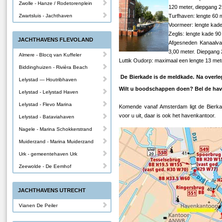
Zwolle - Hanze / Rodetorenplein
120 meter, diepgang 2
Zwartsluis - Jachthaven
Turfhaven: lengte 60 
Voormeer: lengte kade
Zeglis: lengte kade 90
JACHTHAVENS FLEVOLAND
Afgesneden Kanaalva
3,00 meter. Diepgang 
Almere - Blocq van Kuffeler
Luttik Oudorp: maximaal een lengte 13 met
Biddinghuizen - Rivièra Beach
De Bierkade is de meldkade. Na overle
Lelystad — Houtribhaven
Wilt u boodschappen doen? Bel de have
Lelystad - Lelystad Haven
Lelystad - Flevo Marina
Komende vanaf Amsterdam ligt de Bierka
voor u uit, daar is ook het havenkantoor.
Lelystad - Bataviahaven
Nagele - Marina Schokkerstrand
Muiderzand - Marina Muiderzand
Urk - gemeentehaven Urk
Zeewolde - De Eemhof
JACHTHAVENS UTRECHT
Vianen De Peiler