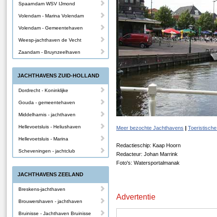
Spaarndam WSV IJmond
Volendam - Marina Volendam
Volendam - Gemeentehaven
Weesp-jachthaven de Vecht
Zaandam - Bruynzeelhaven
JACHTHAVENS ZUID-HOLLAND
Dordrecht - Koninklijke
Gouda - gemeentehaven
Middelharnis - jachthaven
Hellevoetsluis - Heliushaven
Meer bezochte Jachthavens
|
Toeristische
Hellevoetsluis - Marina
Redactieschip: Kaap Hoorn
Scheveningen - jachtclub
Redacteur: Johan Marrink
Foto's: Watersportalmanak
JACHTHAVENS ZEELAND
Breskens-jachthaven
Advertentie
Brouwershaven - jachthaven
Bruinisse - Jachthaven Bruinisse