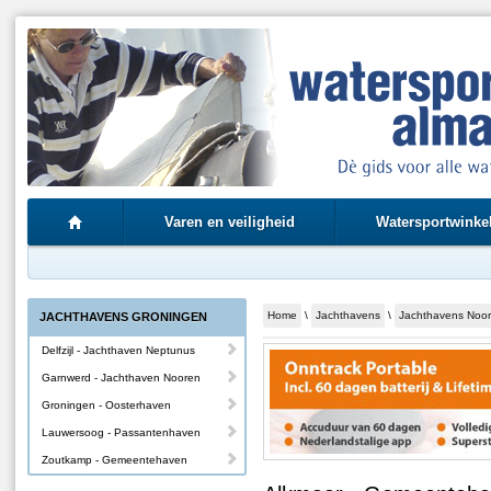
Varen en veiligheid
Watersportwinke
Home
\
Jachthavens
\
Jachthavens Noor
JACHTHAVENS GRONINGEN
Delfzijl - Jachthaven Neptunus
Garnwerd - Jachthaven Nooren
Groningen - Oosterhaven
Lauwersoog - Passantenhaven
Zoutkamp - Gemeentehaven