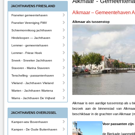
Alkmaar - Gemeenteh
JACHTHAVENS FRIESLAND
Alkmaar – Gemeentehaven A
Franeker gemeentehaven
Alkmaar als tussenstop
Franeker Vereniging FWV
Schiermonnikoog jachthaven
Hindeloopen — Jachthaven
Lemmer - gemeentehaven
Lemmer - Friese Hoek
Sneek - Sneeker Jachthaven
Stavoren - Marina Stavoren
Terschelling - passantenhaven
Vlieland - Jachthaven Vlieland
Warten - Jachthaven Wartena
Warns - Jachthaven De Vrijheid
Alkmaar is een aardige tussenstop als u 
bezoek aan de binnenstad van Alkmaar 
JACHTHAVENS OVERIJSSEL
beschikbaar in de grachten van Alkmaar (
Kampen-wsv Bovenhaven
Voor passanten zijn 
Kampen - De Oude Buitenhaven
de Bierkade (aanmeldk