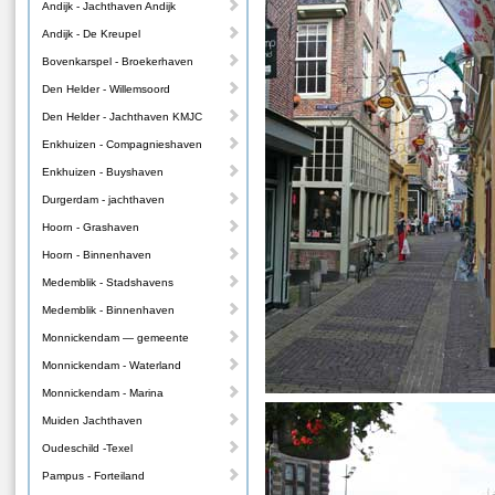
Andijk - Jachthaven Andijk
Andijk - De Kreupel
Bovenkarspel - Broekerhaven
Den Helder - Willemsoord
Den Helder - Jachthaven KMJC
Enkhuizen - Compagnieshaven
Enkhuizen - Buyshaven
Durgerdam - jachthaven
Hoorn - Grashaven
Hoorn - Binnenhaven
Medemblik - Stadshavens
Medemblik - Binnenhaven
Monnickendam — gemeente
Monnickendam - Waterland
Monnickendam - Marina
Muiden Jachthaven
Oudeschild -Texel
Pampus - Forteiland