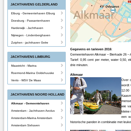
JACHTHAVENS GELDERLAND
Elburg - Gemeentehaven Elburg
Doesburg - Passantenhaven
Harderwijk - Jachthaven
Nijmegen - Lindenberghaven
Zutphen - jachthaven Gelre
Gegevens en tarieven 2016
:
Gemeentehaven Alkmaar – Bierkade 26 – A
JACHTHAVENS LIMBURG
Tarief: 0,95 cent per meter, water 0,50, 
drie minuten.
Maastricht - Marina
Roermond-Marina Ooldehuuske
Alkmaar
Over d
Venlo - WSV De Maas
wordt 
12.00
JACHTHAVENS NOORD HOLLAND
Kaasmar
mensen
Alkmaar - Gemeentehaven
wie va
Amsterdam - Jachthaven Aeolus
kleine 
een w
Amsterdam-Marina Amsterdam
historische panden in combinatie met leuk
Amsterdam Sixhaven