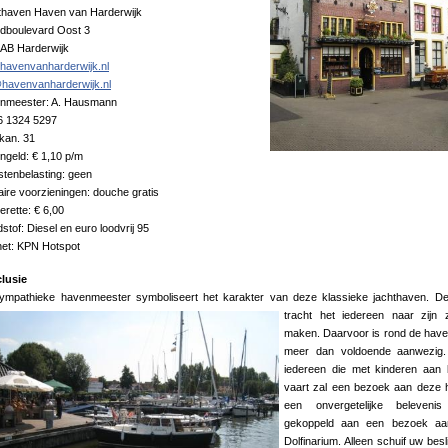
thaven Haven van Harderwijk
ndboulevard Oost 3
 AB Harderwijk
havenvanharderwijk.nl
@havenvanharderwijk.nl
nmeester: A. Hausmann
06 1324 5297
kan. 31
geld: € 1,10 p/m
stenbelasting: geen
aire voorzieningen: douche gratis
rette: € 6,00
stof: Diesel en euro loodvrij 95
net: KPN Hotspot
lusie
ympathieke havenmeester symboliseert het karakter van deze klassieke jachthaven.
D
tracht het iedereen naar zijn 
maken. Daarvoor is rond de hav
meer dan voldoende aanwezig.
iedereen die met kinderen aan 
vaart zal een bezoek aan deze 
een onvergetelijke belevenis 
gekoppeld aan een bezoek aa
Dolfinarium. Alleen schuif uw besl