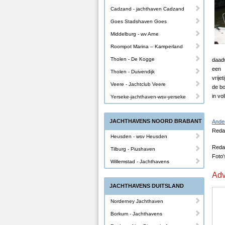
Cadzand - jachthaven Cadzand
Goes Stadshaven Goes
Middelburg - wv Arne
Roompot Marina – Kamperland
Tholen - De Kogge
daadw
een 
Tholen - Duivendijk
vrije
Veere - Jachtclub Veere
de bo
in vo
Yerseke-jachthaven-wsv-yerseke
JACHTHAVENS NOORD BRABANT
Ande
Redac
Heusden - wsv Heusden
Reda
Tilburg - Piushaven
Foto
Willemstad - Jachthavens
Adv
JACHTHAVENS DUITSLAND
Norderney Jachthaven
Borkum - Jachthavens