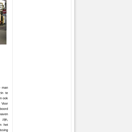
e man
zin te
en ook
 Voor
boord
haven
zijn,
n het
issing