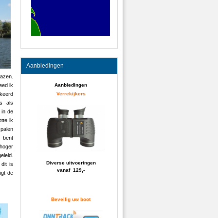
Aanbiedingen
lazen.
Aanbiedingen
eed ik
Verrekijkers
rkeerd
s als
 in de
tte ik
 palen
 bent
 hoger
eleid.
Diverse uitvoeringen
dit is
vanaf 129,-
igt de
Beveilig uw boot