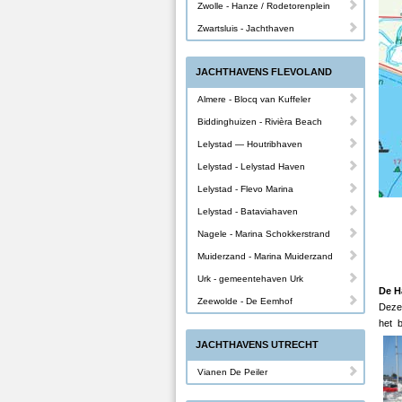
Zwolle - Hanze / Rodetorenplein
Zwartsluis - Jachthaven
JACHTHAVENS FLEVOLAND
Almere - Blocq van Kuffeler
Biddinghuizen - Rivièra Beach
Lelystad — Houtribhaven
Lelystad - Lelystad Haven
Lelystad - Flevo Marina
Lelystad - Bataviahaven
Nagele - Marina Schokkerstrand
Muiderzand - Marina Muiderzand
Urk - gemeentehaven Urk
De H
Zeewolde - De Eemhof
Deze 
het 
JACHTHAVENS UTRECHT
Vianen De Peiler