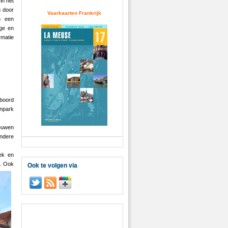
in het
g door
Vaarkaarten Frankrijk
m een
ige en
matie
 boord
enpark
eeuwen
Andere
oek en
.
Ook
Ook te volgen via