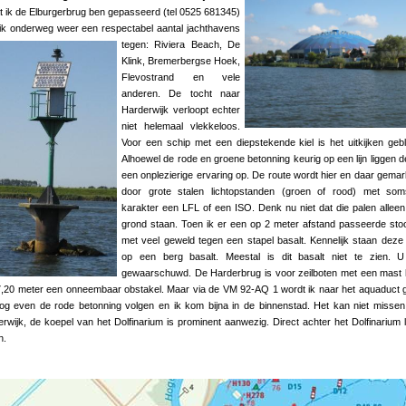
 ik de Elburgerbrug ben gepasseerd (tel 0525 681345)
ik onderweg weer een respectabel aantal jachthavens
tegen: Rivier
a Beach, De
Klink, Bremerbergse Hoek,
Flevostrand en vele
anderen. De tocht naar
Harderwijk verloopt echter
niet helemaal vlekkeloos.
Voor een schip met een diepstekende kiel is het uitkijken geb
Alhoewel de rode en groene betonning keurig op een lijn liggen d
een onplezierige ervaring op. De route wordt hier en daar gema
door grote stalen lichtopstanden (groen of rood) met som
karakter een LFL of een ISO. Denk nu niet dat die palen alleen
grond staan. Toen ik er een op 2 meter afstand passeerde stoo
met veel geweld tegen een stapel basalt. Kennelijk staan deze
op een berg basalt. Meestal is dit basalt niet te zien. U
gewaarschuwd. De Harderbrug is voor zeilboten met een mast
,20 meter een onneembaar obstakel. Maar via de VM 92-AQ 1 wordt ik naar het aquaduct g
g even de rode betonning volgen en ik kom bijna in de binnenstad. Het kan niet missen 
rwijk, de koepel van het Dolfinarium is prominent aanwezig. Direct achter het Dolfinarium l
n.