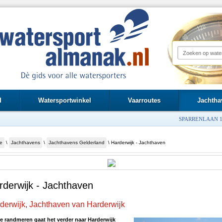
d
Watersportwinkel
Vaarroutes
Jachtha
SPARRENLAAN 1
e
\
Jachthavens
\
Jachthavens Gelderland
\ Harderwijk - Jachthaven
rderwijk - Jachthaven
derwijk, Jachthaven van Harderwijk
de randmeren gaat het verder naar Harderwijk