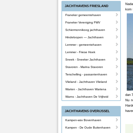
Nadat
JACHTHAVENS FRIESLAND
kom 
Franeker gemeentehaven
Franeker Vereniging FWV
Schiermonnikoog jachthaven
Hindeloopen — Jachthaven
Lemmer - gemeentehaven
Lemmer - Friese Hoek
Sneek - Sneeker Jachthaven
Stavoren - Marina Stavoren
Terschelling - passantenhaven
Vlieland - Jachthaven Vlieland
Warten - Jachthaven Wartena
dan 7
Warns - Jachthaven De Vrijheid
Nu no
Harde
have
JACHTHAVENS OVERIJSSEL
Kampen-wsv Bovenhaven
Kampen - De Oude Buitenhaven