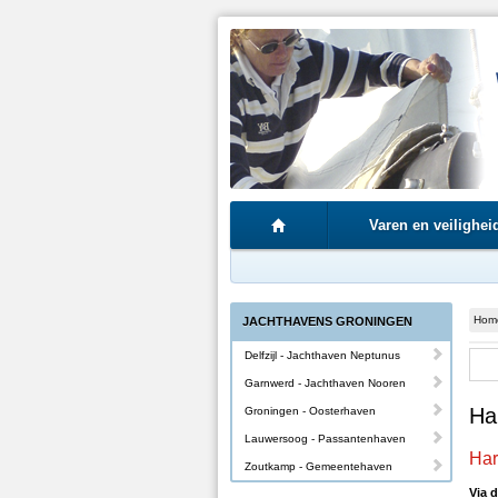
Varen en veilighei
Hom
JACHTHAVENS GRONINGEN
Delfzijl - Jachthaven Neptunus
Garnwerd - Jachthaven Nooren
Ha
Groningen - Oosterhaven
Lauwersoog - Passantenhaven
Har
Zoutkamp - Gemeentehaven
Via 