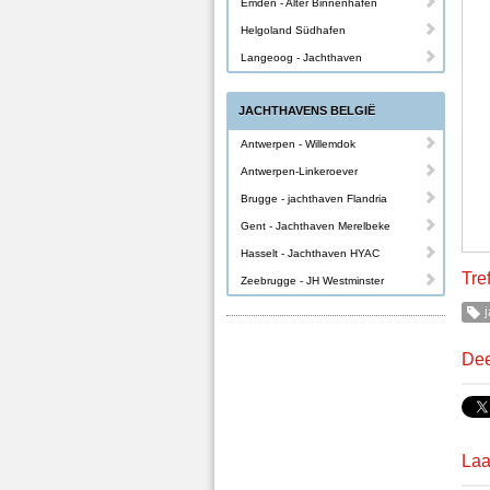
Emden - Alter Binnenhafen
Helgoland Südhafen
Langeoog - Jachthaven
JACHTHAVENS BELGIË
Antwerpen - Willemdok
Antwerpen-Linkeroever
Brugge - jachthaven Flandria
Gent - Jachthaven Merelbeke
Hasselt - Jachthaven HYAC
Tre
Zeebrugge - JH Westminster
j
Dee
Laa