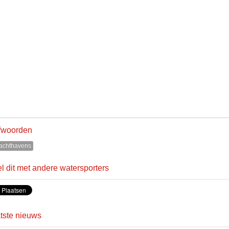
fwoorden
achthavens
l dit met andere watersporters
tste nieuws