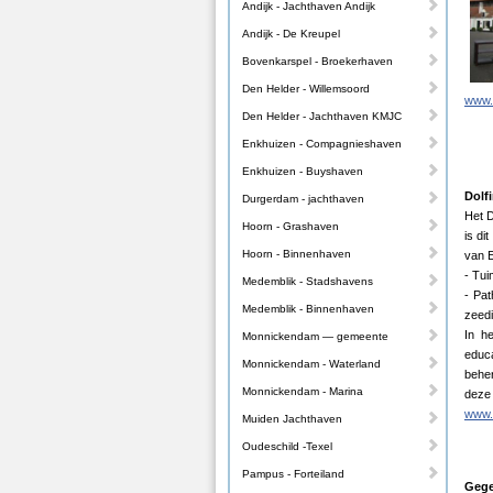
Andijk - Jachthaven Andijk
Andijk - De Kreupel
Bovenkarspel - Broekerhaven
Den Helder - Willemsoord
www.
Den Helder - Jachthaven KMJC
Enkhuizen - Compagnieshaven
Enkhuizen - Buyshaven
Dolf
Durgerdam - jachthaven
Het D
Hoorn - Grashaven
is di
Hoorn - Binnenhaven
van E
- Tui
Medemblik - Stadshavens
- Pa
Medemblik - Binnenhaven
zeedi
In h
Monnickendam — gemeente
educ
Monnickendam - Waterland
beher
Monnickendam - Marina
deze
www.d
Muiden Jachthaven
Oudeschild -Texel
Pampus - Forteiland
Gege