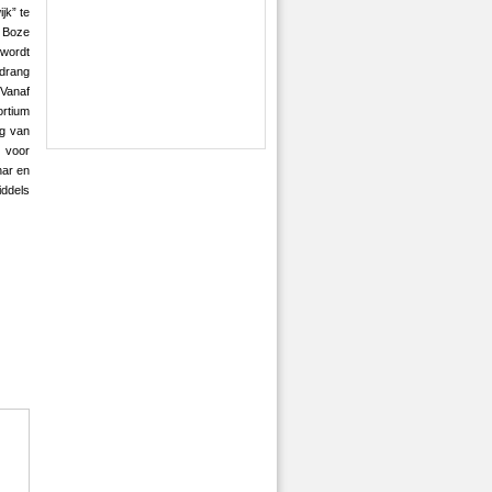
jk” te
 Boze
wordt
drang
Vanaf
tium
eg van
 voor
nar en
iddels