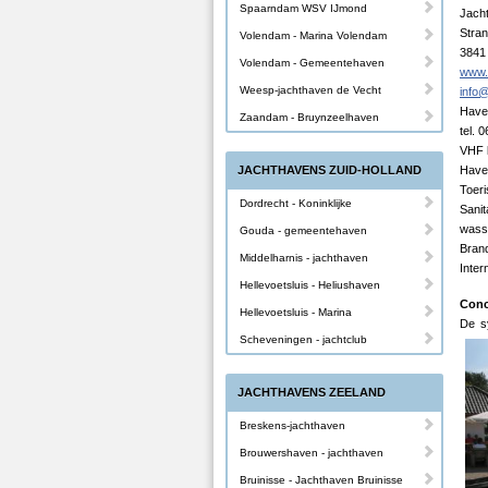
Spaarndam WSV IJmond
Jach
Stra
Volendam - Marina Volendam
3841
Volendam - Gemeentehaven
www.
Weesp-jachthaven de Vecht
info
Have
Zaandam - Bruynzeelhaven
tel. 
VHF 
JACHTHAVENS ZUID-HOLLAND
Haven
Toeri
Dordrecht - Koninklijke
Sanit
wasse
Gouda - gemeentehaven
Brand
Middelharnis - jachthaven
Inter
Hellevoetsluis - Heliushaven
Conc
Hellevoetsluis - Marina
De s
Scheveningen - jachtclub
JACHTHAVENS ZEELAND
Breskens-jachthaven
Brouwershaven - jachthaven
Bruinisse - Jachthaven Bruinisse