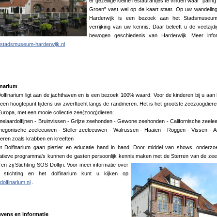
er gezellige kleine restaurantjes te vinden waar “paling 
Groen” vast wel op de kaart staat. Op uw wandelin
Harderwijk is een bezoek aan het Stadsmuseu
verrijking van uw kennis. Daar beleeft u de veelzijd
bewogen geschiedenis van Harderwijk. Meer infor
stadsmuseum-harderwijk.nl
inarium
olfinarium ligt aan de jachthaven en is een bezoek 100% waard. Voor de kinderen bij u aan
t een hoogtepunt tijdens uw zwerftocht langs de randmeren. Het is het grootste zeezoogdier
uropa, met een mooie collectie zee(zoog)dieren:
melaardolfijnen - Bruinvissen - Grijze zeehonden - Gewone zeehonden - Californische zeel
thegonische zeeleeuwen - Steller zeeleeuwen - Walrussen - Haaien - Roggen - Vissen - 
eren zoals krabben en kreeften
et Dolfinarium gaan plezier en educatie hand in hand. Door middel van shows, onderz
atieve programma's kunnen de gasten persoonlijk kennis maken met de Sterren van de zee
en zij Stichting SOS Dolfijn. Voor meer informatie over
 stichting en het dolfinarium kunt u kijken op
olfinarium.nl
.
vens en informatie