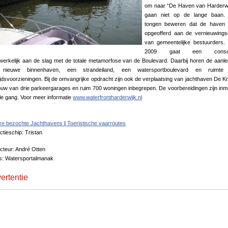
om naar “De Haven van Harderwi
gaan niet op de lange baan.
tongen beweren dat de haven 
opgeofferd aan de vernieuwings
van gemeentelijke bestuurders.
2009 gaat een consor
erkelijk aan de slag met de totale metamorfose van de Boulevard. Daarbij horen de aanl
nieuwe binnenhaven, een strandeiland, een watersportboulevard en ruimte
tijdsvoorzieningen. Bij de omvangrijke opdracht zijn ook de verplaatsing van jachthaven De K
uw van drie parkeergarages en ruim 700 woningen inbegrepen. De voorbereidingen zijn inm
lle gang. Voor meer informatie
www.waterfrontharderwijk.nl
re bezochte Jachthavens
|
Toeristische vaarroutes
tieschip: Tristan
cteur: André Otten
's: Watersportalmanak
ertentie