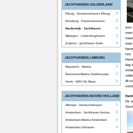
JACHTHAVENS GELDERLAND
Elburg - Gemeentehaven Elburg
Doesburg - Passantenhaven
euro 
Harderwijk - Jachthaven
meer
Nijmegen - Lindenberghaven
naas
Zutphen - jachthaven Gelre
waar
haven
rest
JACHTHAVENS LIMBURG
Harde
dag i
Maastricht - Marina
onda
Roermond-Marina Ooldehuuske
voldo
dit s
Venlo - WSV De Maas
voorb
JACHTHAVENS NOORD HOLLAND
Hard
De ou
Alkmaar - Gemeentehaven
Visch
Amsterdam - Jachthaven Aeolus
Amsterdam-Marina Amsterdam
Amsterdam Sixhaven