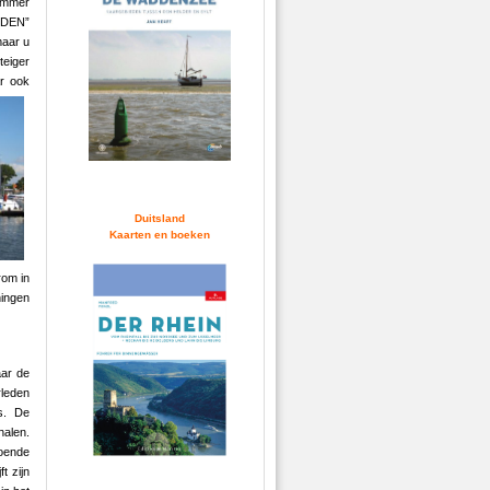
Jammer
LDEN”
maar u
teiger
ar ook
Duitsland
Kaarten en boeken
rom in
ningen
aar de
rleden
s. De
halen.
oende
t zijn