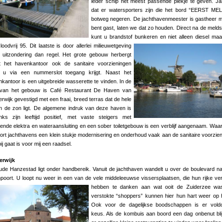
ieder schip het meest passende plekje te geven. 
dat er watersporters zijn die het bord “EERST ME
botweg negeren. De jachthavenmeester is gastheer 
bent gast, laten we dat zo houden. Direct na de melds
kunt u brandstof bunkeren en niet alleen diesel ma
loodvrij 95. Dit laatste is do
or allerlei milieuwetgeving
 uitzondering dan regel. Het grote gebouw herbergt
t het havenkantoor ook de sanitaire voorzieningen
 u via een nummerslot toegang krijgt. Naast het
kantoor is een uitgebreide wasserette te vinden. In de
 van het gebouw is Café Restaurant De Haven van
rwijk gevestigd met een fraai, breed terras dat de hele
n de zon ligt. De algemene indruk van deze haven is
nks zijn leeftijd positief, met vaste steigers met
ende elektra en wateraansluiting en een sober toiletgebouw is een verblijf aangenaam. Waa
oort jachthavens een klein stukje modernisering en onderhoud vaak aan de sanitaire voorzie
ij gaat is voor mij een raadsel.
erwijk
de Hanzestad ligt onder handbereik. Vanuit de jachthaven wandelt u over de boulevard n
poort. U loopt nu weer in een van de vele middeleeuwse vissersplaatsen, die hun rijke ve
hebben te danken aan
wat ooit de Zuiderzee wa
verstokte “shoppers” kunnen hier hun hart weer op 
Ook voor de dagelijkse boodschappen is er vold
keus. Als de kombuis aan boord een dag onbenut blijf