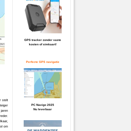
GPS tracker zonder vaste
kosten of simkaart!
Perfecte GPS navigatie
 stelt
PC Navigo 2025
teiger
Nu leverbaar
jaren
reder.
lkaar,
vol om