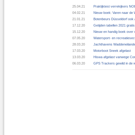
25.04.21
Praktijktest verrekijkers N
04.02.21
Nieuw boek: Varen naar de
21.01.21
Botenbeurs Düsseldorf ook 
17.12.20
Getijden tabellen 2021 grat
15.12.20
Nieuw en handig boek over v
07.05.20
Watersport- en recreatiese
28.03.20
Jachthavens Waddeneilande
17.03.20
Motorboot Sneek afgelast
13.03.20
Hiswa afgelast vanwege Cor
06.03.20
GPS Trackers gewild in de 