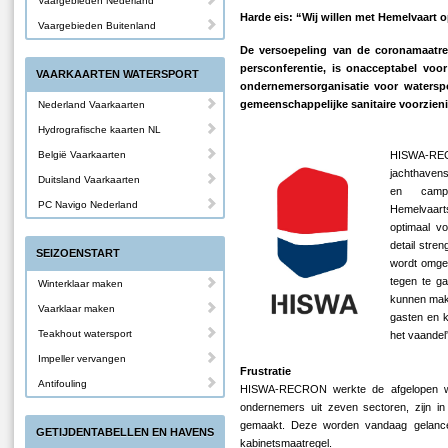
Vaargebieden Nederland
Harde eis: “Wij willen met Hemelvaart 
Vaargebieden Buitenland
De versoepeling van de coronamaatreg
persconferentie, is onacceptabel vo
VAARKAARTEN WATERSPORT
ondernemersorganisatie voor waterspo
gemeenschappelijke sanitaire voorzienin
Nederland Vaarkaarten
Hydrografische kaarten NL
België Vaarkaarten
HISWA-RECR
jachthavens
Duitsland Vaarkaarten
en campi
PC Navigo Nederland
Hemelvaart
optimaal vo
detail stre
SEIZOENSTART
wordt omgeg
tegen te ga
Winterklaar maken
kunnen make
Vaarklaar maken
gasten en k
Teakhout watersport
het vaandel
Impeller vervangen
Frustratie
Antifouling
HISWA-RECRON werkte de afgelopen we
ondernemers uit zeven sectoren, zijn in 
gemaakt. Deze worden vandaag gelance
GETIJDENTABELLEN EN HAVENS
kabinetsmaatregel.