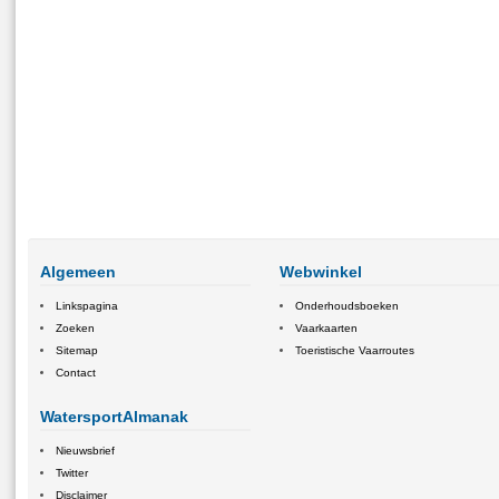
Algemeen
Webwinkel
Linkspagina
Onderhoudsboeken
Zoeken
Vaarkaarten
Sitemap
Toeristische Vaarroutes
Contact
WatersportAlmanak
Nieuwsbrief
Twitter
Disclaimer