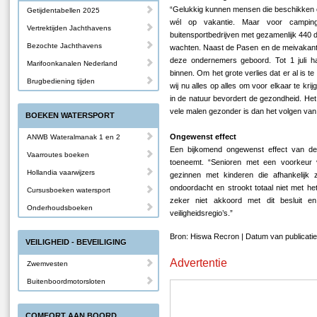
“Gelukkig kunnen mensen die beschikken ov
Getijdentabellen 2025
wél op vakantie. Maar voor campings
Vertrektijden Jachthavens
buitensportbedrijven met gezamenlijk 440 d
Bezochte Jachthavens
wachten. Naast de Pasen en de meivakant
deze ondernemers geboord. Tot 1 juli 
Marifoonkanalen Nederland
binnen. Om het grote verlies dat er al is
Brugbediening tijden
wij nu alles op alles om voor elkaar te kr
in de natuur bevordert de gezondheid. Het 
vele malen gezonder is dan het volgen van e
BOEKEN WATERSPORT
Ongewenst effect
ANWB Wateralmanak 1 en 2
Een bijkomend ongewenst effect van d
Vaarroutes boeken
toeneemt. “Senioren met een voorkeur
Hollandia vaarwijzers
gezinnen met kinderen die afhankelijk z
ondoordacht en strookt totaal niet met h
Cursusboeken watersport
zeker niet akkoord met dit besluit 
Onderhoudsboeken
veiligheidsregio’s.”
Bron: Hiswa Recron | Datum van publicati
VEILIGHEID - BEVEILIGING
Advertentie
Zwemvesten
Buitenboordmotorsloten
COMFORT AAN BOORD