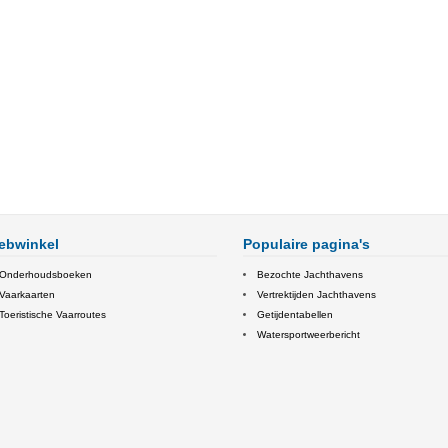
ebwinkel
Populaire pagina's
Onderhoudsboeken
Bezochte Jachthavens
Vaarkaarten
Vertrektijden Jachthavens
Toeristische Vaarroutes
Getijdentabellen
Watersportweerbericht