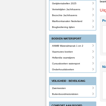
beant
Getijdentabellen 2025
Vertrektijden Jachthavens
Uit
Bezochte Jachthavens
Pr
Marifoonkanalen Nederland
Brugbediening tijden
BOEKEN WATERSPORT
ANWB Wateralmanak 1 en 2
Vaarroutes boeken
Hollandia vaarwijzers
Cursusboeken watersport
Ni
Onderhoudsboeken
VEILIGHEID - BEVEILIGING
Zwemvesten
Buitenboordmotorsloten
COMFORT AAN BOORD