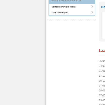
Bo
Verrekijkers waterdicht
Led zaklampen
Laa
25.0
04.0
21.0
17.1
15.1
07.0
28.0
17.0
13.0