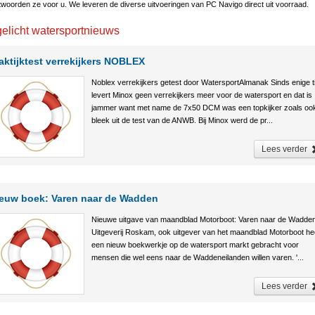
woorden ze voor u. We leveren de diverse uitvoeringen van PC Navigo direct uit voorraad.
gelicht watersportnieuws
aktijktest verrekijkers NOBLEX
Noblex verrekijkers getest door WatersportAlmanak Sinds enige ti
levert Minox geen verrekijkers meer voor de watersport en dat is
jammer want met name de 7x50 DCM was een topkijker zoals ook
bleek uit de test van de ANWB. Bij Minox werd de pr...
Lees verder
euw boek: Varen naar de Wadden
Nieuwe uitgave van maandblad Motorboot: Varen naar de Wadde
Uitgeverij Roskam, ook uitgever van het maandblad Motorboot he
een nieuw boekwerkje op de watersport markt gebracht voor
mensen die wel eens naar de Waddeneilanden willen varen. '...
Lees verder