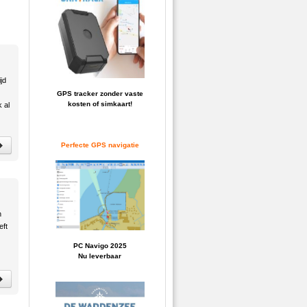
jd
GPS tracker zonder vaste
kosten of simkaart!
 al
Perfecte GPS navigatie
n
eft
PC Navigo 2025
Nu leverbaar