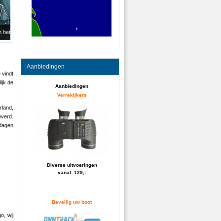
Aanbiedingen
 vindt
ijk de
Aanbiedingen
Verrekijkers
rland,
everd.
kdagen
Diverse uitvoeringen
vanaf 129,-
Beveilig uw boot
o, wij