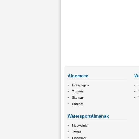
Algemeen
W
Linkspagina
Zoeken
Sitemap
Contact
WatersportAlmanak
Nieuwsbrief
Twitter
Disclaimer