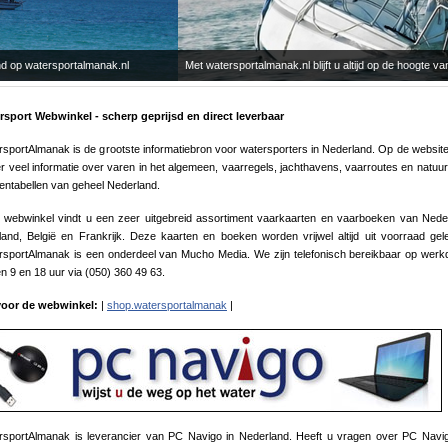
t watersportalmanak.nl blijft u altijd op de hoogte van het laatste watersportnieuws!
rsport Webwinkel - scherp geprijsd en direct leverbaar
sportAlmanak is de grootste informatiebron voor watersporters in Nederland. Op de website
r veel informatie over varen in het algemeen, vaarregels, jachthavens, vaarroutes en natuurl
dentabellen van geheel Nederland.
e webwinkel vindt u een zeer uitgebreid assortiment vaarkaarten en vaarboeken van Nede
land, België en Frankrijk. Deze kaarten en boeken worden vrijwel altijd uit voorraad gel
rsportAlmanak is een onderdeel van Mucho Media. We zijn telefonisch bereikbaar op wer
n 9 en 18 uur via (050) 360 49 63.
 voor de webwinkel:
|
shop.watersportalmanak
|
rsportAlmanak is leverancier van PC Navigo in Nederland. Heeft u vragen over PC Navig