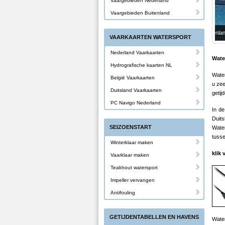
Vaargebieden Nederland
Vaargebieden Buitenland
Me
VAARKAARTEN WATERSPORT
Nederland Vaarkaarten
Wate
Hydrografische kaarten NL
Water
België Vaarkaarten
u zee
Duitsland Vaarkaarten
getij
PC Navigo Nederland
In d
Duits
SEIZOENSTART
Wate
tusse
Winterklaar maken
klik
Vaarklaar maken
Teakhout watersport
Impeller vervangen
Antifouling
GETIJDENTABELLEN EN HAVENS
Wate