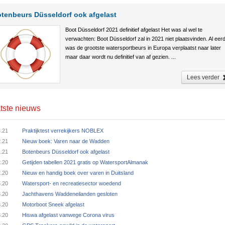
tenbeurs Düsseldorf ook afgelast
Boot Düsseldorf 2021 definitief afgelast Het was al wel te
verwachten: Boot Düsseldorf zal in 2021 niet plaatsvinden. Al eer
was de grootste watersportbeurs in Europa verplaatst naar later
maar daar wordt nu definitief van af gezien. ...
Lees verder
tste nieuws
4.21
Praktijktest verrekijkers NOBLEX
2.21
Nieuw boek: Varen naar de Wadden
1.21
Botenbeurs Düsseldorf ook afgelast
2.20
Getijden tabellen 2021 gratis op WatersportAlmanak
2.20
Nieuw en handig boek over varen in Duitsland
5.20
Watersport- en recreatiesector woedend
3.20
Jachthavens Waddeneilanden gesloten
3.20
Motorboot Sneek afgelast
3.20
Hiswa afgelast vanwege Corona virus