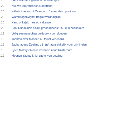
3.20
GPS Trackers gewild in de watersport
3.20
Nieuwe Vaaratlassen Nederland
3.20
Wilhelminasluis bij Zaandam: 6 maanden oponthoud
3.20
Waterwegenvignet België wordt digitaal
2.20
Kano of kajak mee op vakantie
1.20
Boot Düsseldorf claimt groot succes: 250.000 bezoekers
1.19
Veilig zeemanschap geldt ook voor sloepen
7.19
Jachtbouwer Moonen nu failliet verklaard
7.19
Jachthavens Zeeland zijn (te) aantrekkelijk voor criminelen
7.19
Fjord Motorjachten is verhuisd naar Amsterdam
7.19
Moonen Yachts krijgt uitstel van betaling