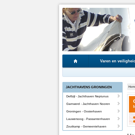
Varen en veilighei
Hom
JACHTHAVENS GRONINGEN
Delfzijl - Jachthaven Neptunus
Garnwerd - Jachthaven Nooren
Groningen - Oosterhaven
Lauwersoog - Passantenhaven
Zoutkamp - Gemeentehaven