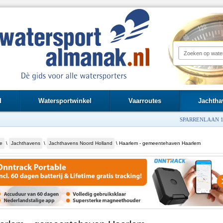
d
Watersportwinkel
Vaarroutes
Jachtha
SPARRENLAAN 1
e
\
Jachthavens
\
Jachthavens Noord Holland
\ Haarlem - gemeentehaven Haarlem