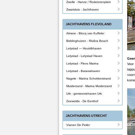
Zwolle - Hanze / Rodetorenplein
Zwartsluis - Jachthaven
JACHTHAVENS FLEVOLAND
Almere - Blocq van Kuffeler
Biddinghuizen - Rivièra Beach
Lelystad — Houtribhaven
Lelystad - Lelystad Haven
Geen
Lelystad - Flevo Marina
Voor 
tapp
Lelystad - Bataviahaven
voor
Nagele - Marina Schokkerstrand
komen
Muiderzand - Marina Muiderzand
Urk - gemeentehaven Urk
Zeewolde - De Eemhof
JACHTHAVENS UTRECHT
Vianen De Peiler