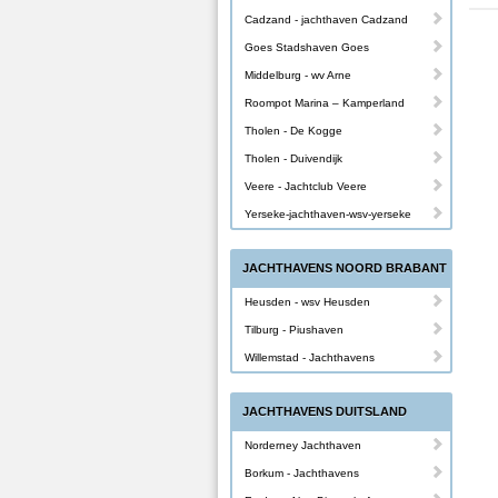
Cadzand - jachthaven Cadzand
Goes Stadshaven Goes
Middelburg - wv Arne
Roompot Marina – Kamperland
Tholen - De Kogge
Tholen - Duivendijk
Veere - Jachtclub Veere
Yerseke-jachthaven-wsv-yerseke
JACHTHAVENS NOORD BRABANT
Heusden - wsv Heusden
Tilburg - Piushaven
Willemstad - Jachthavens
JACHTHAVENS DUITSLAND
Norderney Jachthaven
Borkum - Jachthavens