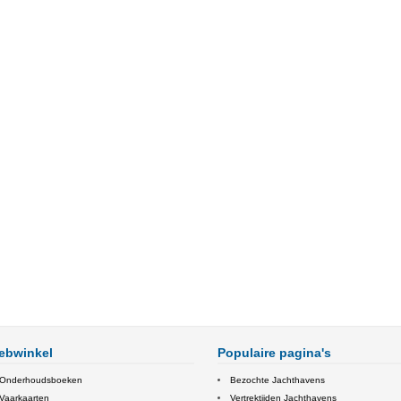
ebwinkel
Populaire pagina's
Onderhoudsboeken
Bezochte Jachthavens
Vaarkaarten
Vertrektijden Jachthavens