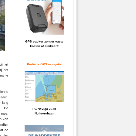
GPS tracker zonder vaste
kosten of simkaart!
ij het
Perfecte GPS navigatie
ij het
ouw te
olonne
eerd.
r lang
l. De
PC Navigo 2025
 mee.
Nu leverbaar
en kan
ndien
at de
er dag