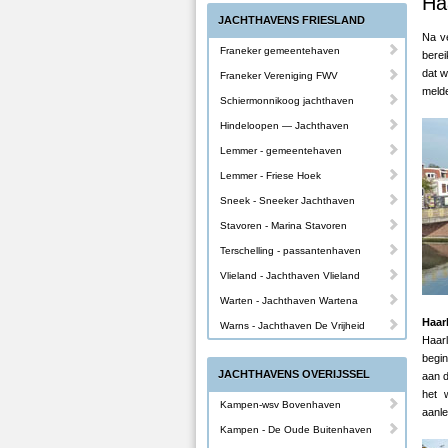
Ha
JACHTHAVENS FRIESLAND
Na ve
Franeker gemeentehaven
bere
dat w
Franeker Vereniging FWV
melde
Schiermonnikoog jachthaven
Hindeloopen — Jachthaven
Lemmer - gemeentehaven
Lemmer - Friese Hoek
Sneek - Sneeker Jachthaven
Stavoren - Marina Stavoren
Terschelling - passantenhaven
Vlieland - Jachthaven Vlieland
Warten - Jachthaven Wartena
Haar
Warns - Jachthaven De Vrijheid
Haar
begin
JACHTHAVENS OVERIJSSEL
aan d
het 
Kampen-wsv Bovenhaven
aanle
Kampen - De Oude Buitenhaven