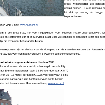
draait. Watersporter zijn beteke
geduld hebben… Houdt rekening me
feit dat op zondag de bruggen
beperkt draaien.
ijden vindt u hier:
www.haarlem.nl
lem is een grote stad, met veel mogelijkheden voor iedereen. Fraaie oude gebouwen, wi
sjes en restaurants zijn er in overvloed. Maar voor wie een fiets bij zich heeft is het ook zee
ijk om even naar het strand te fietsen.
 watersporters zijn er slechts voor de doorgang van de staandemastroute van Amsterda
mstad, ook voor een nacht verblijven is Haarlem een leuke tussenstop…
antentarieven gemeentehaven Haarlem 2009
 voor doorvaart als voor verblijf is havengeld verschuldigd.
 tot 10 meter betalen per nacht € 6,90 voor doorvaart € 5,70
 van 10 - 15 meter: per nacht € 10,35 voor doorvaart € 8,50
n stroom aanwezig is dan hoeft u hiervoor niet te betalen.
stische informatie over Haarlem vindt u op
www.vvvzk.nl