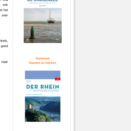
nt ook
t het
 zeer
nkels,
r goed
Duitsland
m naar
Kaarten en boeken