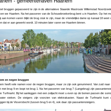
arlem - gemeentehaven Haarlem
el bruggen gepasseerd te zijn in de alternatieve Staande Mastroute Willemstad Noordzee
iken we Haarlem. Na het passeren van de Schouwbroekerbrug bent u in Haarlem. Op het 
ij aan komen varen blijkt de brug stuk te zijn, maar de vriendelijke dame op kanaal 18 weet 
n dat er aan gewerkt wordt. 10 minuten later varen we Haarlem binnen.
lem en negen bruggen
lem heeft vele namen voor de negen bruggen, maar ze zijn ook genummerd. Van zuid naar
t met brug 9 en loopt tot brug 1. Na het passeren van brug 7 (Langebrug) zijn passantenst
e Turfmarkt. Bij het aanleggen met een zeiljacht moet u even op de bomen passen die som
water steken. De steigers zijn voorzien van elektrakasten. Naast de Turfmarkt kunt 
ggen bij de Vissersbocht (tussen brug 5 en 4), ook daar zijn passantensteigers.