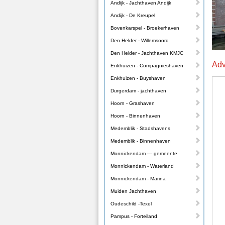
Andijk - Jachthaven Andijk
Andijk - De Kreupel
Bovenkarspel - Broekerhaven
Den Helder - Willemsoord
Den Helder - Jachthaven KMJC
Adv
Enkhuizen - Compagnieshaven
Enkhuizen - Buyshaven
Durgerdam - jachthaven
Hoorn - Grashaven
Hoorn - Binnenhaven
Medemblik - Stadshavens
Medemblik - Binnenhaven
Monnickendam — gemeente
Monnickendam - Waterland
Monnickendam - Marina
Muiden Jachthaven
Oudeschild -Texel
Pampus - Forteiland