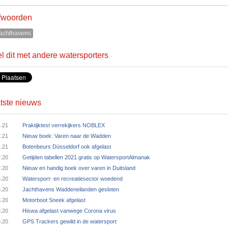
fwoorden
achthavens
l dit met andere watersporters
tste nieuws
4.21
Praktijktest verrekijkers NOBLEX
2.21
Nieuw boek: Varen naar de Wadden
1.21
Botenbeurs Düsseldorf ook afgelast
2.20
Getijden tabellen 2021 gratis op WatersportAlmanak
2.20
Nieuw en handig boek over varen in Duitsland
5.20
Watersport- en recreatiesector woedend
3.20
Jachthavens Waddeneilanden gesloten
3.20
Motorboot Sneek afgelast
3.20
Hiswa afgelast vanwege Corona virus
3.20
GPS Trackers gewild in de watersport