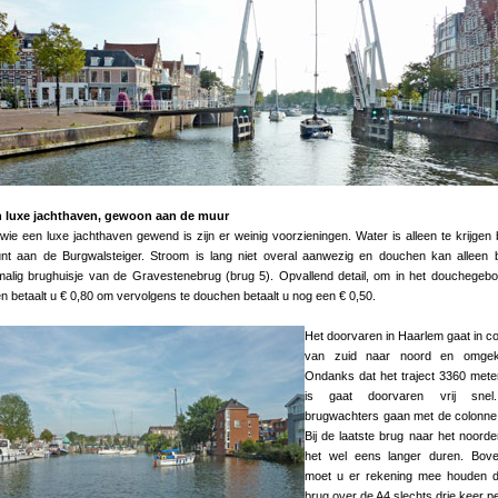
 luxe jachthaven, gewoon aan de muur
wie een luxe jachthaven gewend is zijn er weinig voorzieningen. Water is alleen te krijgen b
unt aan de Burgwalsteiger. Stroom is lang niet overal aanwezig en douchen kan alleen b
malig brughuisje van de Gravestenebrug (brug 5). Opvallend detail, om in het douchegeb
 betaalt u € 0,80 om vervolgens te douchen betaalt u nog een € 0,50.
Het doorvaren in Haarlem gaat in c
van zuid naar noord en omgek
Ondanks dat het traject 3360 mete
is gaat doorvaren vrij sne
brugwachters gaan met de colonne
Bij de laatste brug naar het noord
het wel eens langer duren. Bove
moet u er rekening mee houden d
brug over de A4 slechts drie keer p