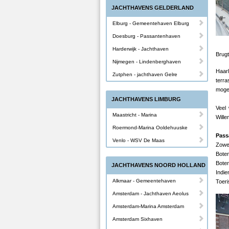
JACHTHAVENS GELDERLAND
Elburg - Gemeentehaven Elburg
Doesburg - Passantenhaven
Harderwijk - Jachthaven
Brugt
Nijmegen - Lindenberghaven
Haar
Zutphen - jachthaven Gelre
terra
mogel
JACHTHAVENS LIMBURG
Veel
Maastricht - Marina
Wille
Roermond-Marina Ooldehuuske
Pass
Venlo - WSV De Maas
Zowel
Boten
Boten
JACHTHAVENS NOORD HOLLAND
Indie
Alkmaar - Gemeentehaven
Toeri
Amsterdam - Jachthaven Aeolus
Amsterdam-Marina Amsterdam
Amsterdam Sixhaven