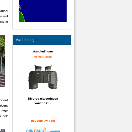
kanaal
moment
ons te
Aanbiedingen
Aanbiedingen
Verrekijkers
Diverse uitvoeringen
 noord
vanaf 129,-
eigers
s over
u ook
Beveilig uw boot