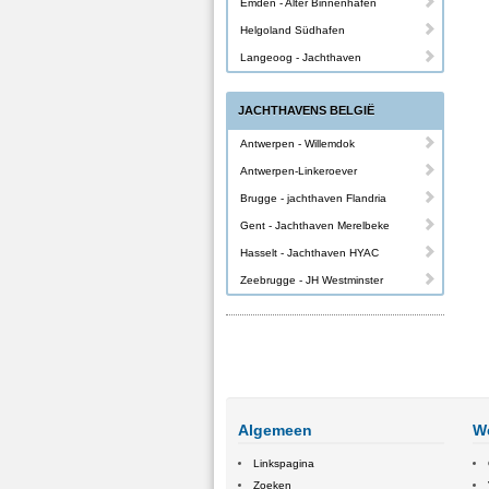
Emden - Alter Binnenhafen
Helgoland Südhafen
Langeoog - Jachthaven
JACHTHAVENS BELGIË
Antwerpen - Willemdok
Antwerpen-Linkeroever
Brugge - jachthaven Flandria
Gent - Jachthaven Merelbeke
Hasselt - Jachthaven HYAC
Zeebrugge - JH Westminster
Algemeen
W
Linkspagina
Zoeken