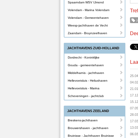
Spaarndam WSV IJmond
Tre
Volendam - Marina Volendam
Volendam - Gemeentehaven
j
Weesp-jachthaven de Vecht
Dee
Zaandam - Bruynzeelhaven
JACHTHAVENS ZUID-HOLLAND
Dordrecht - Koninklijke
Laa
Gouda - gemeentehaven
Middelharnis - jachthaven
25.0
Hellevoetsluis - Heliushaven
04.0
Hellevoetsluis - Marina
21.0
17.1
Scheveningen - jachtclub
15.1
07.0
JACHTHAVENS ZEELAND
28.0
Breskens-jachthaven
17.0
13.0
Brouwershaven - jachthaven
06.0
Bruinisse - Jachthaven Bruinisse