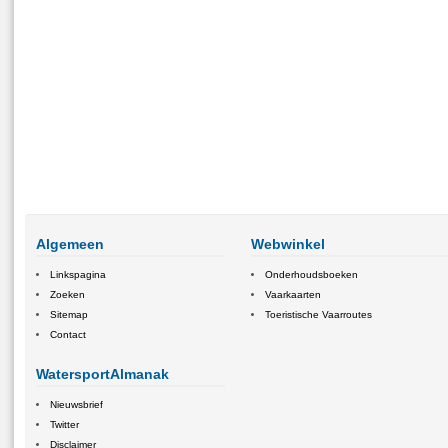
Algemeen
Webwinkel
Linkspagina
Onderhoudsboeken
Zoeken
Vaarkaarten
Sitemap
Toeristische Vaarroutes
Contact
WatersportAlmanak
Nieuwsbrief
Twitter
Disclaimer