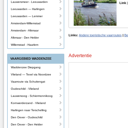
Lauwersmeer - Leeuwarden
Link
Leeuwarden — Harlingen
Leeuwarden — Lemmer
Amsterdam-Willemstad
Amsterdam - Alkmaar
Links:
Andere toeristische vaarroutes
|
Be
Alkmaar - Den Helder
Willemstad - Haarlem
Advertentie
VAARGEBIED WADDENZEE
Waddenzee Diepgang
Vlieland — Texel via Noordzee
Vaarroute via Schuitengat
Oudeschild - Vlieland
Lauwersoog - Schiermonnikoog
Kornwerderzand - Vlieland
Harlingen naar Terschelling
Den Oever - Oudeschild
Den Oever - Den Helder