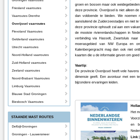
Groningen vaarroutes
groen en bossen maar ook weidegebieden m
Friesland vaarroutes
deze provincie. Overijssel is niet alleen d
dan voldoende te bieden. We noemen m
Vaarroutes Drenthe
aansluitend de Zuiderzeestadjes en niet te
Overijssel vaarroutes
deze provincie ophoudt zal aan een vakan
Flevoland Vaarroutes
de mooiste rivierenlandschappen in Neder
verbinding via Hasselt, Zwartsluis naar
Gelderland vaarroutes
moerasgebied van NW Europa en ons
Utrecht vaarroutes
Kalenbergergracht mag dan ook niet on
Noord-Holland vaarroutes
kaarten die u de informatie geven om goed
Zuid-Holland vaarroutes
Vaartip
:
Zeeland vaarroutes
De provincie Overijssel heeft vele havens 
dimensie geeft. Een avontuur met een te
Noord-Brabant Vaarroutes
bijzondere ervaringen leiden.
Limburg Vaarroutes
Blauwe Stad Groningen
Biesbosch Vaarroutes
Holla
Het m
STAANDE MAST ROUTES
Voorzi
en be
Delfzijl-Groningen
Neder
Groningen - Lauwersmeer
Link