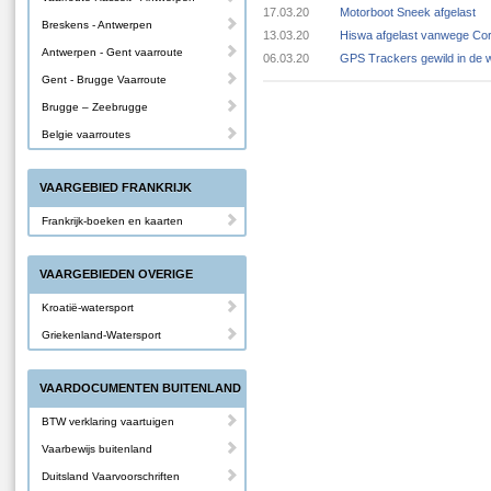
17.03.20
Motorboot Sneek afgelast
Breskens - Antwerpen
13.03.20
Hiswa afgelast vanwege Cor
Antwerpen - Gent vaarroute
06.03.20
GPS Trackers gewild in de 
Gent - Brugge Vaarroute
Brugge – Zeebrugge
Belgie vaarroutes
VAARGEBIED FRANKRIJK
Frankrijk-boeken en kaarten
VAARGEBIEDEN OVERIGE
Kroatië-watersport
Griekenland-Watersport
VAARDOCUMENTEN BUITENLAND
BTW verklaring vaartuigen
Vaarbewijs buitenland
Duitsland Vaarvoorschriften