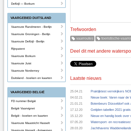
Delfzijl — Borkum
VAARGEBIED DUITSLAND
Vaarroute Randmeren - Berlijn
Trefwoorden
Vaarroute Groningen - Berlijn
vaarroutes
toeristische-vaarr
Vaarroute Delfzijl - Berlijn
Rijnpatent
Deel dit met andere waterspo
Vaarroute Borkum
Vaarroute Juist
Vaarroute Norderney
Laatste nieuws
Duitsland - boeken en kaarten
25.04.21
Praktijktest verrekijkers N
VAARGEBIED BELGIË
04.02.21
Nieuw boek: Varen naar de
FD nummer België
21.01.21
Botenbeurs Düsseldorf ook 
België Vaarvignet
17.12.20
Getijden tabellen 2021 grat
België - boeken en kaarten
15.12.20
Nieuw en handig boek over v
07.05.20
Watersport- en recreatiese
Vaarroute Maastricht Hasselt
28.03.20
Jachthavens Waddeneilande
Vaarroute Hasselt - Antwerpen