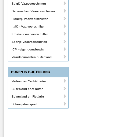
België Vaarvoorschriften
Denemarken Vaarvoorschriften
Frankrijk vaarvoorschriften
Italië - Vaarvoorschriften
Kroatië - vaarvoorschriften
Spanje Vaarvoorschriften
ICP - eigendomsbewijs
Vaardocumenten buitenland
HUREN IN BUITENLAND
Verhuur en Yachtcharter
Buitenland-boot huren
Buitenland en Flottielje
Scheepstransport