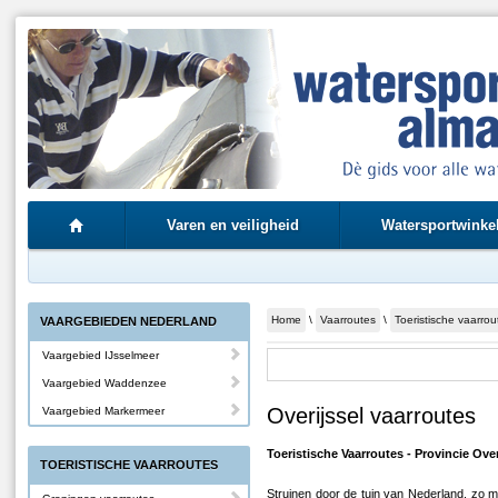
Varen en veiligheid
Watersportwinke
Home
\
Vaarroutes
\
Toeristische vaarrou
VAARGEBIEDEN NEDERLAND
Vaargebied IJsselmeer
Vaargebied Waddenzee
Overijssel vaarroutes
Vaargebied Markermeer
Toeristische Vaarroutes - Provincie Over
TOERISTISCHE VAARROUTES
Struinen door de tuin van Nederland, zo m