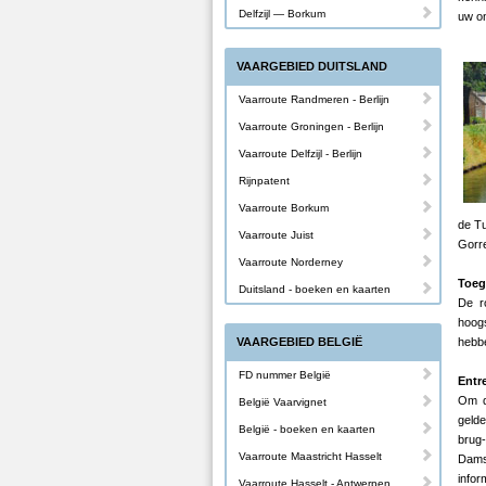
Delfzijl — Borkum
uw on
VAARGEBIED DUITSLAND
Vaarroute Randmeren - Berlijn
Vaarroute Groningen - Berlijn
Vaarroute Delfzijl - Berlijn
Rijnpatent
Vaarroute Borkum
de Tu
Vaarroute Juist
Gorre
Vaarroute Norderney
Toeg
Duitsland - boeken en kaarten
De r
hoog
VAARGEBIED BELGIË
hebbe
FD nummer België
Entr
Om d
België Vaarvignet
geld
België - boeken en kaarten
brug-
Vaarroute Maastricht Hasselt
Dams
infor
Vaarroute Hasselt - Antwerpen