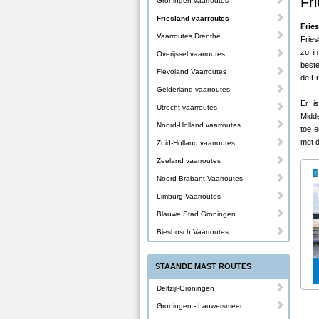
Fr
Groningen vaarroutes
Friesland vaarroutes
Fries
Vaarroutes Drenthe
Fries
zo in
Overijssel vaarroutes
beste
Flevoland Vaarroutes
de Fr
Gelderland vaarroutes
Er i
Utrecht vaarroutes
Midde
Noord-Holland vaarroutes
toe e
met d
Zuid-Holland vaarroutes
Zeeland vaarroutes
Noord-Brabant Vaarroutes
Limburg Vaarroutes
Blauwe Stad Groningen
Biesbosch Vaarroutes
STAANDE MAST ROUTES
Delfzijl-Groningen
Groningen - Lauwersmeer