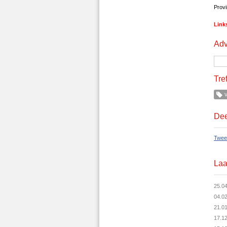
Provi
Link
Adv
Tre
v
Dee
Twee
Laa
25.0
04.0
21.0
17.1