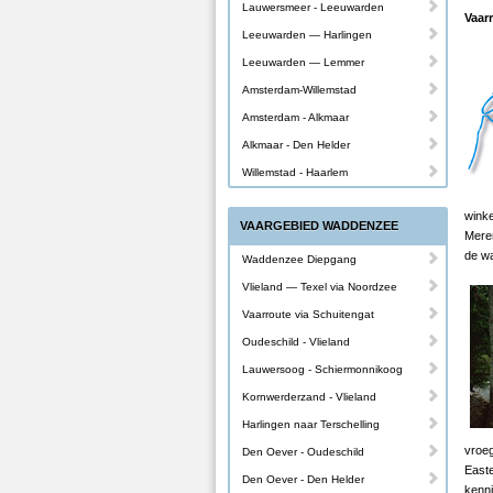
Lauwersmeer - Leeuwarden
Vaar
Leeuwarden — Harlingen
Leeuwarden — Lemmer
Amsterdam-Willemstad
Amsterdam - Alkmaar
Alkmaar - Den Helder
Willemstad - Haarlem
wink
VAARGEBIED WADDENZEE
Meren
de w
Waddenzee Diepgang
Vlieland — Texel via Noordzee
Vaarroute via Schuitengat
Oudeschild - Vlieland
Lauwersoog - Schiermonnikoog
Kornwerderzand - Vlieland
Harlingen naar Terschelling
vroeg
Den Oever - Oudeschild
East
Den Oever - Den Helder
kenni