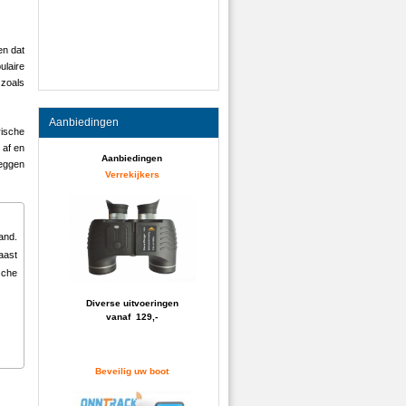
en dat
ulaire
 zoals
Aanbiedingen
ische
 af en
Aanbiedingen
leggen
Verrekijkers
and.
aast
sche
Diverse uitvoeringen
vanaf 129,-
Beveilig uw boot