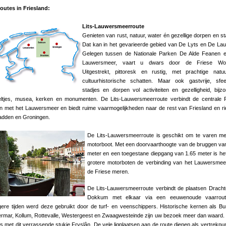
routes in Friesland:
Lits-Lauwersmeerroute
Genieten van rust, natuur, water én gezellige dorpen en st
Dat kan in het gevarieerde gebied van De Lyts en De La
Gelegen tussen de Nationale Parken De Alde Feanen e
Lauwersmeer, vaart u dwars door de Friese Wo
Uitgestrekt, pittoresk en rustig, met prachtige natu
cultuurhistorische schatten. Maar ook gastvrije, sfee
stadjes en dorpen vol activiteiten en gezelligheid, bijz
eltjes, musea, kerken en monumenten. De Lits-Lauwersmeerroute verbindt de centrale 
 met het Lauwersmeer en biedt ruime vaarmogelijkheden naar de rest van Friesland en ri
adden en Groningen.
De Lits-Lauwersmeerroute is geschikt om te varen m
motorboot. Met een doorvaarthoogte van de bruggen va
meter en een toegestane diepgang van 1.65 meter is he
grotere motorboten de verbinding van het Lauwersme
de Friese meren.
De Lits-Lauwersmeerroute verbindt de plaatsen Drach
Dokkum met elkaar via een eeuwenoude vaarrout
ere tijden werd deze gebruikt door de turf- en veenschippers. Historische kernen als B
ermar, Kollum, Rottevalle, Westergeest en Zwaagwesteinde zijn uw bezoek meer dan waard
s met dit verrassende stukje Fryslân. De vele ligplaatsen aan de route dienen als vertrekpu