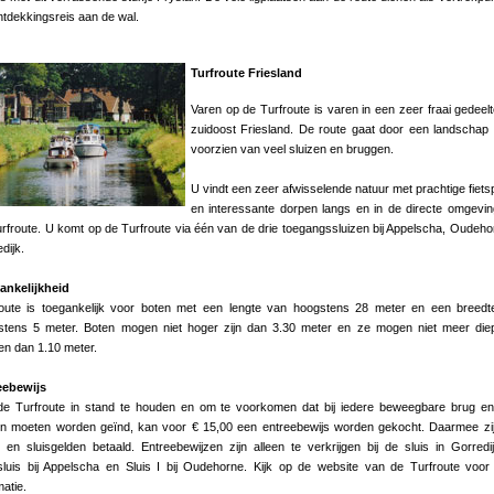
tdekkingsreis aan de wal.
Turfroute Friesland
Varen op de Turfroute is varen in een zeer fraai gedeel
zuidoost Friesland. De route gaat door een landschap 
voorzien van veel sluizen en bruggen.
U vindt een zeer afwisselende natuur met prachtige fiet
en interessante dorpen langs en in de directe omgevi
rfroute. U komt op de Turfroute via één van de drie toegangssluizen bij Appelscha, Oudeho
dijk.
ankelijkheid
oute is toegankelijk voor boten met een lengte van hoogstens 28 meter en een breedt
stens 5 meter. Boten mogen niet hoger zijn dan 3.30 meter en ze mogen niet meer die
n dan 1.10 meter.
eebewijs
e Turfroute in stand te houden en om te voorkomen dat bij iedere beweegbare brug en
en moeten worden geïnd, kan voor € 15,00 een entreebewijs worden gekocht. Daarmee zij
 en sluisgelden betaald. Entreebewijzen zijn alleen te verkrijgen bij de sluis in Gorredi
luis bij Appelscha en Sluis I bij Oudehorne. Kijk op de website van de Turfroute voo
matie.