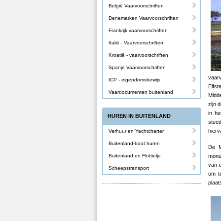
België Vaarvoorschriften
Denemarken Vaarvoorschriften
Frankrijk vaarvoorschriften
Italië - Vaarvoorschriften
Kroatië - vaarvoorschriften
Spanje Vaarvoorschriften
vaar
ICP - eigendomsbewijs
Elfs
Vaardocumenten buitenland
Midde
zijn 
in h
HUREN IN BUITENLAND
steed
hierv
Verhuur en Yachtcharter
Buitenland-boot huren
De M
Buitenland en Flottielje
monum
van d
Scheepstransport
om t
plaat