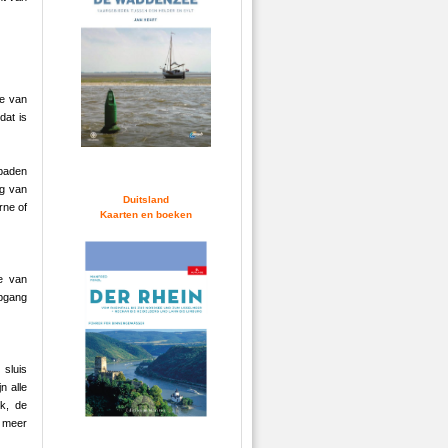
te van
dat is
spaden
ng van
Duitsland
rne of
Kaarten en boeken
e van
pgang
 sluis
n alle
jk, de
r meer