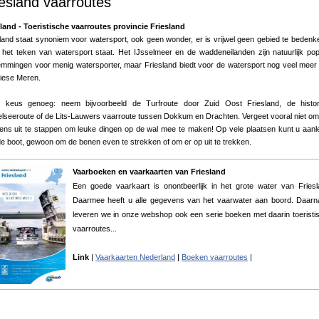
iesland vaarroutes
land - Toeristische vaarroutes provincie Friesland
land staat synoniem voor watersport, ook geen wonder, er is vrijwel geen gebied te bedenk
 het teken van watersport staat. Het IJsselmeer en de waddeneilanden zijn natuurlijk pop
mmingen voor menig watersporter, maar Friesland biedt voor de watersport nog veel meer
iese Meren.
s keus genoeg: neem bijvoorbeeld de Turfroute door Zuid Oost Friesland, de histor
lseeroute of de Lits-Lauwers vaarroute tussen Dokkum en Drachten. Vergeet vooral niet om
ens uit te stappen om leuke dingen op de wal mee te maken! Op vele plaatsen kunt u aan
e boot, gewoon om de benen even te strekken of om er op uit te trekken.
Vaarboeken en vaarkaarten van Friesland
Een goede vaarkaart is onontbeerlijk in het grote water van Friesl
Daarmee heeft u alle gegevens van het vaarwater aan boord. Daarn
leveren we in onze webshop ook een serie boeken met daarin toeristi
vaarroutes...
Link
|
Vaarkaarten Nederland
|
Boeken vaarroutes
|