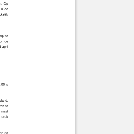
en. Op
t u de
kelijk
ijk te
or de
 april
:00 ’s
sland.
ten te
n mast
n druk
van de