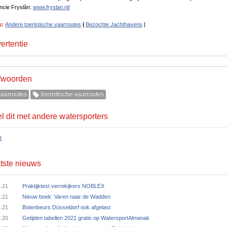
ncie Fryslân:
www.fryslan.nl/
s:
Andere toeristische vaarroutes
|
Bezochte Jachthavens
|
ertentie
fwoorden
aarroutes
toeristische-vaarroutes
l dit met andere watersporters
t
tste nieuws
4.21
Praktijktest verrekijkers NOBLEX
2.21
Nieuw boek: Varen naar de Wadden
1.21
Botenbeurs Düsseldorf ook afgelast
2.20
Getijden tabellen 2021 gratis op WatersportAlmanak