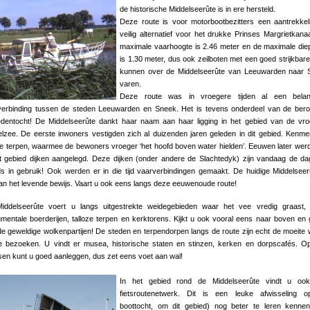
de historische Middelseerûte is in ere hersteld.
Deze route is voor motorbootbezitters een aantrekkel
veilig alternatief voor het drukke Prinses Margrietkana
maximale vaarhoogte is 2.46 meter en de maximale di
is 1.30 meter, dus ook zeilboten met een goed strijkbar
kunnen over de Middelseerûte van Leeuwarden naar 
varen.
Deze route was in vroegere tijden al een belang
verbinding tussen de steden Leeuwarden en Sneek. Het is tevens onderdeel van de ber
tedentocht! De Middelseerûte dankt haar naam aan haar ligging in het gebied van de vr
lzee. De eerste inwoners vestigden zich al duizenden jaren geleden in dit gebied. Kenm
de terpen, waarmee de bewoners vroeger ‘het hoofd boven water hielden’. Eeuwen later wer
et gebied dijken aangelegd. Deze dijken (onder andere de Slachtedyk) zijn vandaag de d
s in gebruik! Ook werden er in die tijd vaarverbindingen gemaakt. De huidige Middelseer
an het levende bewijs. Vaart u ook eens langs deze eeuwenoude route!
iddelseerûte voert u langs uitgestrekte weidegebieden waar het vee vredig graast, 
entale boerderijen, talloze terpen en kerktorens. Kijkt u ook vooral eens naar boven en 
e geweldige wolkenpartijen! De steden en terpendorpen langs de route zijn echt de moeite
e bezoeken. U vindt er musea, historische staten en stinzen, kerken en dorpscafés. O
sen kunt u goed aanleggen, dus zet eens voet aan wal!
In het gebied rond de Middelseerûte vindt u oo
fietsroutenetwerk. Dit is een leuke afwisseling 
boottocht, om dit gebied) nog beter te leren kenne