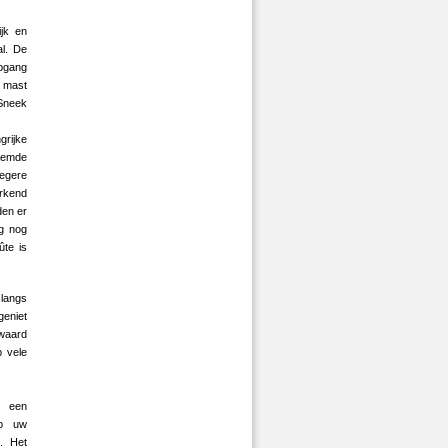
ijk en
al. De
epgang
e mast
Sneek
rijke
oemde
oegere
erkend
den er
ag nog
ûte is
langs
geniet
 waard
p vele
k een
op uw
n. Het