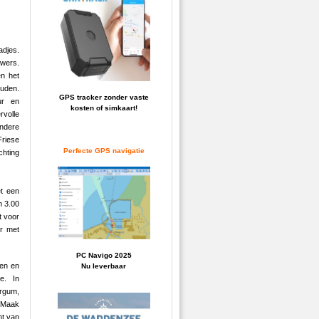
adjes.
uwers.
n het
uden.
GPS tracker zonder vaste
ur en
kosten of simkaart!
rvolle
ondere
Friese
Perfecte GPS navigatie
chting
et een
n 3.00
t voor
er met
PC Navigo 2025
ten en
Nu leverbaar
e. In
urgum,
. Maak
nt van