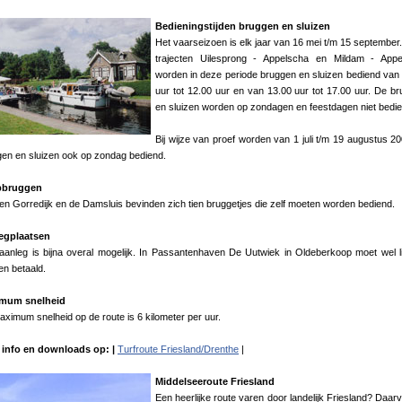
Bedieningstijden bruggen en sluizen
Het vaarseizoen is elk jaar van 16 mei t/m 15 september.
trajecten Uilesprong - Appelscha en Mildam - Appe
worden in deze periode bruggen en sluizen bediend van
uur tot 12.00 uur en van 13.00 uur tot 17.00 uur. De b
en sluizen worden op zondagen en feestdagen niet bedie
Bij wijze van proef worden van 1 juli t/m 19 augustus 2
en en sluizen ook op zondag bediend.
pbruggen
n Gorredijk en de Damsluis bevinden zich tien bruggetjes die zelf moeten worden bediend.
egplaatsen
 aanleg is bijna overal mogelijk. In Passantenhaven De Uutwiek in Oldeberkoop moet wel l
n betaald.
mum snelheid
ximum snelheid op de route is 6 kilometer per uur.
 info en downloads op: |
Turfroute Friesland/Drenthe
|
Middelseeroute Friesland
Een heerlijke route varen door landelijk Friesland? Daarv