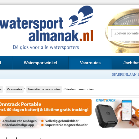
d
Watersportwinkel
Vaarroutes
Jachtha
SPARRENLAAN 1
e
\
Vaarroutes
\
Toeristische vaarroutes
\ Friesland vaarroutes