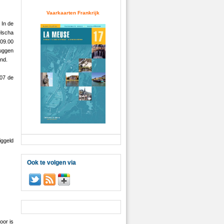
Vaarkaarten Frankrijk
 In de
lscha
 09.00
ruggen
nd.
007 de
iggeld
Ook te volgen via
oor is