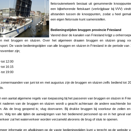
fietsroutenetwerk bestaat uit genummerde knooppunt
een bijbehorende fietskaart (verkrijgbaar bij VVV) vind
afstanden tussen de knooppunten, zodat u heel gemak
een eigen fietsroute kunt samenstellen.
Bedieningstijden bruggen provincie Friesland
Varend door de kanalen van Friesland krijgt u onherroepel
n met bruggen en sluizen. Over het algemeen draaien bruggen en sluizen graag vo
sport. De vaste bedieningstijden van alle bruggen en sluizen in Friesland in de periode van 1
 november zijn;
 tot 12:00
 tot 16:15
 tot 19:00
 zomermaanden van juni tot en met augustus zijn de bruggen en sluizen zelfs bediend tot 20
ds.
jn een aantal algemene regels van toepassing bij het passeren van bruggen en sluizen in Frie
het naderen van de bruggen en sluizen wordt u geacht achteraan de andere wachtende bo
en. Als de brug geopend is; vlug doorvaren. Bij drukke bruggen bij voorkeur de zeilen e
ken. Volg ten alle tijden de aanwijzingen van het bedienend personeel op en in het geval va
rkeer zal het waterverkeer worden verzameld alvorens de brug of sluis te openen.
meer informatie en afwijkingen op de vaste bedieningstijden kunt u terecht op de website 