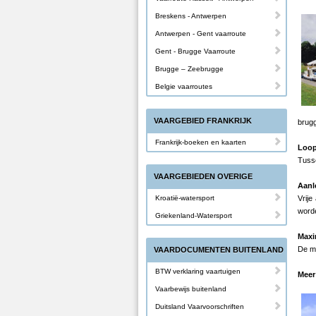
Breskens - Antwerpen
Antwerpen - Gent vaarroute
Gent - Brugge Vaarroute
Brugge – Zeebrugge
Belgie vaarroutes
VAARGEBIED FRANKRIJK
brugg
Frankrijk-boeken en kaarten
Loo
Tusse
VAARGEBIEDEN OVERIGE
Aanl
Kroatië-watersport
Vrije
worde
Griekenland-Watersport
Maxi
De ma
VAARDOCUMENTEN BUITENLAND
BTW verklaring vaartuigen
Meer
Vaarbewijs buitenland
Duitsland Vaarvoorschriften