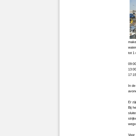
make
water
tot 1
09:00
13:00
17:15
In de
avon
Er zi
Bij 
sluit
strij
wegve
Voor 