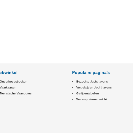
ebwinkel
Populaire pagina's
Onderhoudsboeken
Bezochte Jachthavens
Vaarkaarten
Vertrektijden Jachthavens
Toeristische Vaarroutes
Getijdentabellen
Watersportweerbericht