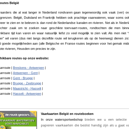
routes België
vaarders die al wat langer in Nederland rondvaren gaan tegenwoordig ook vaak (ver) o
grenzen. België, Duitsland en Frankrijk hebben ook prachtige vaarwateren, waar soms oo
eer te zien en te beleven is dan rond de Nederlandse kanalen en rivieren. Net als in Nederl
echter zaak om te zoeken naar geschikte toervaart-routes, rondtochten die men binn
ikbare tijd kan varen en waar natuurlijk liefst zo veel mogelijk te zien valt. Als men niet 
r” wil varen (dus niet langs dezelfde route wil terugkeren als op de heenweg) dienen zi
l goede mogelijkheden aan (alle Belgische en Franse routes beginnen voor het gemak mid
ote rivieren, Heusden om precies te zijn.
hikbare routes op onze website:
arroute |
Breskens - Antwerpen
|
arroute |
Antwerpen - Gent
|
arroute |
Gent - Brugge
|
arroute |
Brugge - Zeebrugge
|
arroute |
Maastricht - Hasselt
|
arroute |
Hasselt - Antwerpen
|
Vaarkaarten België en routeboeken
bieden we u een selectie
In onze watersportwebshop
papieren vaarkaarten die beslist handig zijn als u gaat v