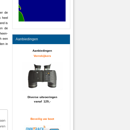
ver de
k heel
and is
en de
“heen-
ch een
Aanbiedingen
den in
Aanbiedingen
Verrekijkers
Diverse uitvoeringen
vanaf 129,-
Beveilig uw boot
 aan
aren