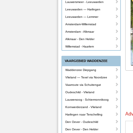
Lauwersmeer - Leeuwarden
Leeuwarden — Harlingen
Leeuwarden — Lemmer
Amsterdam-Willemstad
Amsterdam - Alkmaar
Alkmaar - Den Helder
Willemstad - Haarlem
VAARGEBIED WADDENZEE
Waddenzee Diepgang
Vlieland — Texel via Noordzee
Vaarroute via Schuitengat
Oudeschild - Vlieland
Lauwersoog - Schiermonnikoog
Kornwerderzand - Vlieland
Adv
Harlingen naar Terschelling
Den Oever - Oudeschild
Den Oever - Den Helder