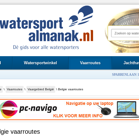
d
Watersportwinkel
Vaarroutes
Jachtha
SPARRENLAAN 1
e
\
Vaarroutes
\
Vaargebied België
\ Belgie vaarroutes
lgie vaarroutes