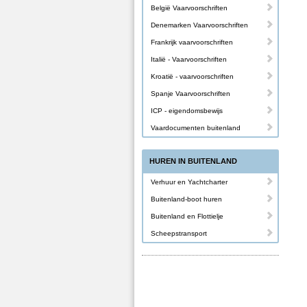
België Vaarvoorschriften
Denemarken Vaarvoorschriften
Frankrijk vaarvoorschriften
Italië - Vaarvoorschriften
Kroatië - vaarvoorschriften
Spanje Vaarvoorschriften
ICP - eigendomsbewijs
Vaardocumenten buitenland
HUREN IN BUITENLAND
Verhuur en Yachtcharter
Buitenland-boot huren
Buitenland en Flottielje
Scheepstransport