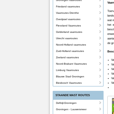
Groningen vaarroutes
Vaar
Friesland vaarroutes
Toer
Vaarroutes Drenthe
lands
Overijssel vaarroutes
wat m
het 
Flevoland Vaarroutes
besch
Gelderland vaarroutes
enwee
Utrecht vaarroutes
aanta
de gr
Noord-Holland vaarroutes
Zuid-Holland vaarroutes
Besc
Zeeland vaarroutes
Va
Noord-Brabant Vaarroutes
Va
Va
Limburg Vaarroutes
Va
Blauwe Stad Groningen
Va
Va
Biesbosch Vaarroutes
STAANDE MAST ROUTES
Delfzijl-Groningen
Groningen - Lauwersmeer