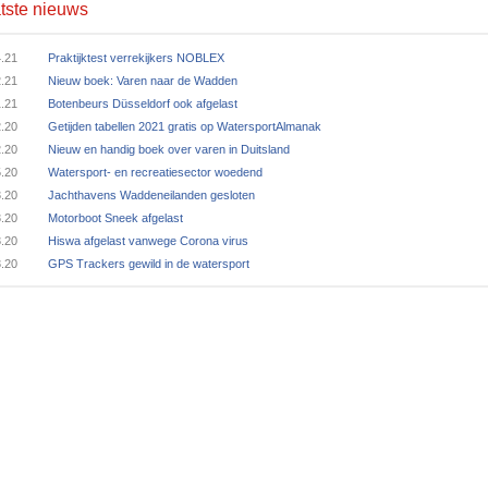
tste nieuws
4.21
Praktijktest verrekijkers NOBLEX
2.21
Nieuw boek: Varen naar de Wadden
1.21
Botenbeurs Düsseldorf ook afgelast
2.20
Getijden tabellen 2021 gratis op WatersportAlmanak
2.20
Nieuw en handig boek over varen in Duitsland
5.20
Watersport- en recreatiesector woedend
3.20
Jachthavens Waddeneilanden gesloten
3.20
Motorboot Sneek afgelast
3.20
Hiswa afgelast vanwege Corona virus
3.20
GPS Trackers gewild in de watersport