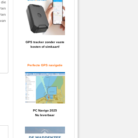
 die
rten
rten
 van
GPS tracker zonder vaste
kosten of simkaart!
Perfecte GPS navigatie
PC Navigo 2025
Nu leverbaar