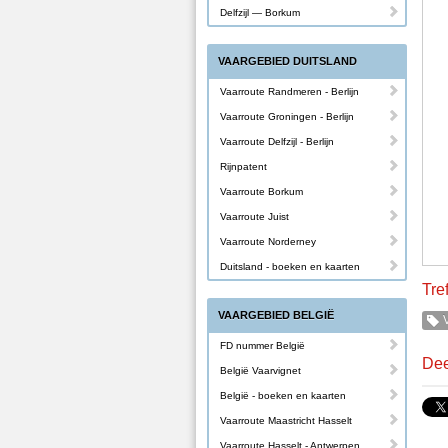
Delfzijl — Borkum
VAARGEBIED DUITSLAND
Vaarroute Randmeren - Berlijn
Vaarroute Groningen - Berlijn
Vaarroute Delfzijl - Berlijn
Rijnpatent
Vaarroute Borkum
Vaarroute Juist
Vaarroute Norderney
Duitsland - boeken en kaarten
Tre
VAARGEBIED BELGIË
V
FD nummer België
Dee
België Vaarvignet
België - boeken en kaarten
Vaarroute Maastricht Hasselt
Vaarroute Hasselt - Antwerpen