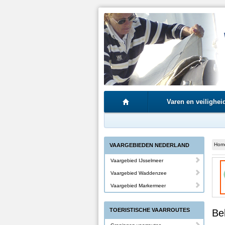
Varen en veilighei
Hom
VAARGEBIEDEN NEDERLAND
Vaargebied IJsselmeer
Vaargebied Waddenzee
Vaargebied Markermeer
TOERISTISCHE VAARROUTES
Be