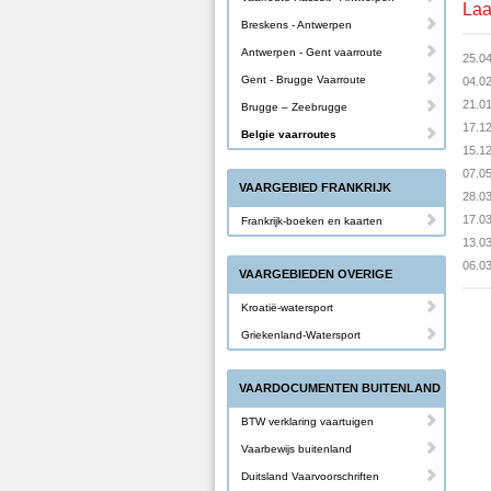
Laa
Breskens - Antwerpen
Antwerpen - Gent vaarroute
25.0
Gent - Brugge Vaarroute
04.0
21.0
Brugge – Zeebrugge
17.1
Belgie vaarroutes
15.1
07.0
VAARGEBIED FRANKRIJK
28.0
17.0
Frankrijk-boeken en kaarten
13.0
06.0
VAARGEBIEDEN OVERIGE
Kroatië-watersport
Griekenland-Watersport
VAARDOCUMENTEN BUITENLAND
BTW verklaring vaartuigen
Vaarbewijs buitenland
Duitsland Vaarvoorschriften