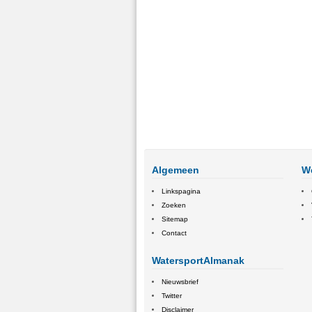
Algemeen
W
Linkspagina
Zoeken
Sitemap
Contact
WatersportAlmanak
Nieuwsbrief
Twitter
Disclaimer