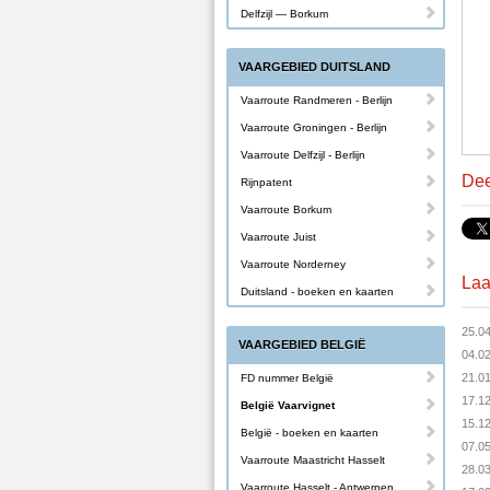
Delfzijl — Borkum
VAARGEBIED DUITSLAND
Vaarroute Randmeren - Berlijn
Vaarroute Groningen - Berlijn
Vaarroute Delfzijl - Berlijn
Dee
Rijnpatent
Vaarroute Borkum
Vaarroute Juist
Vaarroute Norderney
Laa
Duitsland - boeken en kaarten
25.0
VAARGEBIED BELGIË
04.0
21.0
FD nummer België
17.1
België Vaarvignet
15.1
België - boeken en kaarten
07.0
Vaarroute Maastricht Hasselt
28.0
Vaarroute Hasselt - Antwerpen