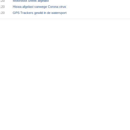
3.20
Motorboot Sneek afgelast
3.20
Hiswa afgelast vanwege Corona virus
3.20
GPS Trackers gewild in de watersport