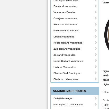
Groningen vaarroutes
Vaar
Friesland vaarroutes
Vaarroutes Drenthe
Overijssel vaarroutes
Flevoland Vaarroutes
Gelderland vaarroutes
Utrecht vaarroutes
Noord-Holland vaarroutes
Zuid-Holland vaarroutes
Zeeland vaarroutes
Noord-Brabant Vaarroutes
Limburg Vaarroutes
digit
Blauwe Stad Groningen
veel 
Biesbosch Vaarroutes
prakt
digit
STAANDE MAST ROUTES
U kie
Delfzijl-Groningen
Er i
Groningen - Lauwersmeer
Rijn