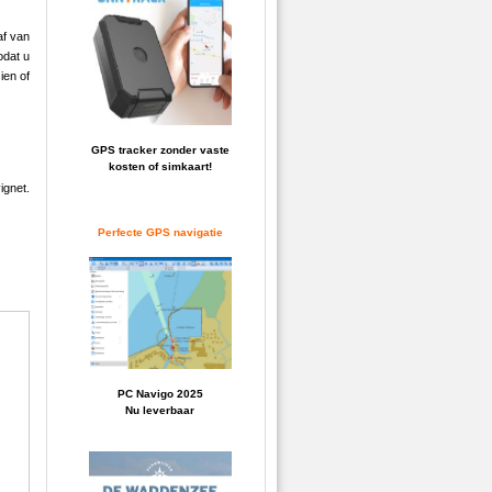
af van
odat u
ien of
GPS tracker zonder vaste
kosten of simkaart!
ignet.
Perfecte GPS navigatie
PC Navigo 2025
Nu leverbaar