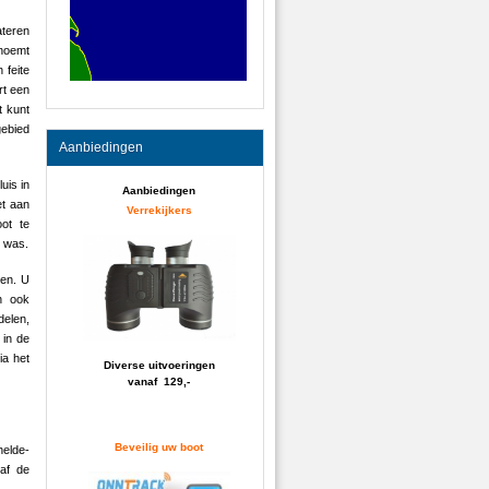
ateren
 noemt
 feite
rt een
t kunt
gebied
Aanbiedingen
luis in
Aanbiedingen
et aan
Verrekijkers
ot te
n was.
ren. U
en ook
delen,
 in de
ia het
Diverse uitvoeringen
vanaf 129,-
Beveilig uw boot
elde-
af de