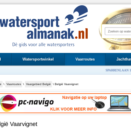
d
Watersportwinkel
Vaarroutes
Jachtha
SPARRENLAAN 1
e
\
Vaarroutes
\
Vaargebied België
\ België Vaarvignet
lgië Vaarvignet