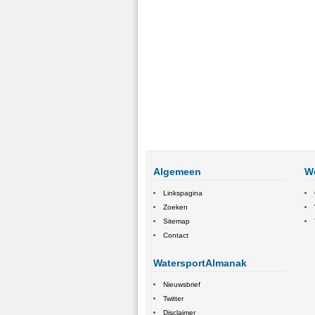
Algemeen
W
Linkspagina
Zoeken
Sitemap
Contact
WatersportAlmanak
Nieuwsbrief
Twitter
Disclaimer