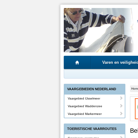
Varen en veilighei
Hom
VAARGEBIEDEN NEDERLAND
Vaargebied IJsselmeer
Vaargebied Waddenzee
Vaargebied Markermeer
TOERISTISCHE VAARROUTES
Be