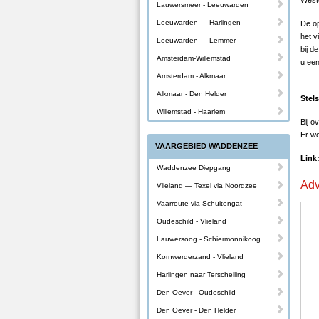
Weste
Lauwersmeer - Leeuwarden
Leeuwarden — Harlingen
De op
het v
Leeuwarden — Lemmer
bij d
Amsterdam-Willemstad
u een
Amsterdam - Alkmaar
Alkmaar - Den Helder
Stel
Willemstad - Haarlem
Bij o
Er wo
VAARGEBIED WADDENZEE
Link
Waddenzee Diepgang
Adv
Vlieland — Texel via Noordzee
Vaarroute via Schuitengat
Oudeschild - Vlieland
Lauwersoog - Schiermonnikoog
Kornwerderzand - Vlieland
Harlingen naar Terschelling
Den Oever - Oudeschild
Den Oever - Den Helder