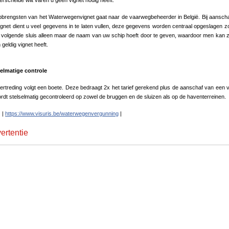
rschelde wilt varen u geen vignet nodig heeft.
brengsten van het Waterwegenvignet gaat naar de vaarwegbeheerder in België. Bij aansch
ignet dient u veel gegevens in te laten vullen, deze gegevens worden centraal opgeslagen z
e volgende sluis alleen maar de naam van uw schip hoeft door te geven, waardoor men kan z
 geldig vignet heeft.
selmatige controle
vertreding volgt een boete. Deze bedraagt 2x het tarief gerekend plus de aanschaf van een v
rdt stelselmatig gecontroleerd op zowel de bruggen en de sluizen als op de haventerreinen.
:
|
https://www.visuris.be/waterwegenvergunning
|
ertentie