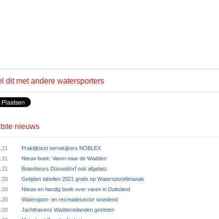
l dit met andere watersporters
tste nieuws
4.21
Praktijktest verrekijkers NOBLEX
2.21
Nieuw boek: Varen naar de Wadden
1.21
Botenbeurs Düsseldorf ook afgelast
2.20
Getijden tabellen 2021 gratis op WatersportAlmanak
2.20
Nieuw en handig boek over varen in Duitsland
5.20
Watersport- en recreatiesector woedend
3.20
Jachthavens Waddeneilanden gesloten