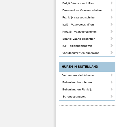
België Vaarvoorschriften
Denemarken Vaarvoorschriften
Frankrijk vaarvoorschriften
Italië - Vaarvoorschriften
Kroatië - vaarvoorschriften
Spanje Vaarvoorschriften
ICP - eigendomsbewijs
Vaardocumenten buitenland
HUREN IN BUITENLAND
Verhuur en Yachtcharter
Buitenland-boot huren
Buitenland en Flottielje
Scheepstransport