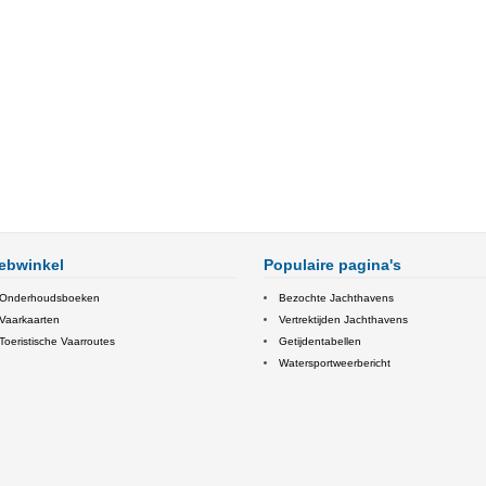
ebwinkel
Populaire pagina's
Onderhoudsboeken
Bezochte Jachthavens
Vaarkaarten
Vertrektijden Jachthavens
Toeristische Vaarroutes
Getijdentabellen
Watersportweerbericht