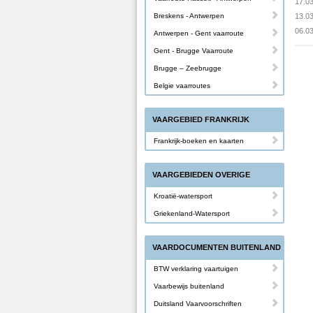
17.0
Breskens - Antwerpen
13.0
06.0
Antwerpen - Gent vaarroute
Gent - Brugge Vaarroute
Brugge – Zeebrugge
Belgie vaarroutes
VAARGEBIED FRANKRIJK
Frankrijk-boeken en kaarten
VAARGEBIEDEN OVERIGE
Kroatië-watersport
Griekenland-Watersport
VAARDOCUMENTEN BUITENLAND
BTW verklaring vaartuigen
Vaarbewijs buitenland
Duitsland Vaarvoorschriften