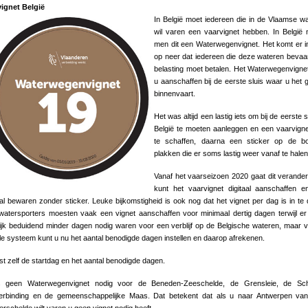
vignet België
In België moet iedereen die in de Vlaamse w
wil varen een vaarvignet hebben. In België
men dit een Waterwegenvignet. Het komt er in
op neer dat iedereen die deze wateren bevaa
belasting moet betalen. Het Waterwegenvigne
u aanschaffen bij de eerste sluis waar u het 
binnenvaart.
Het was altijd een lastig iets om bij de eerste s
België te moeten aanleggen en een vaarvign
te schaffen, daarna een sticker op de bo
plakken die er soms lastig weer vanaf te hale
Vanaf het vaarseizoen 2020 gaat dit verande
kunt het vaarvignet digitaal aanschaffen 
aal bewaren zonder sticker. Leuke bijkomstigheid is ook nog dat het vignet per dag is in te 
watersporters moesten vaak een vignet aanschaffen voor minimaal dertig dagen terwijl er
ijk beduidend minder dagen nodig waren voor een verblijf op de Belgische wateren, maar v
ale systeem kunt u nu het aantal benodigde dagen instellen en daarop afrekenen.
st zelf de startdag en het aantal benodigde dagen.
s geen Waterwegenvignet nodig voor de Beneden-Zeeschelde, de Grensleie, de Sch
verbinding en de gemeenschappelijke Maas. Dat betekent dat als u naar Antwerpen van