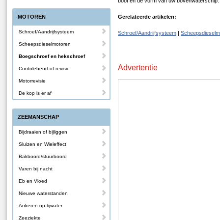
boot en de vorm van uw bovenwaterschip.
MOTOREN
Gerelateerde artikelen:
Schroef/Aandrijfsysteem
Schroef/Aandrijfsysteem
|
Scheepsdieselm
Scheepsdieselmotoren
Boegschroef en hekschroef
Advertentie
Contolebeurt of revisie
Motorrevisie
De kop is er af
ZEEMANSCHAP
Bijdraaien of bijliggen
Sluizen en Wieleffect
Bakboord/stuurboord
Varen bij nacht
Eb en Vloed
Nieuwe waterstanden
Ankeren op tijwater
Zeeziekte