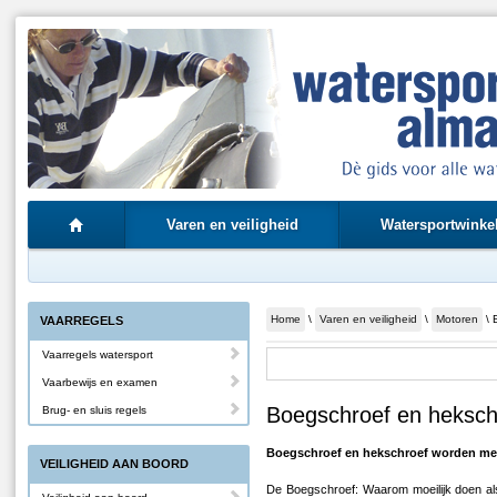
Varen en veiligheid
Watersportwinke
Home
\
Varen en veiligheid
\
Motoren
\ 
VAARREGELS
Vaarregels watersport
Vaarbewijs en examen
Boegschroef en heksch
Brug- en sluis regels
Boegschroef en hekschroef worden mee
VEILIGHEID AAN BOORD
De Boegschroef: Waarom moeilijk doen al