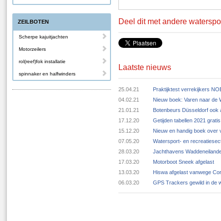
Deel dit met andere waterspo
ZEILBOTEN
Scherpe kajuitjachten
Motorzeilers
rol(reef)fok installatie
Laatste nieuws
spinnaker en halfwinders
25.04.21
Praktijktest verrekijkers N
04.02.21
Nieuw boek: Varen naar de
21.01.21
Botenbeurs Düsseldorf ook 
17.12.20
Getijden tabellen 2021 grat
15.12.20
Nieuw en handig boek over v
07.05.20
Watersport- en recreatiese
28.03.20
Jachthavens Waddeneilande
17.03.20
Motorboot Sneek afgelast
13.03.20
Hiswa afgelast vanwege Cor
06.03.20
GPS Trackers gewild in de 