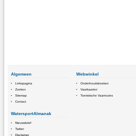
Algemeen
Webwinkel
Linkspagina
Onderhoudsboeken
Zoeken
Vaarkaarten
Sitemap
Toeristische Vaarroutes
Contact
WatersportAlmanak
Nieuwsbrief
Twitter
Disclaimer