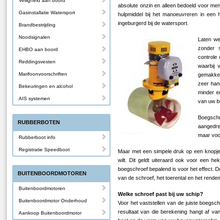
Veiligheid aan boord
absolute onzin en alleen bedoeld voor men
Gasinstallatie Watersport
hulpmiddel bij het manoeuvreren in een h
ingeburgerd bij de watersport.
Brandbestrijding
Noodsignalen
Laten we
zonder 
EHBO aan boord
controle 
Reddingsvesten
waarbij 
Marifoonvoorschriften
gemakkel
zeer han
Bekeuringen en alcohol
minder e
AIS systemen
van uw b
Boegschr
RUBBERBOTEN
aangedre
maar voor
Rubberboot info
Registratie Speedboot
Maar met een simpele druk op een knopje 
wilt. Dit geldt uiteraard ook voor een he
boegschroef bepalend is voor het effect. 
BUITENBOORDMOTOREN
van de schroef, het toerental en het rendem
Buitenboordmotoren
Welke schroef past bij uw schip?
Buitenboordmotor Onderhoud
Voor het vaststellen van de juiste boegs
resultaat van die berekening hangt af va
Aankoop Buitenboordmotor