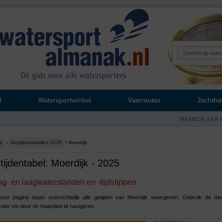
d
Watersportwinkel
Vaarroutes
Jachtha
SPARRENLAAN 1
e
\
Getijdentabellen 2025
\ Moerdijk
tijdentabel: Moerdijk - 2025
g- en laagwaterstanden en -tijdstippen
eze pagina staan overzichtelijk alle getijden van Moerdijk weergeven. Gebruik de nav
nder om door de maanden te navigeren.