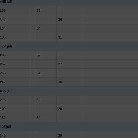
a 05 juli
2:56
53
9:47
26
5:54
54
2:35
31
o 06 juli
4:06
52
0:57
27
6:55
54
3:47
30
a 07 juli
5:16
52
2:09
29
7:51
54
 08 juli
0:49
29