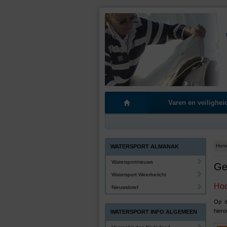
Varen en veilighei
Hom
WATERSPORT ALMANAK
Watersportnieuws
Ge
Watersport Weerbericht
Hoo
Nieuwsbrief
Op d
hiero
WATERSPORT INFO ALGEMEEN