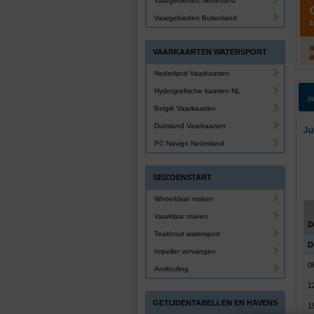
Vaargebieden Nederland
Vaargebieden Buitenland
VAARKAARTEN WATERSPORT
Nederland Vaarkaarten
Hydrografische kaarten NL
j
België Vaarkaarten
Duitsland Vaarkaarten
Ju
PC Navigo Nederland
SEIZOENSTART
Winterklaar maken
Vaarklaar maken
D
Teakhout watersport
Di
Impeller vervangen
0
Antifouling
1
GETIJDENTABELLEN EN HAVENS
1