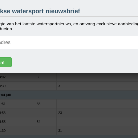
o 02 juli
kse watersport nieuwsbrief
0:07
57
EK 21:30
ogte van het laatste watersportnieuws, en ontvang exclusieve aanbiedi
7:29
21
ducten.
3:12
56
9:55
31
o 03 juli
0:55
56
8:09
22
4:02
55
0:39
31
 04 juli
1:51
55
8:53
23
4:55
54
1:30
31