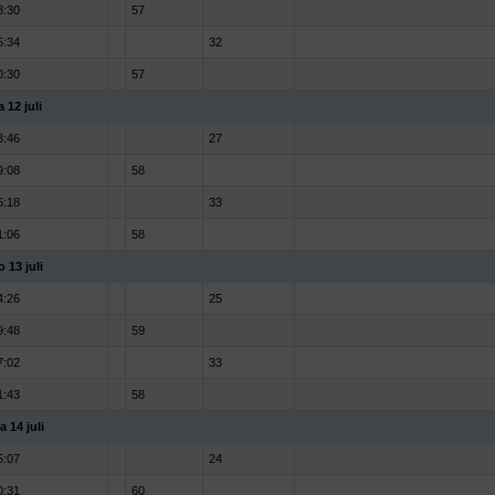
8:30
57
5:34
32
0:30
57
a 12 juli
3:46
27
9:08
58
6:18
33
1:06
58
o 13 juli
4:26
25
9:48
59
7:02
33
1:43
58
a 14 juli
5:07
24
0:31
60