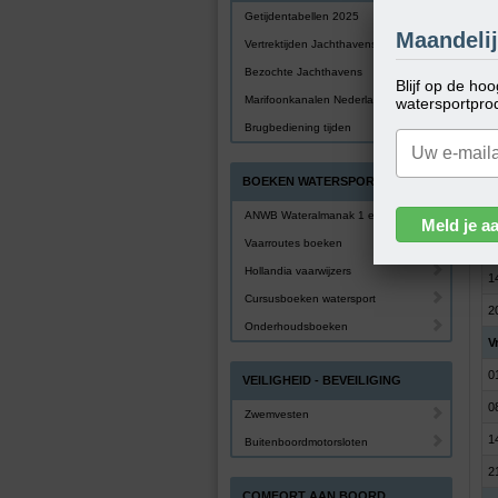
Getijdentabellen 2025
W
Maandelij
Vertrektijden Jachthavens
0
Bezochte Jachthavens
Blijf op de ho
0
Marifoonkanalen Nederland
watersportpro
1
Brugbediening tijden
1
BOEKEN WATERSPORT
D
0
ANWB Wateralmanak 1 en 2
Vaarroutes boeken
0
Hollandia vaarwijzers
1
Cursusboeken watersport
2
Onderhoudsboeken
Vr
0
VEILIGHEID - BEVEILIGING
0
Zwemvesten
1
Buitenboordmotorsloten
2
COMFORT AAN BOORD