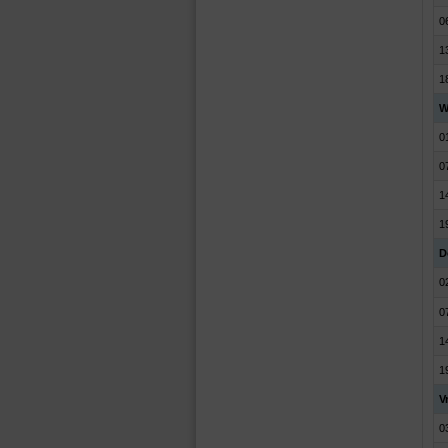
0
1
1
W
0
0
1
1
D
0
0
1
1
Vr
0