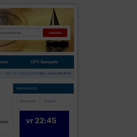
vens
GPS Navigatie
1 - 9471 PG ZUIDLAREN
BEL: (050) 360 49 63
Weerbericht
Buienradar
Actueel
igatie