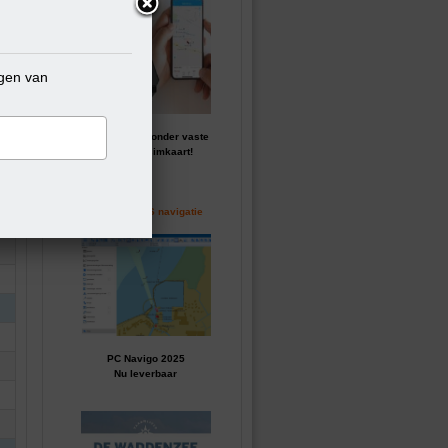
ngen van
GPS tracker zonder vaste
kosten of simkaart!
Perfecte GPS navigatie
PC Navigo 2025
Nu leverbaar