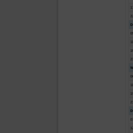
1
2
Di
0
1
1
2
W
0
1
1
2
D
0
1