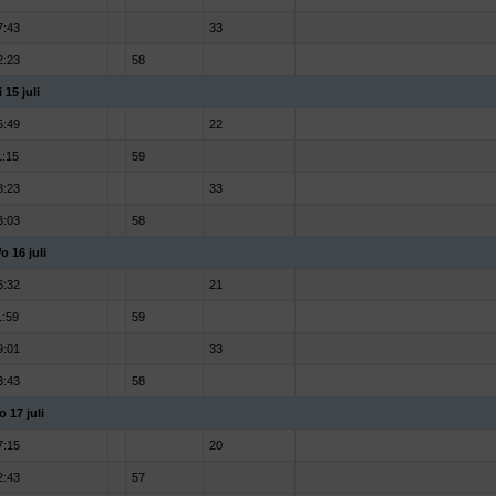
7:43
33
2:23
58
 15 juli
5:49
22
1:15
59
8:23
33
3:03
58
o 16 juli
6:32
21
1:59
59
9:01
33
3:43
58
o 17 juli
7:15
20
2:43
57