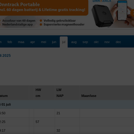
an
feb
maa
apr
mei
jun
jul
aug
sep
okt
nov
dec
li 2025
HW
LW
atum
cm
NAP
Maanfase
 01 juli
6:50
21
2:25
57
9:17
32