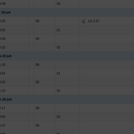
9:39
33
 18 juli
0:25
58
LK 2:37
8:01
21
3:30
56
0:22
32
a 19 juli
1:15
58
8:52
21
4:22
55
1:12
31
o 20 juli
2:17
58
9:53
23
5:27
55