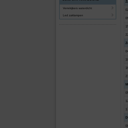
Z
Verrekijkers waterdicht
0
Led zaklampen
0
1
2
Z
0
1
1
2
M
0
1
1
Di
0