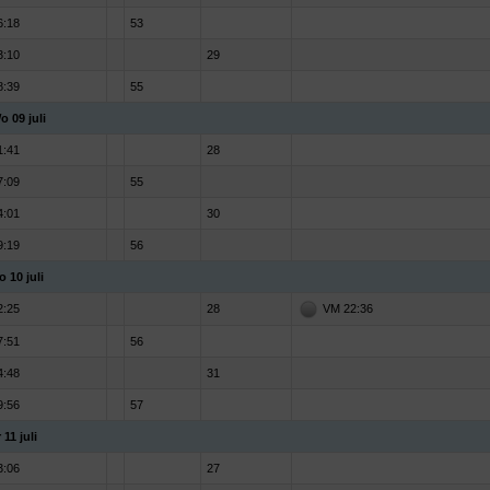
6:18
53
3:10
29
8:39
55
o 09 juli
1:41
28
7:09
55
4:01
30
9:19
56
o 10 juli
2:25
28
VM 22:36
7:51
56
4:48
31
9:56
57
 11 juli
3:06
27