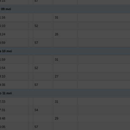
8:15
57
r 09 mei
1:16
31
6:10
52
3:24
26
8:59
57
a 10 mei
1:59
31
6:54
52
4:10
27
9:35
57
o 11 mei
2:33
31
7:31
54
4:48
29
0:05
57