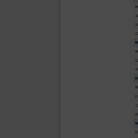
0
1
1
2
M
0
1
1
D
0
0
1
2
W
0