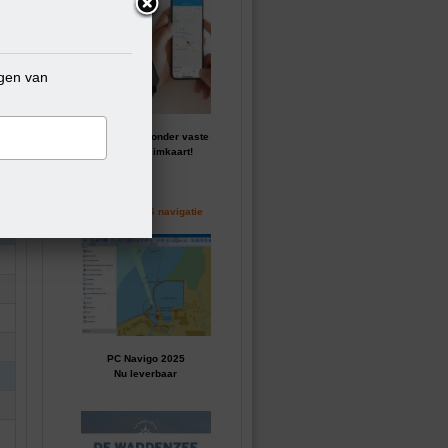
ngen van
GPS tracker zonder vaste
kosten of simkaart!
Perfecte GPS navigatie
PC Navigo 2025
Nu leverbaar