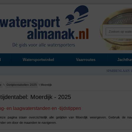
d
Watersportwinkel
Vaarroutes
Jachtha
SPARRENLAAN 1
e
\
Getijdentabellen 2025
\ Moerdijk
tijdentabel: Moerdijk - 2025
g- en laagwaterstanden en -tijdstippen
eze pagina staan overzichtelijk alle getijden van Moerdijk weergeven. Gebruik de nav
nder om door de maanden te navigeren.