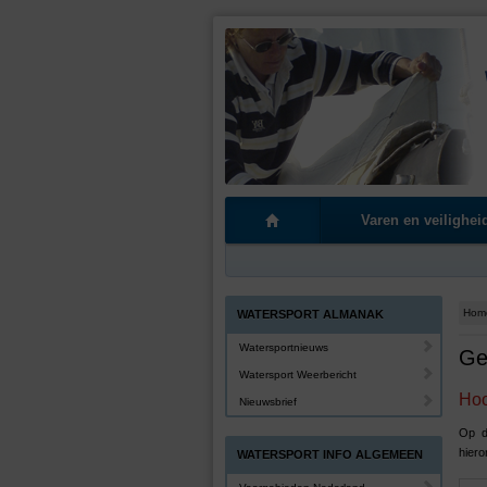
Varen en veilighei
Hom
WATERSPORT ALMANAK
Watersportnieuws
Ge
Watersport Weerbericht
Hoo
Nieuwsbrief
Op d
hiero
WATERSPORT INFO ALGEMEEN