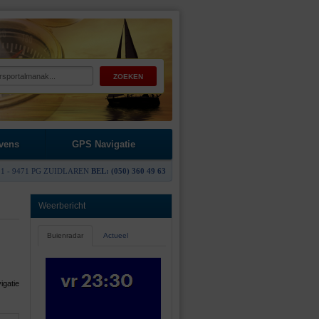
vens
GPS Navigatie
1 - 9471 PG ZUIDLAREN
BEL: (050) 360 49 63
Weerbericht
Buienradar
Actueel
igatie