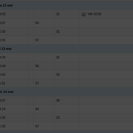
a 12 mei
3:03
31
VM 18:55
8:07
55
5:20
31
0:33
57
i 13 mei
3:34
31
8:44
56
5:52
32
1:01
57
o 14 mei
4:07
30
9:19
56
6:25
33
1:30
57