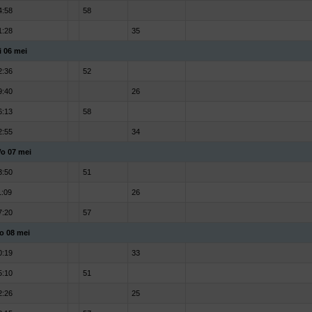
4:58
58
1:28
35
i 06 mei
2:36
52
9:40
26
6:13
58
2:55
34
o 07 mei
3:50
51
1:09
26
7:20
57
o 08 mei
0:19
33
5:10
51
2:26
25