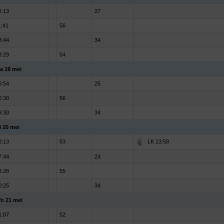
6:13
27
1:41
56
8:44
34
3:29
54
a 19 mei
6:54
25
2:30
56
9:30
34
i 20 mei
0:13
53
LK 13:58
7:44
24
3:28
55
0:25
34
o 21 mei
1:07
52