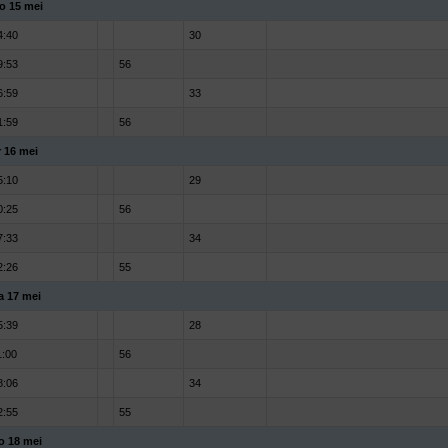
o 15 mei
4:40
30
9:53
56
6:59
33
1:59
56
r 16 mei
5:10
29
0:25
56
7:33
34
2:26
55
a 17 mei
5:39
28
1:00
56
8:06
34
2:55
55
o 18 mei