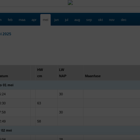
an
feb
maa
apr
mei
jun
jul
aug
sep
okt
nov
dec
i 2025
HW
LW
atum
cm
NAP
Maanfase
o 01 mei
5:24
30
0:30
63
7:58
30
2:49
58
r 02 mei
6:04
28