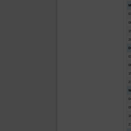
M
0
0
1
2
D
0
0
1
2
W
0
0
1
2