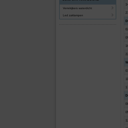
1
Verrekijkers waterdicht
2
Led zaklampen
D
0
0
1
2
W
0
1
1
D
0
0
1