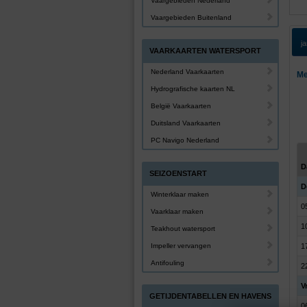
Vaargebieden Nederland
Vaargebieden Buitenland
j
VAARKAARTEN WATERSPORT
Nederland Vaarkaarten
Me
Hydrografische kaarten NL
België Vaarkaarten
Duitsland Vaarkaarten
PC Navigo Nederland
D
SEIZOENSTART
D
Winterklaar maken
0
Vaarklaar maken
1
Teakhout watersport
Impeller vervangen
1
Antifouling
2
V
GETIJDENTABELLEN EN HAVENS
0