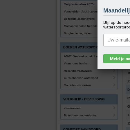
Getijdentabellen 2025
Z
Maandelij
Vertrektijden Jachthavens
0
Bezochte Jachthavens
Blijf op de ho
0
Marifoonkanalen Nederland
watersportpro
1
Brugbediening tijden
2
BOEKEN WATERSPORT
M
0
ANWB Wateralmanak 1 en 2
Vaarroutes boeken
0
Hollandia vaarwijzers
1
Cursusboeken watersport
2
Onderhoudsboeken
D
0
VEILIGHEID - BEVEILIGING
0
Zwemvesten
1
Buitenboordmotorsloten
2
COMFORT AAN BOORD