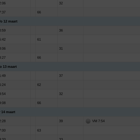
2:06
32
7:37
66
o 12 maart
0:59
36
5:42
61
3:06
31
8:27
66
o 13 maart
1:49
37
6:24
62
3:54
32
9:08
66
r 14 maart
2:28
39
VM 7:54
7:00
63
4:33
33