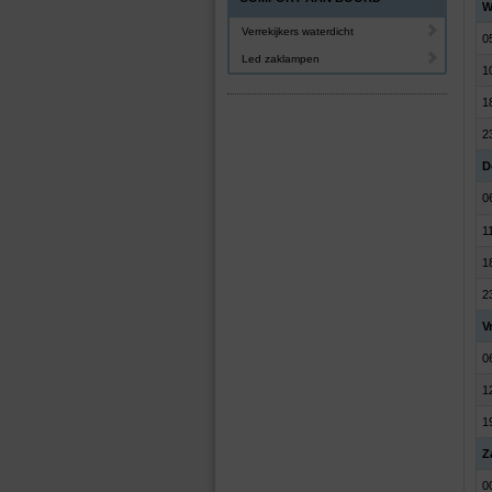
W
Verrekijkers waterdicht
0
Led zaklampen
1
1
2
D
0
1
1
2
V
0
1
1
Z
0