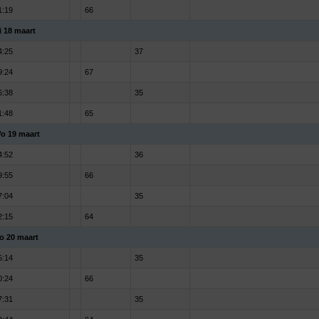
1:19
66
i 18 maart
4:25
37
9:24
67
6:38
35
1:48
65
o 19 maart
4:52
36
9:55
66
7:04
35
2:15
64
o 20 maart
5:14
35
0:24
66
7:31
35