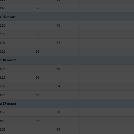
9:43
66
a 15 maart
2:58
40
7:35
65
5:07
34
0:16
66
o 16 maart
3:25
39
8:12
66
5:39
34
0:48
66
a 17 maart
3:55
38
8:49
67
6:09
34