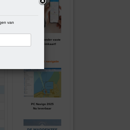
ngen van
GPS tracker zonder vaste
kosten of simkaart!
Perfecte GPS navigatie
PC Navigo 2025
Nu leverbaar