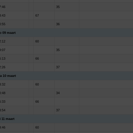
7:46
35
3:43
67
0:55
36
o 09 maart
2:12
60
9:07
35
5:13
66
2:26
37
a 10 maart
3:32
60
0:48
34
6:33
66
3:54
37
i 11 maart
4:46
60