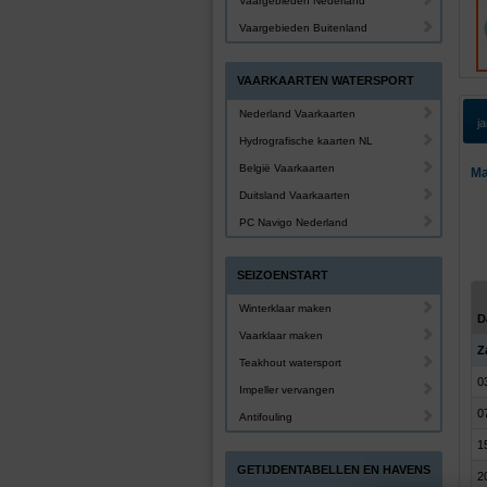
Vaargebieden Nederland
Vaargebieden Buitenland
VAARKAARTEN WATERSPORT
Nederland Vaarkaarten
j
Hydrografische kaarten NL
België Vaarkaarten
Ma
Duitsland Vaarkaarten
PC Navigo Nederland
SEIZOENSTART
Winterklaar maken
D
Vaarklaar maken
Z
Teakhout watersport
0
Impeller vervangen
0
Antifouling
1
GETIJDENTABELLEN EN HAVENS
2