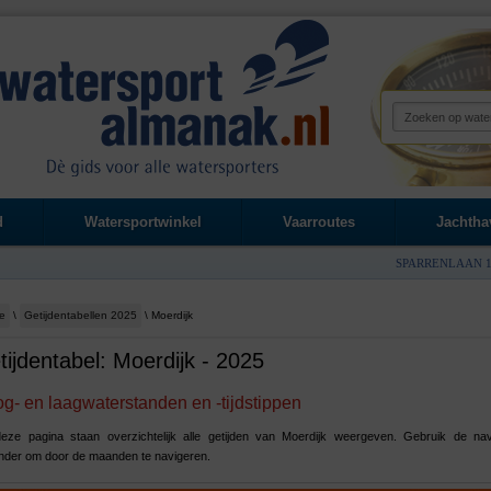
d
Watersportwinkel
Vaarroutes
Jachtha
SPARRENLAAN 1
e
\
Getijdentabellen 2025
\ Moerdijk
tijdentabel: Moerdijk - 2025
g- en laagwaterstanden en -tijdstippen
eze pagina staan overzichtelijk alle getijden van Moerdijk weergeven. Gebruik de nav
nder om door de maanden te navigeren.