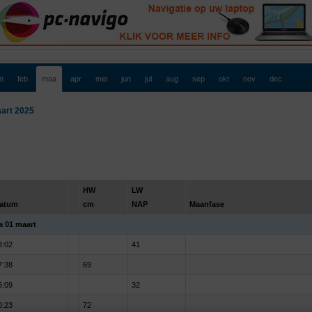
an
feb
maa
apr
mei
jun
jul
aug
sep
okt
nov
dec
art 2025
HW
LW
atum
cm
NAP
Maanfase
a 01 maart
3:02
41
7:38
69
5:09
32
0:23
72