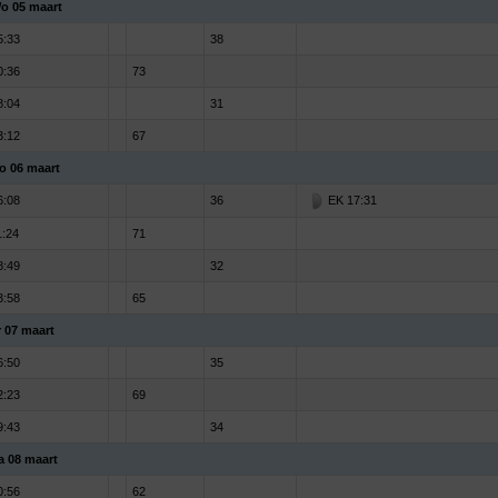
o 05 maart
5:33
38
0:36
73
8:04
31
3:12
67
o 06 maart
6:08
36
EK 17:31
1:24
71
8:49
32
3:58
65
r 07 maart
6:50
35
2:23
69
9:43
34
a 08 maart
0:56
62