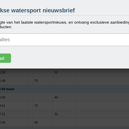
o 02 maart
kse watersport nieuwsbrief
3:44
41
ogte van het laatste watersportnieuws, en ontvang exclusieve aanbiedi
8:22
71
ducten.
5:55
31
1:06
71
a 03 maart
4:23
41
9:07
72
6:39
31
1:49
70
i 04 maart
5:00
40
9:51
73
7:21
31
2:30
69