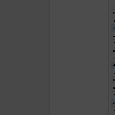
0
1
2
Z
0
0
1
2
M
0
1
1
2
D
0