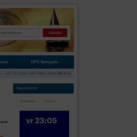
vens
GPS Navigatie
1 - 9471 PG ZUIDLAREN
BEL: (050) 360 49 63
Weerbericht
Buienradar
Actueel
igatie