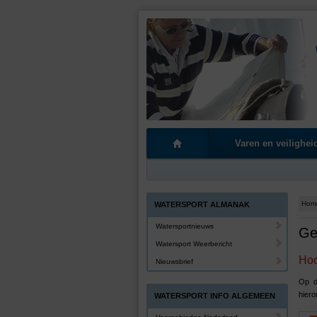
Varen en veilighei
Hom
WATERSPORT ALMANAK
Watersportnieuws
Ge
Watersport Weerbericht
Hoo
Nieuwsbrief
Op d
hiero
WATERSPORT INFO ALGEMEEN