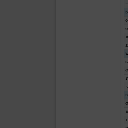
2
D
0
0
1
2
W
0
0
1
2
D
0
1
1