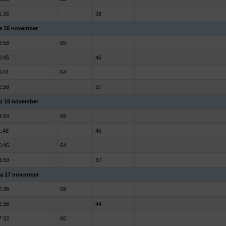
1:35
38
a 15 november
3:58
69
0:45
46
5:41
64
2:56
37
o 16 november
4:54
69
1:48
45
6:46
64
3:59
37
a 17 november
5:39
69
2:36
44
7:32
66