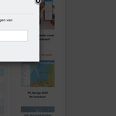
ngen van
GPS tracker zonder vaste
kosten of simkaart!
Perfecte GPS navigatie
PC Navigo 2025
Nu leverbaar