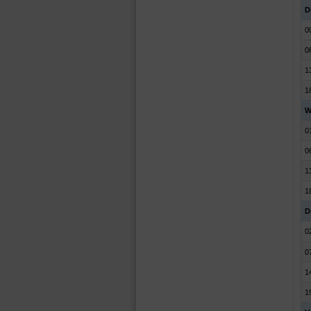
D
0
0
1
1
W
0
0
1
1
D
0
0
1
1