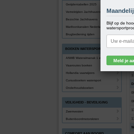
Getijdentabellen 2025
Z
Maandelij
Vertrektijden Jachthavens
0
Bezochte Jachthavens
Blijf op de ho
1
Marifoonkanalen Nederland
watersportpro
1
Brugbediening tijden
2
BOEKEN WATERSPORT
M
0
ANWB Wateralmanak 1 en 2
Vaarroutes boeken
1
Hollandia vaarwijzers
1
Cursusboeken watersport
D
Onderhoudsboeken
0
0
VEILIGHEID - BEVEILIGING
1
Zwemvesten
1
Buitenboordmotorsloten
W
COMFORT AAN BOORD