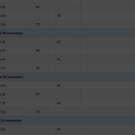
8:45
69
6:03
43
1:06
73
o 09 november
4:36
42
9:27
68
6:44
41
1:57
73
a 10 november
5:23
44
0:10
67
7:28
40
2:52
72
i 11 november
6:10
45