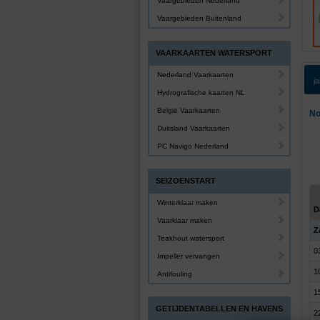
Vaargebieden Nederland
Vaargebieden Buitenland
VAARKAARTEN WATERSPORT
Nederland Vaarkaarten
j
Hydrografische kaarten NL
België Vaarkaarten
No
Duitsland Vaarkaarten
PC Navigo Nederland
SEIZOENSTART
Winterklaar maken
D
Vaarklaar maken
Z
Teakhout watersport
0
Impeller vervangen
1
Antifouling
1
GETIJDENTABELLEN EN HAVENS
2