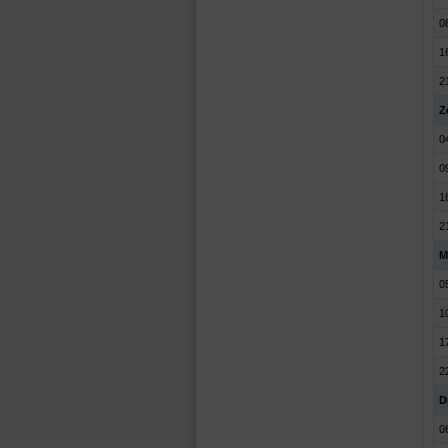
0
1
2
Z
0
0
1
2
M
0
1
1
2
D
0