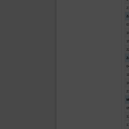
2
Z
0
1
1
2
Z
0
1
1
2
M
0
1
1