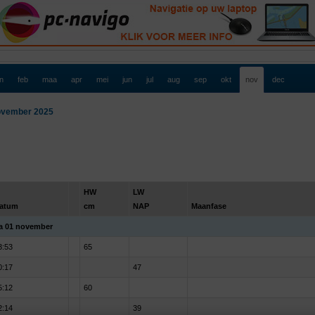
an
feb
maa
apr
mei
jun
jul
aug
sep
okt
nov
dec
vember 2025
HW
LW
atum
cm
NAP
Maanfase
a 01 november
3:53
65
0:17
47
5:12
60
2:14
39