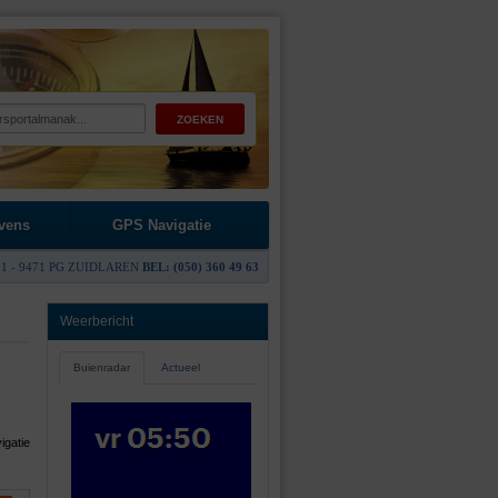
vens
GPS Navigatie
1 - 9471 PG ZUIDLAREN
BEL: (050) 360 49 63
Weerbericht
Buienradar
Actueel
igatie