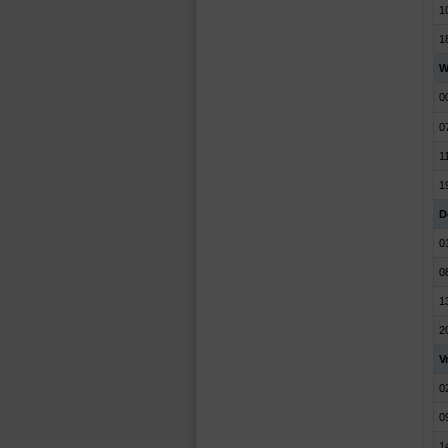
1
1
W
0
0
1
1
D
0
0
1
2
V
0
0
1