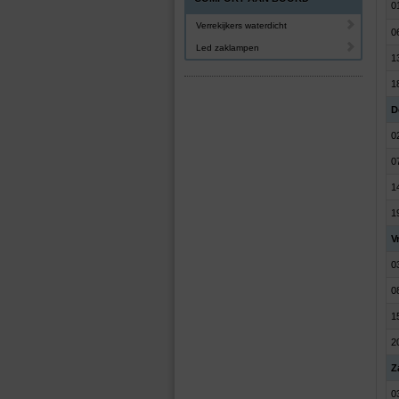
0
Verrekijkers waterdicht
0
Led zaklampen
1
1
D
0
0
1
1
V
0
0
1
2
Z
0