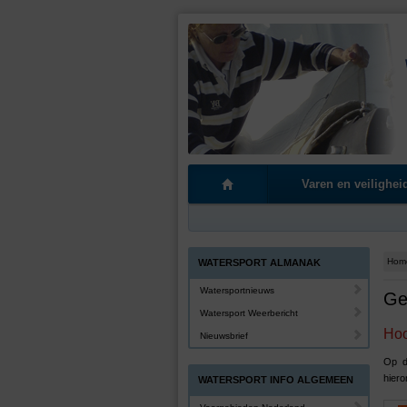
Varen en veilighei
Hom
WATERSPORT ALMANAK
Watersportnieuws
Ge
Watersport Weerbericht
Hoo
Nieuwsbrief
Op d
hiero
WATERSPORT INFO ALGEMEEN