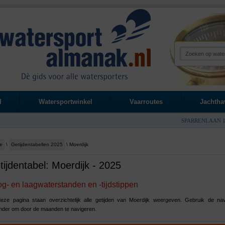
d
Watersportwinkel
Vaarroutes
Jachtha
SPARRENLAAN 1
e
\
Getijdentabellen 2025
\ Moerdijk
tijdentabel: Moerdijk - 2025
g- en laagwaterstanden en -tijdstippen
eze pagina staan overzichtelijk alle getijden van Moerdijk weergeven. Gebruik de nav
nder om door de maanden te navigeren.