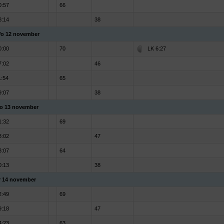
0:57
66
8:14
38
o 12 november
0:00
70
LK 6:27
7:02
46
1:54
65
9:07
38
o 13 november
1:32
69
8:02
47
3:07
64
0:13
38
r 14 november
2:49
69
9:18
47
4:23
63