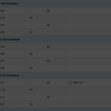
i 18 november
0:50
39
6:16
69
3:15
44
8:12
67
o 19 november
1:32
41
6:49
69
3:47
44
8:50
68
o 20 november
2:07
43
NM 7:47
7:18
70
4:17
44
9:27
70