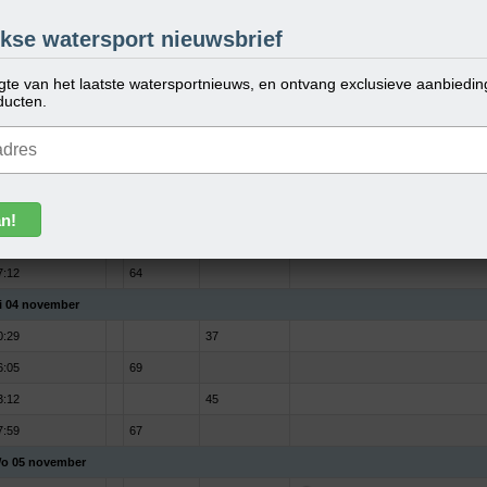
o 02 november
kse watersport nieuwsbrief
4:49
66
ogte van het laatste watersportnieuws, en ontvang exclusieve aanbiedi
1:28
45
ducten.
6:19
62
3:28
38
a 03 november
5:29
68
2:24
45
7:12
64
i 04 november
0:29
37
6:05
69
3:12
45
7:59
67
o 05 november