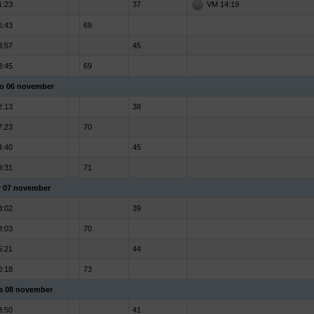
1:23
37
VM 14:19
6:43
69
3:57
45
8:45
69
o 06 november
2:13
38
7:23
70
4:40
45
9:31
71
r 07 november
3:02
39
8:03
70
5:21
44
0:18
73
a 08 november
3:50
41