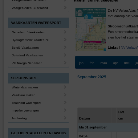
Vaargebieden Nederland
Kaarten van het vaargebied
Vaargebieden Buitenland
De NV Verlag Atlas 
met daarop alle vaa
VAARKAARTEN WATERSPORT
Stroomschuifkaart
Een stroomschuifkaa
Nederland Vaarkaarten
zien hoe het staat m
Hydrografische kaarten NL
Links:
|
NV Verlag 
België Vaarkaarten
Duitsland Vaarkaarten
jan
feb
maa
apr
mei
j
PC Navigo Nederland
September 2025
SEIZOENSTART
Winterklaar maken
Vaarklaar maken
Teakhout watersport
Impeller vervangen
HW
Antifouling
Datum
cm
Ma 01 september
GETIJDENTABELLEN EN HAVENS
04:54