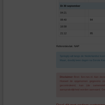
Di 30 september
04:21
08:40
84
16:58
21:12
85
Referentievlak: NAP
Springtij valt langs de Nederlandse ku
Maan, doodtij twee dagen na Eerste Kwa
Disclaimer
Bron: live.rws.nl. Aan de
Hoewel de opgenomen gegevens zo go
gecontroleerd, kan (de samenstel
aansprakelijkheid worden aanvaard. Geg