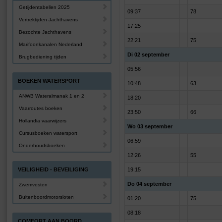
Getijdentabellen 2025
09:37
78
Vertrektijden Jachthavens
17:25
Bezochte Jachthavens
22:21
75
Marifoonkanalen Nederland
Di 02 september
Brugbediening tijden
05:56
BOEKEN WATERSPORT
10:48
63
ANWB Wateralmanak 1 en 2
18:20
Vaarroutes boeken
23:50
66
Hollandia vaarwijzers
Wo 03 september
Cursusboeken watersport
06:59
Onderhoudsboeken
12:26
55
VEILIGHEID - BEVEILIGING
19:15
Do 04 september
Zwemvesten
Buitenboordmotorsloten
01:20
75
08:18
COMFORT AAN BOORD