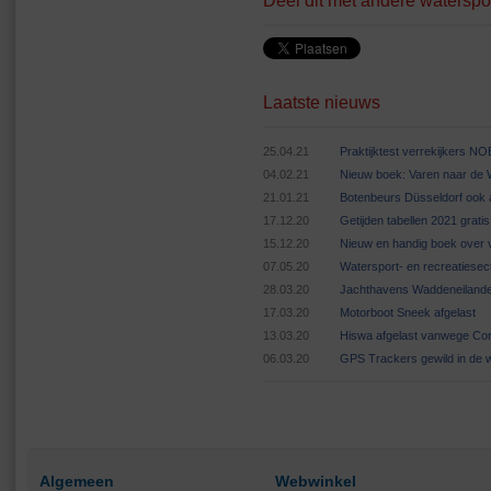
Deel dit met andere waterspo
Laatste nieuws
25.04.21
Praktijktest verrekijkers N
04.02.21
Nieuw boek: Varen naar de
21.01.21
Botenbeurs Düsseldorf ook 
17.12.20
Getijden tabellen 2021 grat
15.12.20
Nieuw en handig boek over v
07.05.20
Watersport- en recreatiese
28.03.20
Jachthavens Waddeneilande
17.03.20
Motorboot Sneek afgelast
13.03.20
Hiswa afgelast vanwege Cor
06.03.20
GPS Trackers gewild in de 
Algemeen
Webwinkel