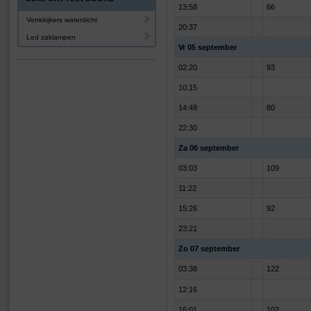
13:58
66
Verrekijkers waterdicht
20:37
Led zaklampen
Vr 05 september
02:20
93
10:15
14:48
80
22:30
Za 06 september
03:03
109
11:22
15:26
92
23:21
Zo 07 september
03:38
122
12:16
16:01
102