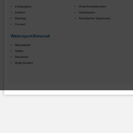
Linkspagina
Onderhoudsboeken
Zoeken
Vaarkaarten
Sitemap
Toeristische Vaarroutes
Contact
WatersportAlmanak
Nieuwsbrief
Twitter
Disclaimer
Veilig betalen