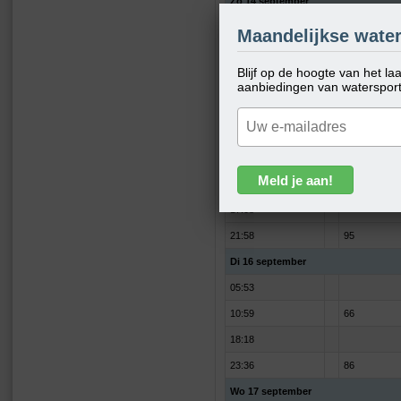
Zo 14 september
03:28
Maandelijkse water
08:26
102
Blijf op de hoogte van het l
16:10
aanbiedingen van waterspor
20:48
110
Ma 15 september
03:57
09:30
83
17:08
21:58
95
Di 16 september
05:53
10:59
66
18:18
23:36
86
Wo 17 september