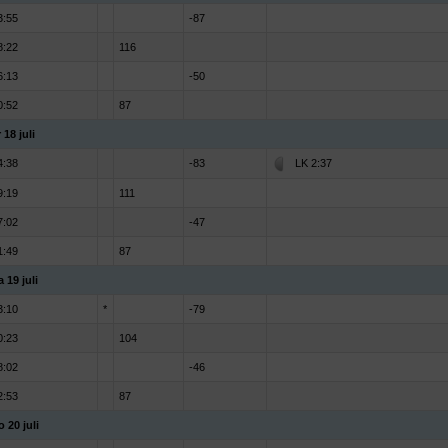
3:55
-87
8:22
116
6:13
-50
0:52
87
 18 juli
4:38
-83
LK 2:37
9:19
111
7:02
-47
1:49
87
a 19 juli
3:10
*
-79
0:23
104
8:02
-46
2:53
87
o 20 juli