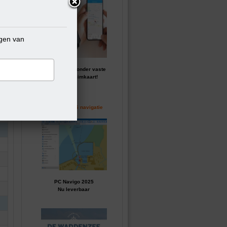
ngen van
GPS tracker zonder vaste
kosten of simkaart!
Perfecte GPS navigatie
PC Navigo 2025
Nu leverbaar