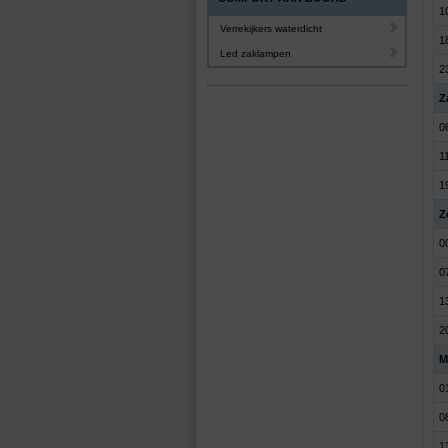
1
Verrekijkers waterdicht
1
Led zaklampen
2
Z
0
1
1
Z
0
0
1
2
M
0
0
1