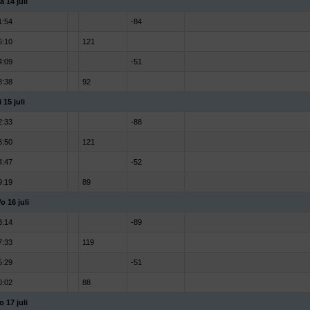
a 14 juli
1:54
-84
6:10
121
4:09
-51
8:38
92
 15 juli
2:33
-88
6:50
121
4:47
-52
9:19
89
o 16 juli
3:14
-89
7:33
119
5:29
-51
0:02
88
o 17 juli