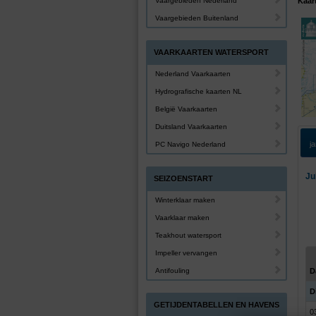
Vaargebieden Nederland
Kaar
Vaargebieden Buitenland
VAARKAARTEN WATERSPORT
Nederland Vaarkaarten
Hydrografische kaarten NL
België Vaarkaarten
Duitsland Vaarkaarten
j
PC Navigo Nederland
Ju
SEIZOENSTART
Winterklaar maken
Vaarklaar maken
Teakhout watersport
Impeller vervangen
Antifouling
D
Di
GETIJDENTABELLEN EN HAVENS
0