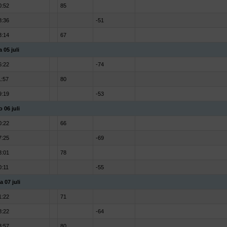
0:52
85
8:36
-51
3:14
67
a 05 juli
6:22
-74
1:57
80
9:19
-53
o 06 juli
0:22
66
7:25
-69
3:01
78
0:11
-55
a 07 juli
1:22
71
8:22
-64
3:57
80