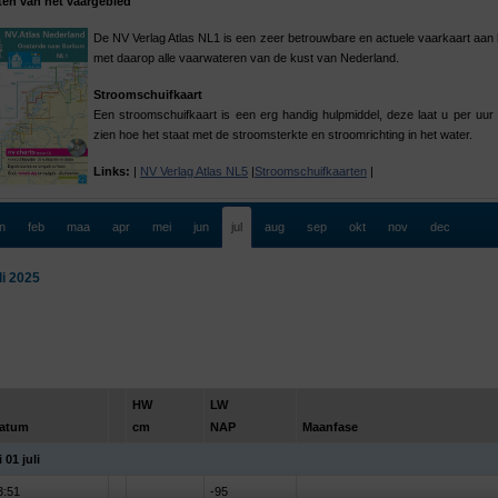
ten van het vaargebied
De NV Verlag Atlas NL1 is een zeer betrouwbare en actuele vaarkaart aan
met daarop alle vaarwateren van de kust van Nederland.
Stroomschuifkaart
Een stroomschuifkaart is een erg handig hulpmiddel, deze laat u per uur
zien hoe het staat met de stroomsterkte en stroomrichting in het water.
Links:
|
NV Verlag Atlas NL5
|
Stroomschuifkaarten
|
an
feb
maa
apr
mei
jun
jul
aug
sep
okt
nov
dec
li 2025
HW
LW
atum
cm
NAP
Maanfase
 01 juli
3:51
-95