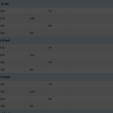
 11 juli
0:06
-71
4:18
106
2:25
-50
6:42
94
a 12 juli
0:41
-74
4:55
114
3:02
-49
7:20
96
o 13 juli
1:16
-79
5:32
119
3:34
-50
7:59
95