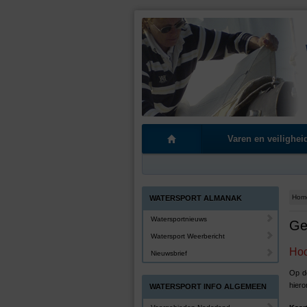
Varen en veilighei
Hom
WATERSPORT ALMANAK
Watersportnieuws
Ge
Watersport Weerbericht
Hoo
Nieuwsbrief
Op de
hiero
WATERSPORT INFO ALGEMEEN