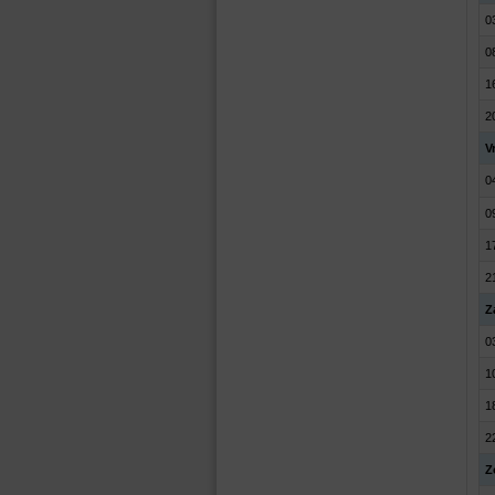
0
0
1
2
Vr
0
0
1
2
Z
0
1
1
2
Z