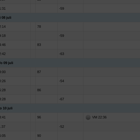
1:31
-59
 08 juli
2:14
78
9:18
-59
4:46
83
2:42
-63
o 09 juli
3:00
87
0:26
-54
5:28
86
3:28
-67
o 10 juli
3:41
96
VM 22:36
1:37
-52
6:05
90