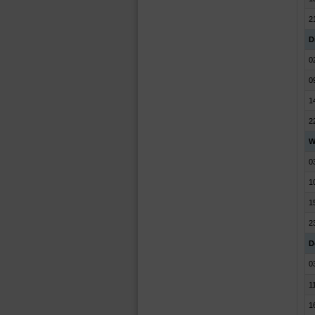
2
Di
0
0
1
2
W
0
1
1
2
D
0
1
1