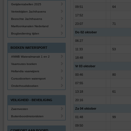
Getijdentabellen 2025
09:51
64
Vertrektijden Jachthavens
17:52
Bezochte Jachthavens
23:07
71
Marifoonkanalen Nederland
Do 02 oktober
Brugbediening tijden
06:27
BOEKEN WATERSPORT
11:33
53
ANWB Wateralmanak 1 en 2
18:48
Vaarroutes boeken
Vr 03 oktober
Hollandia vaarwijzers
00:46
80
Cursusboeken watersport
07:55
Onderhoudsboeken
13:18
61
VEILIGHEID - BEVEILIGING
20:16
Za 04 oktober
Zwemvesten
Buitenboordmotorsloten
01:48
99
09:50
COMFORT AAN BOORD