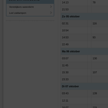
14:13
78
Verrekijkers waterdicht
21:53
Led zaklampen
Zo 05 oktober
02:31
116
10:54
14:53
93
22:49
Ma 06 oktober
03:07
130
11:45
15:30
107
23:33
Di 07 oktober
03:43
139
12:11
16:07
119