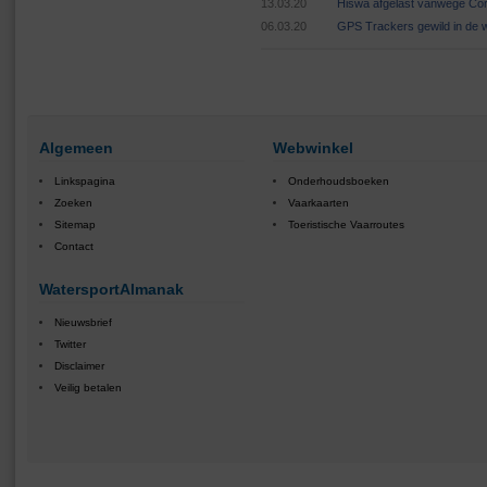
13.03.20
Hiswa afgelast vanwege Cor
06.03.20
GPS Trackers gewild in de 
Algemeen
Webwinkel
Linkspagina
Onderhoudsboeken
Zoeken
Vaarkaarten
Sitemap
Toeristische Vaarroutes
Contact
WatersportAlmanak
Nieuwsbrief
Twitter
Disclaimer
Veilig betalen