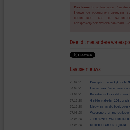
Disclaimer
Bron: live.rws.nl. Aan de
Hoewel de opgenomen gegevens zo go
gecontroleerd, kan (de samenstel
aansprakelijkheid worden aanvaard. Geg
Deel dit met andere waterspo
Laatste nieuws
25.04.21
Praktijktest verrekijkers N
04.02.21
Nieuw boek: Varen naar de
21.01.21
Botenbeurs Düsseldorf ook 
17.12.20
Getijden tabellen 2021 grat
15.12.20
Nieuw en handig boek over v
07.05.20
Watersport- en recreatiese
28.03.20
Jachthavens Waddeneilande
17.03.20
Motorboot Sneek afgelast