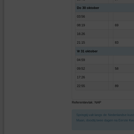
Do 30 oktober
03:56
08:19
69
16:26
21:15
83
Vr 31 oktober
04:59
09:52
58
17:26
22:55
89
Referentievlak: NAP
Springtij valt langs de Nederlandse ku
Maan, doodtij twee dagen na Eerste Kwa