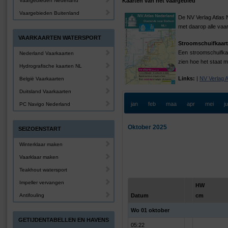
Vaargebieden Nederland
Kaarten van het vaargebied
Vaargebieden Buitenland
De NV Verlag Atlas 
met daarop alle vaa
VAARKAARTEN WATERSPORT
Stroomschuifkaart
Een stroomschuifkaa
Nederland Vaarkaarten
zien hoe het staat m
Hydrografische kaarten NL
Links:
|
NV Verlag 
België Vaarkaarten
Duitsland Vaarkaarten
jan
feb
maa
apr
mei
j
PC Navigo Nederland
Oktober 2025
SEIZOENSTART
Winterklaar maken
Vaarklaar maken
Teakhout watersport
Impeller vervangen
HW
Antifouling
Datum
cm
Wo 01 oktober
GETIJDENTABELLEN EN HAVENS
05:22