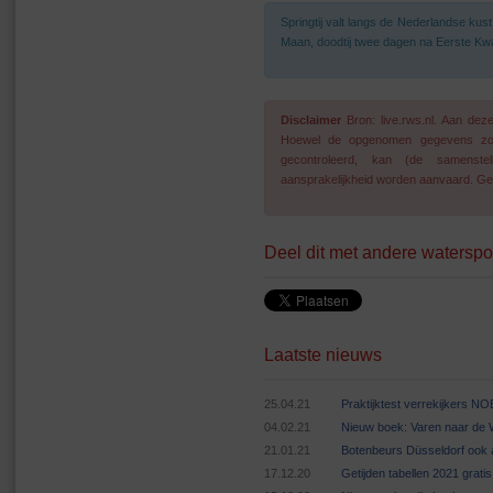
Springtij valt langs de Nederlandse ku
Maan, doodtij twee dagen na Eerste Kwa
Disclaimer
Bron: live.rws.nl. Aan de
Hoewel de opgenomen gegevens zo go
gecontroleerd, kan (de samenstel
aansprakelijkheid worden aanvaard. Geg
Deel dit met andere waterspo
Laatste nieuws
25.04.21
Praktijktest verrekijkers N
04.02.21
Nieuw boek: Varen naar de
21.01.21
Botenbeurs Düsseldorf ook 
17.12.20
Getijden tabellen 2021 grat