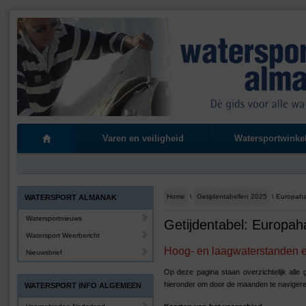
Varen en veiligheid
Watersportwinke
Home
\
Getijdentabellen 2025
\ Europah
WATERSPORT ALMANAK
Watersportnieuws
Getijdentabel: Europah
Watersport Weerbericht
Hoog- en laagwaterstanden en
Nieuwsbrief
Op deze pagina staan overzichtelijk alle
hieronder om door de maanden te navigere
WATERSPORT INFO ALGEMEEN