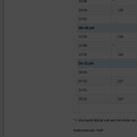
15:08
*
18:49
120
23:52
Wo 30 juli
07:09
138
15:48
*
19:29
119
Do 31 juli
00:45
07:53
127
14:31
20:11
114
* = Voorspeld tijdstip valt aan het einde v
Referentievlak: NAP