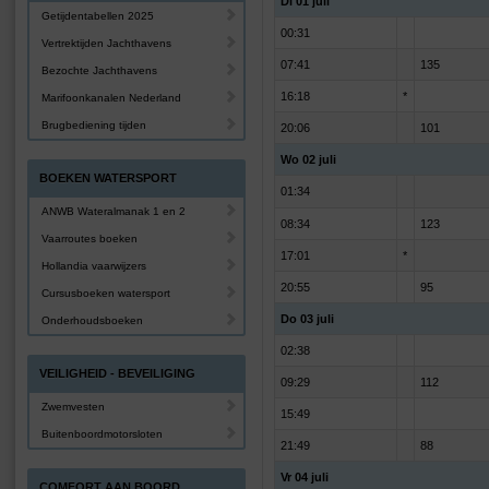
Di 01 juli
Getijdentabellen 2025
00:31
Vertrektijden Jachthavens
07:41
135
Bezochte Jachthavens
16:18
*
Marifoonkanalen Nederland
Brugbediening tijden
20:06
101
Wo 02 juli
BOEKEN WATERSPORT
01:34
ANWB Wateralmanak 1 en 2
08:34
123
Vaarroutes boeken
17:01
*
Hollandia vaarwijzers
20:55
95
Cursusboeken watersport
Do 03 juli
Onderhoudsboeken
02:38
VEILIGHEID - BEVEILIGING
09:29
112
Zwemvesten
15:49
Buitenboordmotorsloten
21:49
88
Vr 04 juli
COMFORT AAN BOORD