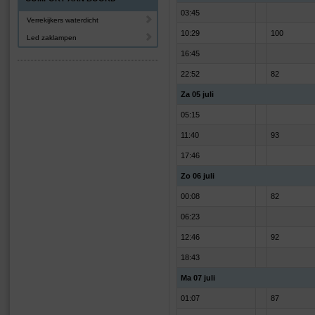
03:45
Verrekijkers waterdicht
10:29
100
Led zaklampen
16:45
22:52
82
Za 05 juli
05:15
11:40
93
17:46
Zo 06 juli
00:08
82
06:23
12:46
92
18:43
Ma 07 juli
01:07
87