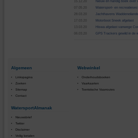
15.12.20
Nieuw en handig boek over v
07.05.20
Watersport- en recreatiese
28.03.20
Jachthavens Waddeneilande
17.03.20
Motorboot Sneek afgelast
13.03.20
Hiswa afgelast vanwege Cor
06.03.20
GPS Trackers gewild in de 
Algemeen
Webwinkel
Linkspagina
Onderhoudsboeken
Zoeken
Vaarkaarten
Sitemap
Toeristische Vaarroutes
Contact
WatersportAlmanak
Nieuwsbrief
Twitter
Disclaimer
Veilig betalen