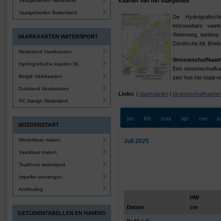
Vaargebieden Nederland
Kaarten van het vaargebied
Vaargebieden Buitenland
De Hydrografis
betrouwbare vaar
Waterweg, aanloop 
VAARKAARTEN WATERSPORT
Dordtsche Kil, Brie
Nederland Vaarkaarten
Stroomschuifkaart
Hydrografische kaarten NL
Een stroomschuifkaa
België Vaarkaarten
zien hoe het staat m
Duitsland Vaarkaarten
Links:
|
Vaarkaarten
|
stroomschuifkaarte
PC Navigo Nederland
jan
feb
maa
apr
mei
j
SEIZOENSTART
Winterklaar maken
Juli 2025
Vaarklaar maken
Teakhout watersport
Impeller vervangen
Antifouling
HW
Datum
cm
GETIJDENTABELLEN EN HAVENS