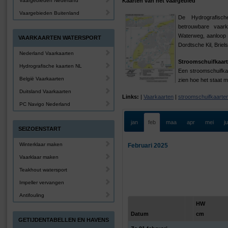
Vaargebieden Nederland
Kaarten van het vaargebied
Vaargebieden Buitenland
De Hydrografis
betrouwbare vaar
Waterweg, aanloop 
VAARKAARTEN WATERSPORT
Dordtsche Kil, Brie
Nederland Vaarkaarten
Stroomschuifkaart
Hydrografische kaarten NL
Een stroomschuifkaa
België Vaarkaarten
zien hoe het staat m
Duitsland Vaarkaarten
Links:
|
Vaarkaarten
|
stroomschuifkaarte
PC Navigo Nederland
jan
feb
maa
apr
mei
j
SEIZOENSTART
Winterklaar maken
Februari 2025
Vaarklaar maken
Teakhout watersport
Impeller vervangen
Antifouling
HW
Datum
cm
GETIJDENTABELLEN EN HAVENS