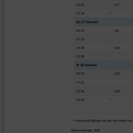
13:51
127
22:20
*
Do 27 februari
02:15
111
07:19
14:28
143
22:58
*
Vr 28 februari
02:52
122
07:51
15:06
156
23:09
*
* = Voorspeld tijdstip valt aan het einde v
Referentievlak: NAP