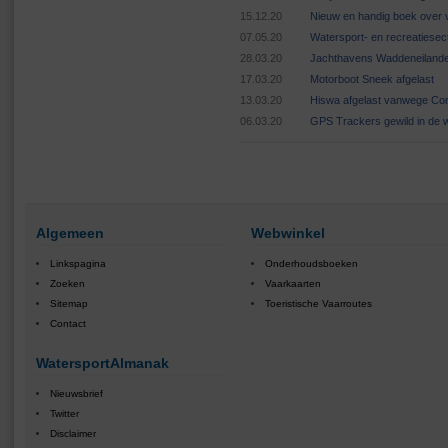
15.12.20
Nieuw en handig boek over v
07.05.20
Watersport- en recreatiese
28.03.20
Jachthavens Waddeneilande
17.03.20
Motorboot Sneek afgelast
13.03.20
Hiswa afgelast vanwege Cor
06.03.20
GPS Trackers gewild in de 
Algemeen
Webwinkel
Linkspagina
Onderhoudsboeken
Zoeken
Vaarkaarten
Sitemap
Toeristische Vaarroutes
Contact
WatersportAlmanak
Nieuwsbrief
Twitter
Disclaimer