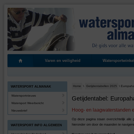
Varen en veiligheid
Watersportwinke
Home
\
Getijdentabellen 2025
\ Europah
WATERSPORT ALMANAK
Watersportnieuws
Getijdentabel: Europah
Watersport Weerbericht
Hoog- en laagwaterstanden en
Nieuwsbrief
Op deze pagina staan overzichtelijk alle
hieronder om door de maanden te navigere
WATERSPORT INFO ALGEMEEN