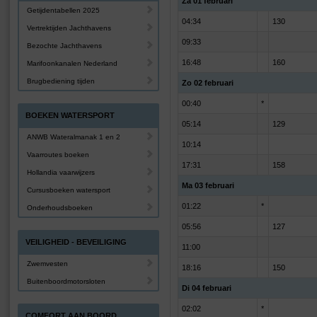
Za 01 februari
Getijdentabellen 2025
04:34
130
Vertrektijden Jachthavens
09:33
Bezochte Jachthavens
16:48
160
Marifoonkanalen Nederland
Brugbediening tijden
Zo 02 februari
00:40
*
BOEKEN WATERSPORT
05:14
129
ANWB Wateralmanak 1 en 2
10:14
Vaarroutes boeken
17:31
158
Hollandia vaarwijzers
Ma 03 februari
Cursusboeken watersport
01:22
*
Onderhoudsboeken
05:56
127
VEILIGHEID - BEVEILIGING
11:00
Zwemvesten
18:16
150
Buitenboordmotorsloten
Di 04 februari
02:02
*
COMFORT AAN BOORD