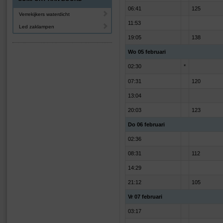
06:41
125
Verrekijkers waterdicht
11:53
Led zaklampen
19:05
138
Wo 05 februari
02:30
*
07:31
120
13:04
20:03
123
Do 06 februari
02:36
08:31
112
14:29
21:12
105
Vr 07 februari
03:17