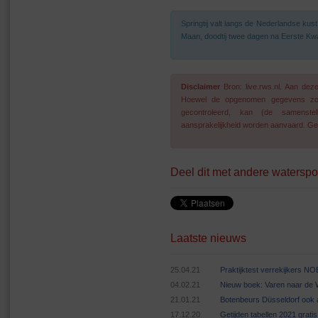
Springtij valt langs de Nederlandse ku
Maan, doodtij twee dagen na Eerste Kwa
Disclaimer
Bron: live.rws.nl. Aan de
Hoewel de opgenomen gegevens zo go
gecontroleerd, kan (de samenstel
aansprakelijkheid worden aanvaard. Geg
Deel dit met andere waterspo
Laatste nieuws
25.04.21
Praktijktest verrekijkers N
04.02.21
Nieuw boek: Varen naar de
21.01.21
Botenbeurs Düsseldorf ook 
17.12.20
Getijden tabellen 2021 grat