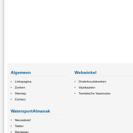
Algemeen
Webwinkel
Linkspagina
Onderhoudsboeken
Zoeken
Vaarkaarten
Sitemap
Toeristische Vaarroutes
Contact
WatersportAlmanak
Nieuwsbrief
Twitter
Disclaimer