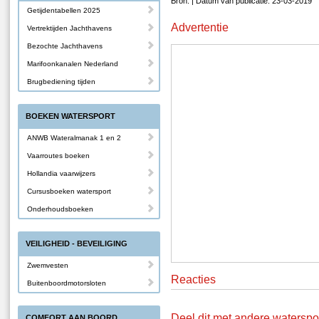
Bron: | Datum van publicatie: 23-03-2019
Getijdentabellen 2025
Advertentie
Vertrektijden Jachthavens
Bezochte Jachthavens
Marifoonkanalen Nederland
Brugbediening tijden
BOEKEN WATERSPORT
ANWB Wateralmanak 1 en 2
Vaarroutes boeken
Hollandia vaarwijzers
Cursusboeken watersport
Onderhoudsboeken
VEILIGHEID - BEVEILIGING
Zwemvesten
Reacties
Buitenboordmotorsloten
Deel dit met andere waterspo
COMFORT AAN BOORD