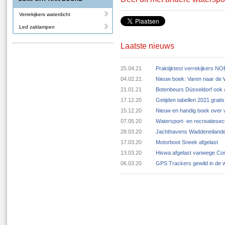
Verrekijkers waterdicht
Led zaklampen
Laatste nieuws
25.04.21
Praktijktest verrekijkers N
04.02.21
Nieuw boek: Varen naar de
21.01.21
Botenbeurs Düsseldorf ook 
17.12.20
Getijden tabellen 2021 grat
15.12.20
Nieuw en handig boek over v
07.05.20
Watersport- en recreatiese
28.03.20
Jachthavens Waddeneilande
17.03.20
Motorboot Sneek afgelast
13.03.20
Hiswa afgelast vanwege Cor
06.03.20
GPS Trackers gewild in de 