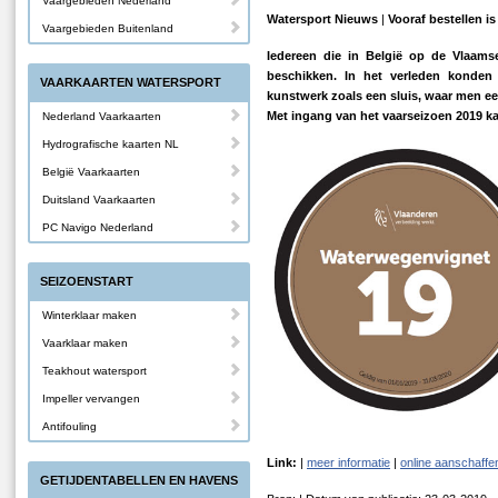
Vaargebieden Nederland
Watersport Nieuws
|
Vooraf bestellen i
Vaargebieden Buitenland
Iedereen die in België op de Vlaams
beschikken. In het verleden konden 
VAARKAARTEN WATERSPORT
kunstwerk zoals een sluis, waar men e
Met ingang van het vaarseizoen 2019 k
Nederland Vaarkaarten
Hydrografische kaarten NL
België Vaarkaarten
Duitsland Vaarkaarten
PC Navigo Nederland
SEIZOENSTART
Winterklaar maken
Vaarklaar maken
Teakhout watersport
Impeller vervangen
Antifouling
Link:
|
meer informatie
|
online aanschaffe
GETIJDENTABELLEN EN HAVENS