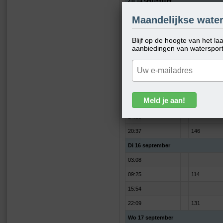
Zo 14 september
00:51
Maandelijkse water
06:56
172
Blijf op de hoogte van het l
13:12
aanbiedingen van waterspor
19:19
175
Ma 15 september
01:50
08:03
140
14:23
20:37
146
Di 16 september
03:08
09:25
114
15:54
22:09
131
Wo 17 september