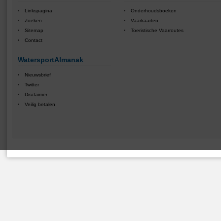
Linkspagina
Onderhoudsboeken
Zoeken
Vaarkaarten
Sitemap
Toeristische Vaarroutes
Contact
WatersportAlmanak
Nieuwsbrief
Twitter
Disclaimer
Veilig betalen