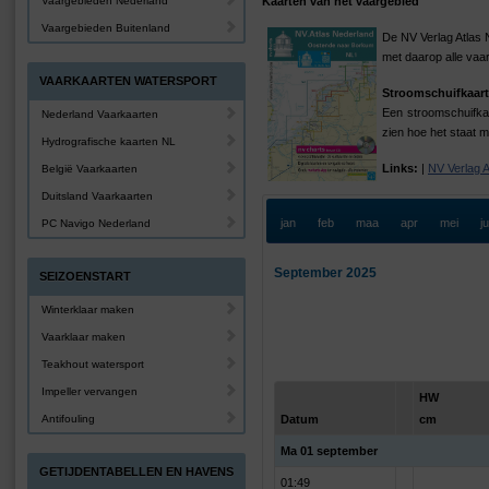
Vaargebieden Nederland
Kaarten van het vaargebied
Vaargebieden Buitenland
De NV Verlag Atlas 
met daarop alle vaa
VAARKAARTEN WATERSPORT
Stroomschuifkaart
Een stroomschuifkaa
Nederland Vaarkaarten
zien hoe het staat m
Hydrografische kaarten NL
Links:
|
NV Verlag 
België Vaarkaarten
Duitsland Vaarkaarten
jan
feb
maa
apr
mei
j
PC Navigo Nederland
September 2025
SEIZOENSTART
Winterklaar maken
Vaarklaar maken
Teakhout watersport
Impeller vervangen
HW
Antifouling
Datum
cm
Ma 01 september
GETIJDENTABELLEN EN HAVENS
01:49