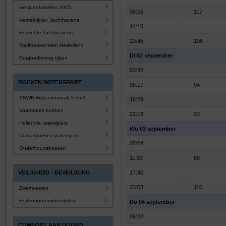
Getijdentabellen 2025
08:06
117
Vertrektijden Jachthavens
14:10
Bezochte Jachthavens
20:45
106
Marifoonkanalen Nederland
Di 02 september
Brugbediening tijden
03:38
BOEKEN WATERSPORT
09:17
94
ANWB Wateralmanak 1 en 2
16:29
Vaarroutes boeken
22:18
93
Hollandia vaarwijzers
Wo 03 september
Cursusboeken watersport
05:04
Onderhoudsboeken
11:03
89
VEILIGHEID - BEVEILIGING
17:40
23:53
110
Zwemvesten
Buitenboordmotorsloten
Do 04 september
06:08
COMFORT AAN BOORD