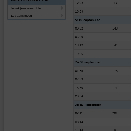
12:23
114
Verrekijkers waterdicht
18:39
Led zaklampen
Vr 05 september
00:52
143
06:59
13:12
144
19:26
Za 06 september
01:35
175
07:39
13:50
171
20:04
Zo 07 september
02:11
201
08:14
14:24
194