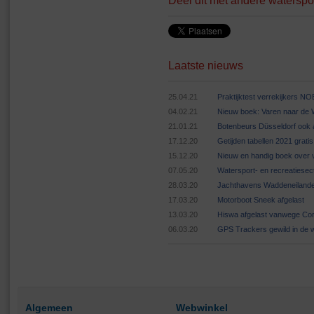
Deel dit met andere waterspo
Laatste nieuws
25.04.21
Praktijktest verrekijkers N
04.02.21
Nieuw boek: Varen naar de
21.01.21
Botenbeurs Düsseldorf ook 
17.12.20
Getijden tabellen 2021 grat
15.12.20
Nieuw en handig boek over v
07.05.20
Watersport- en recreatiese
28.03.20
Jachthavens Waddeneilande
17.03.20
Motorboot Sneek afgelast
13.03.20
Hiswa afgelast vanwege Cor
06.03.20
GPS Trackers gewild in de 
Algemeen
Webwinkel