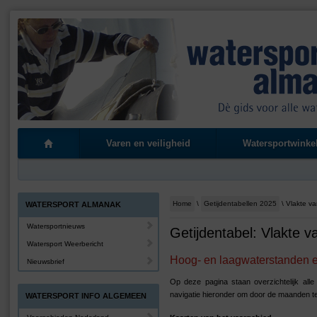
Varen en veiligheid
Watersportwinke
Home
\
Getijdentabellen 2025
\ Vlakte v
WATERSPORT ALMANAK
Watersportnieuws
Getijdentabel: Vlakte 
Watersport Weerbericht
Hoog- en laagwaterstanden en
Nieuwsbrief
Op deze pagina staan overzichtelijk all
navigatie hieronder om door de maanden t
WATERSPORT INFO ALGEMEEN