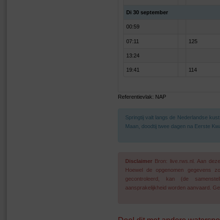
Di 30 september
00:59
07:11
125
13:24
19:41
114
Referentievlak: NAP
Springtij valt langs de Nederlandse ku
Maan, doodtij twee dagen na Eerste Kwa
Disclaimer
Bron: live.rws.nl. Aan de
Hoewel de opgenomen gegevens zo go
gecontroleerd, kan (de samenstel
aansprakelijkheid worden aanvaard. Geg