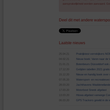
aansprakelijkheid worden aanvaard. Geg
Deel dit met andere waterspo
Laatste nieuws
25.04.21
Praktijktest verrekijkers N
04.02.21
Nieuw boek: Varen naar de
21.01.21
Botenbeurs Düsseldorf ook 
17.12.20
Getijden tabellen 2021 grat
15.12.20
Nieuw en handig boek over v
07.05.20
Watersport- en recreatiese
28.03.20
Jachthavens Waddeneilande
17.03.20
Motorboot Sneek afgelast
13.03.20
Hiswa afgelast vanwege Cor
06.03.20
GPS Trackers gewild in de 