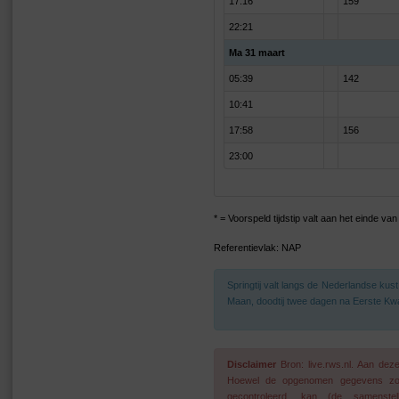
17:16
159
22:21
Ma 31 maart
05:39
142
10:41
17:58
156
23:00
* = Voorspeld tijdstip valt aan het einde v
Referentievlak: NAP
Springtij valt langs de Nederlandse ku
Maan, doodtij twee dagen na Eerste Kwa
Disclaimer
Bron: live.rws.nl. Aan de
Hoewel de opgenomen gegevens zo go
gecontroleerd, kan (de samenstel