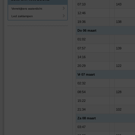
07:10
143
Verrekijkers waterdicht
12:46
Led zaklampen
19:36
138
Do 06 maart
01:02
07:57
139
14:16
20:29
122
Vr 07 maart
02:32
08:54
128
15:22
21:34
102
Za 08 maart
03:47