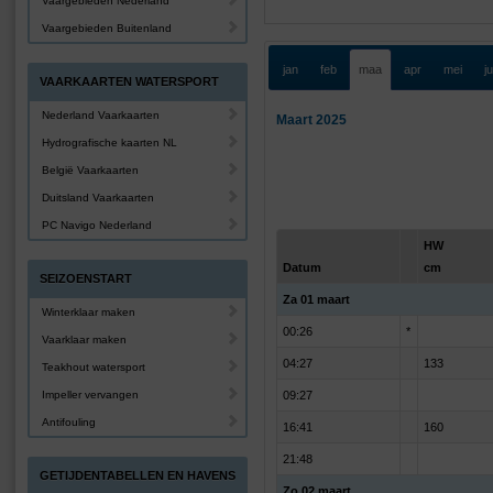
Vaargebieden Nederland
Vaargebieden Buitenland
jan
feb
maa
apr
mei
j
VAARKAARTEN WATERSPORT
Nederland Vaarkaarten
Maart 2025
Hydrografische kaarten NL
België Vaarkaarten
Duitsland Vaarkaarten
PC Navigo Nederland
HW
Datum
cm
SEIZOENSTART
Za 01 maart
Winterklaar maken
00:26
*
Vaarklaar maken
04:27
133
Teakhout watersport
Impeller vervangen
09:27
Antifouling
16:41
160
21:48
GETIJDENTABELLEN EN HAVENS
Zo 02 maart