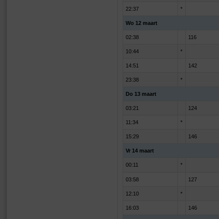
22:37
*
Wo 12 maart
02:38
116
10:44
*
14:51
142
23:38
*
Do 13 maart
03:21
124
11:34
*
15:29
146
Vr 14 maart
00:11
*
03:58
127
12:10
*
16:03
146