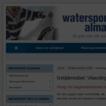
Varen en veiligheid
Watersportwinke
Home
\
Getijdentabellen 2025
\ Vlaardin
WATERSPORT ALMANAK
Watersportnieuws
Getijdentabel: Vlaardin
Watersport Weerbericht
Hoog- en laagwaterstanden en
Nieuwsbrief
Op deze pagina staan overzichtelijk alle
hieronder om door de maanden te navigere
WATERSPORT INFO ALGEMEEN