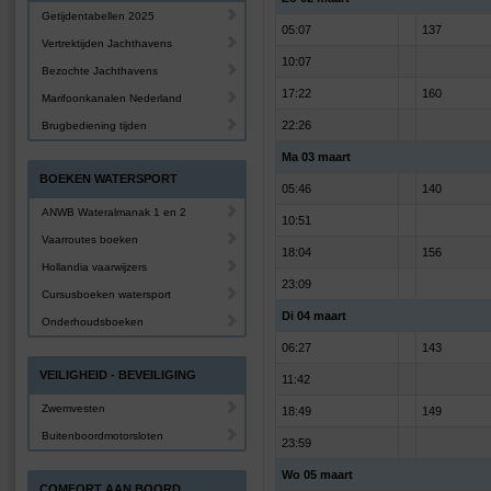
Getijdentabellen 2025
05:07
137
Vertrektijden Jachthavens
10:07
Bezochte Jachthavens
17:22
160
Marifoonkanalen Nederland
22:26
Brugbediening tijden
Ma 03 maart
BOEKEN WATERSPORT
05:46
140
ANWB Wateralmanak 1 en 2
10:51
Vaarroutes boeken
18:04
156
Hollandia vaarwijzers
23:09
Cursusboeken watersport
Di 04 maart
Onderhoudsboeken
06:27
143
VEILIGHEID - BEVEILIGING
11:42
Zwemvesten
18:49
149
Buitenboordmotorsloten
23:59
Wo 05 maart
COMFORT AAN BOORD