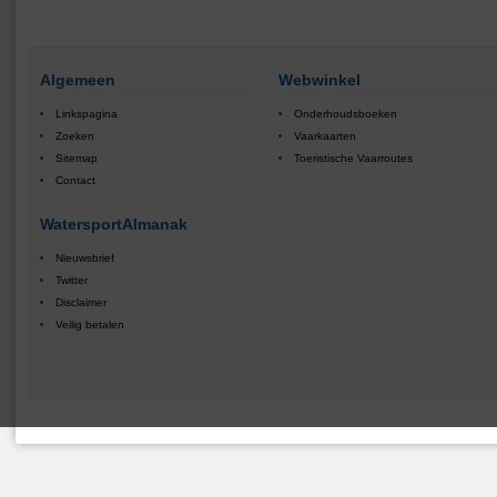
Algemeen
Webwinkel
Linkspagina
Onderhoudsboeken
Zoeken
Vaarkaarten
Sitemap
Toeristische Vaarroutes
Contact
WatersportAlmanak
Nieuwsbrief
Twitter
Disclaimer
Veilig betalen