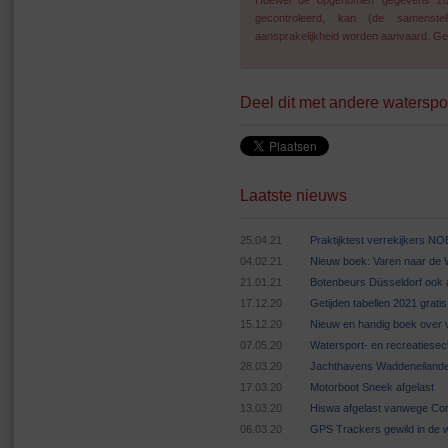
Hoewel de opgenomen gegevens zo go
gecontroleerd, kan (de samenstel
aansprakelijkheid worden aanvaard. Geg
Deel dit met andere waterspo
Laatste nieuws
25.04.21
Praktijktest verrekijkers N
04.02.21
Nieuw boek: Varen naar de
21.01.21
Botenbeurs Düsseldorf ook 
17.12.20
Getijden tabellen 2021 grat
15.12.20
Nieuw en handig boek over v
07.05.20
Watersport- en recreatiese
28.03.20
Jachthavens Waddeneilande
17.03.20
Motorboot Sneek afgelast
13.03.20
Hiswa afgelast vanwege Cor
06.03.20
GPS Trackers gewild in de 