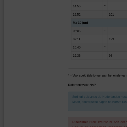
14:55
*
18:52
101
Ma 30 juni
03:05
*
07:11
129
15:40
*
19:36
98
* = Voorspeld tijdstip valt aan het einde v
Referentievlak: NAP
Springtij valt langs de Nederlandse ku
Maan, doodtij twee dagen na Eerste Kwa
Disclaimer
Bron: live.rws.nl. Aan de