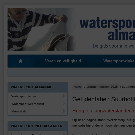
Varen en veiligheid
Watersportwinke
Home
\
Getijdentabellen 2025
\ Suurhoff
WATERSPORT ALMANAK
Watersportnieuws
Getijdentabel: Suurhoff
Watersport Weerbericht
Hoog- en laagwaterstanden en
Nieuwsbrief
Op deze pagina staan overzichtelijk alle 
navigatie hieronder om door de maanden t
WATERSPORT INFO ALGEMEEN