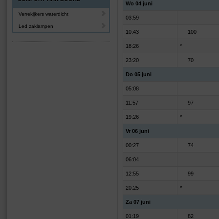
Wo 04 juni
Verrekijkers waterdicht
03:59
Led zaklampen
10:43
100
18:26
*
23:20
70
Do 05 juni
05:08
11:57
97
19:26
*
Vr 06 juni
00:27
74
06:04
12:55
99
20:25
*
Za 07 juni
01:19
82