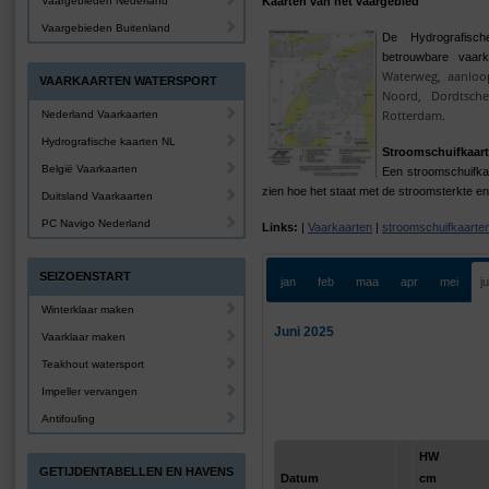
Vaargebieden Nederland
Kaarten van het vaargebied
Vaargebieden Buitenland
De Hydrografis
betrouwbare vaar
Waterweg, aanloo
VAARKAARTEN WATERSPORT
Noord, Dordtsch
Rotterdam
Nederland Vaarkaarten
.
Hydrografische kaarten NL
Stroomschuifkaart
België Vaarkaarten
Een stroomschuifkaa
zien hoe het staat met de stroomsterkte en 
Duitsland Vaarkaarten
PC Navigo Nederland
Links:
|
Vaarkaarten
|
stroomschuifkaarte
SEIZOENSTART
jan
feb
maa
apr
mei
j
Winterklaar maken
Juni 2025
Vaarklaar maken
Teakhout watersport
Impeller vervangen
Antifouling
HW
GETIJDENTABELLEN EN HAVENS
Datum
cm