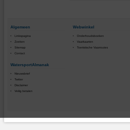
Algemeen
Webwinkel
Linkspagina
Onderhoudsboeken
Zoeken
Vaarkaarten
Sitemap
Toeristische Vaarroutes
Contact
WatersportAlmanak
Nieuwsbrief
Twitter
Disclaimer
Veilig betalen