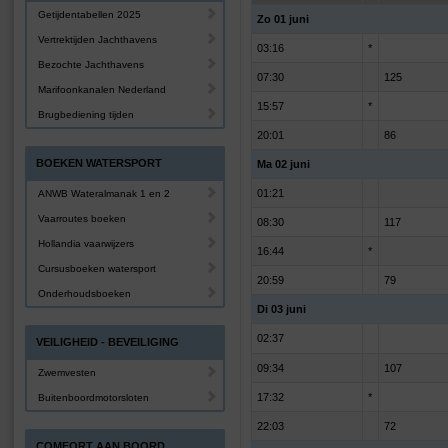
Getijdentabellen 2025
Zo 01 juni
Vertrektijden Jachthavens
03:16
*
Bezochte Jachthavens
07:30
125
Marifoonkanalen Nederland
15:57
*
Brugbediening tijden
20:01
86
BOEKEN WATERSPORT
Ma 02 juni
01:21
ANWB Wateralmanak 1 en 2
Vaarroutes boeken
08:30
117
Hollandia vaarwijzers
16:44
*
Cursusboeken watersport
20:59
79
Onderhoudsboeken
Di 03 juni
02:37
VEILIGHEID - BEVEILIGING
09:34
107
Zwemvesten
17:32
*
Buitenboordmotorsloten
22:03
72
COMFORT AAN BOORD