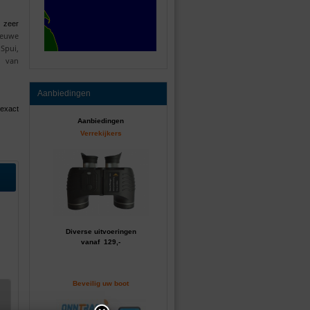
 zeer
ieuwe
Spui,
s van
Aanbiedingen
 exact
Aanbiedingen
Verrekijkers
Diverse uitvoeringen
vanaf 129,-
Beveilig uw boot