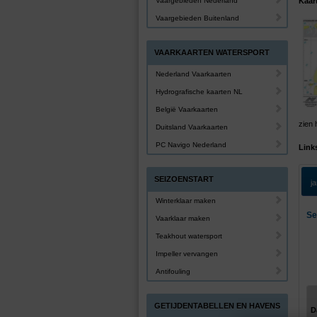
Vaargebieden Nederland
Kaar
Vaargebieden Buitenland
VAARKAARTEN WATERSPORT
Nederland Vaarkaarten
Hydrografische kaarten NL
België Vaarkaarten
zien 
Duitsland Vaarkaarten
PC Navigo Nederland
Link
SEIZOENSTART
j
Winterklaar maken
Se
Vaarklaar maken
Teakhout watersport
Impeller vervangen
Antifouling
GETIJDENTABELLEN EN HAVENS
D