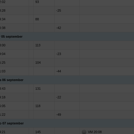
2:02
93
8:28
-25
4:34
88
0:38
-42
r 05 september
3:00
113
9:04
-23
5:25
104
1:03
-44
a 06 september
3:43
131
9:18
-22
6:05
118
1:22
-49
o 07 september
4:21
145
VM 20:08