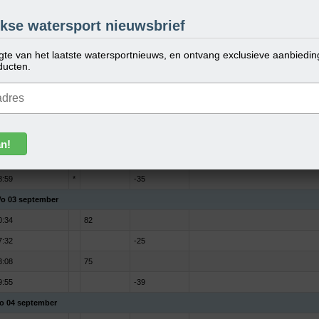
a 01 september
kse watersport nieuwsbrief
4:00
-38
ogte van het laatste watersportnieuws, en ontvang exclusieve aanbiedi
0:06
100
ducten.
6:48
-33
2:48
92
i 02 september
5:20
-28
1:19
82
8:59
*
-35
o 03 september
0:34
82
7:32
-25
3:08
75
9:55
-39
o 04 september