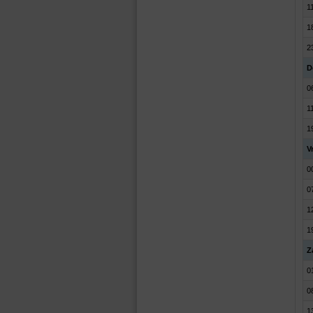
1
1
2
D
0
1
1
V
0
0
1
1
Z
0
0
1