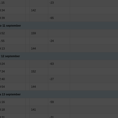
1:15
-23
8:34
142
3:39
-65
o 11 september
6:52
159
1:55
-24
9:13
144
r 12 september
0:24
-63
7:34
152
2:40
-27
9:54
144
a 13 september
1:16
-59
8:18
141
3:31
-31