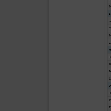
2
Z
0
0
1
2
M
0
1
1
2
D
0
1
1