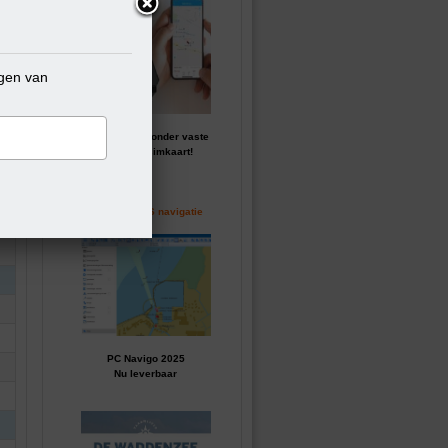
ngen van
GPS tracker zonder vaste
kosten of simkaart!
Perfecte GPS navigatie
PC Navigo 2025
Nu leverbaar