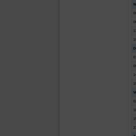
W
0
0
1
1
D
0
0
1
1
V
0
1
1
2