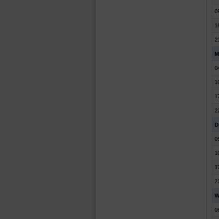
0
1
2
M
0
1
1
2
D
0
1
1
2
W
0