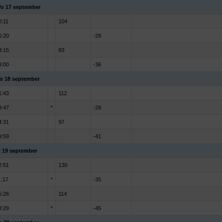
o 17 september
0:11
104
6:20
-29
3:15
83
9:00
-36
o 18 september
1:43
112
9:47
*
-29
4:31
97
9:59
-41
r 19 september
2:51
130
1:17
*
-35
5:26
114
3:29
*
-45