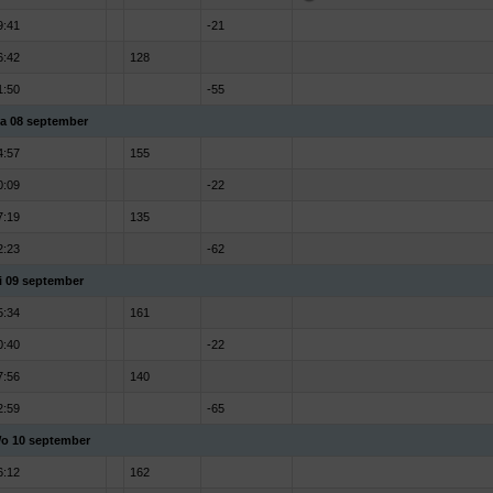
9:41
-21
6:42
128
1:50
-55
a 08 september
4:57
155
0:09
-22
7:19
135
2:23
-62
i 09 september
5:34
161
0:40
-22
7:56
140
2:59
-65
o 10 september
6:12
162