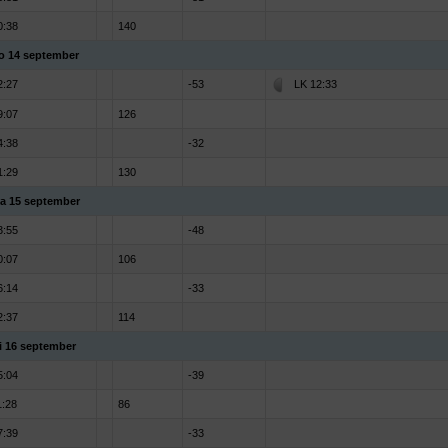
0:38
140
o 14 september
2:27
-53
LK 12:33
9:07
126
4:38
-32
1:29
130
a 15 september
3:55
-48
0:07
106
6:14
-33
2:37
114
i 16 september
5:04
-39
1:28
86
7:39
-33