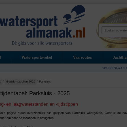
d
Watersportwinkel
Vaarroutes
Jachtha
SPARRENLAAN 1
e
\
Getijdentabellen 2025
\ Parksluis
tijdentabel: Parksluis - 2025
g- en laagwaterstanden en -tijdstippen
eze pagina staan overzichtelijk alle getijden van Parksluis weergeven. Gebruik de nav
nder om door de maanden te navigeren.