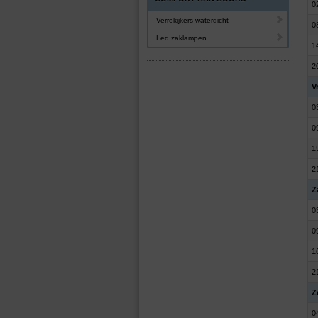
0
Verrekijkers waterdicht
0
Led zaklampen
1
2
V
0
0
1
2
Z
0
0
1
2
Z
0