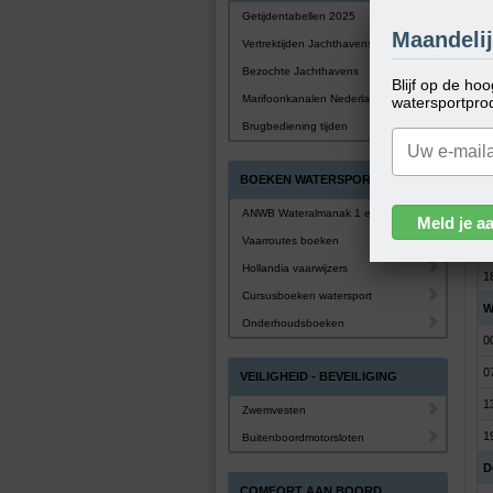
Getijdentabellen 2025
M
Maandelij
Vertrektijden Jachthavens
0
Bezochte Jachthavens
Blijf op de ho
1
Marifoonkanalen Nederland
watersportpro
1
Brugbediening tijden
2
BOEKEN WATERSPORT
D
0
ANWB Wateralmanak 1 en 2
Vaarroutes boeken
1
Hollandia vaarwijzers
1
Cursusboeken watersport
W
Onderhoudsboeken
0
0
VEILIGHEID - BEVEILIGING
1
Zwemvesten
1
Buitenboordmotorsloten
D
COMFORT AAN BOORD