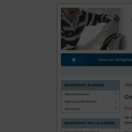
Varen en veilighei
Hom
WATERSPORT ALMANAK
Watersportnieuws
Ge
Watersport Weerbericht
Hoo
Nieuwsbrief
Op d
hiero
WATERSPORT INFO ALGEMEEN