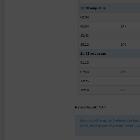
Za 30 augustus
00:34
06:54
147
12:41
19:12
146
Zo 31 augustus
01:13
07:33
130
13:25
19:58
123
Referentievlak: NAP
Springtij valt langs de Nederlandse ku
Maan, doodtij twee dagen na Eerste Kwa