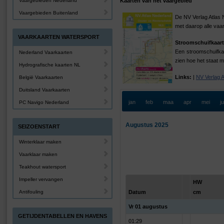
Vaargebieden Nederland
Kaarten van het vaargebied
Vaargebieden Buitenland
De NV Verlag Atlas 
met daarop alle vaa
VAARKAARTEN WATERSPORT
Stroomschuifkaart
Een stroomschuifkaa
Nederland Vaarkaarten
zien hoe het staat m
Hydrografische kaarten NL
Links:
|
NV Verlag 
België Vaarkaarten
Duitsland Vaarkaarten
jan
feb
maa
apr
mei
j
PC Navigo Nederland
Augustus 2025
SEIZOENSTART
Winterklaar maken
Vaarklaar maken
Teakhout watersport
Impeller vervangen
HW
Antifouling
Datum
cm
Vr 01 augustus
GETIJDENTABELLEN EN HAVENS
01:29