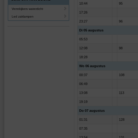
10:44
95
Verrekijkers waterdicht
17:26
Led zaklampen
23:27
96
Di 05 augustus
05:53
12:08
98
18:28
Wo 06 augustus
00:37
108
06:49
13:08
113
19:19
Do 07 augustus
01:31
128
07:35
13:54
131