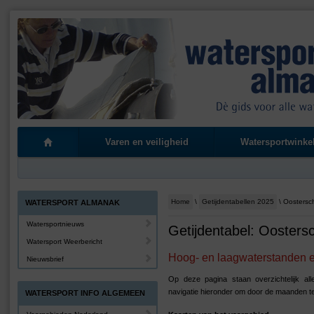
Varen en veiligheid
Watersportwinke
Home
\
Getijdentabellen 2025
\ Oostersc
WATERSPORT ALMANAK
Watersportnieuws
Getijdentabel: Oosters
Watersport Weerbericht
Hoog- en laagwaterstanden en
Nieuwsbrief
Op deze pagina staan overzichtelijk al
navigatie hieronder om door de maanden t
WATERSPORT INFO ALGEMEEN