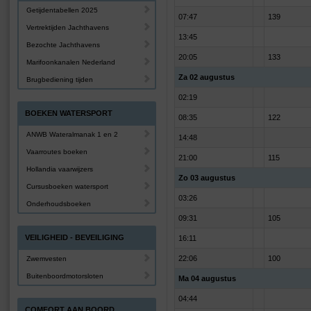
Getijdentabellen 2025
07:47
139
Vertrektijden Jachthavens
13:45
Bezochte Jachthavens
20:05
133
Marifoonkanalen Nederland
Za 02 augustus
Brugbediening tijden
02:19
BOEKEN WATERSPORT
08:35
122
ANWB Wateralmanak 1 en 2
14:48
Vaarroutes boeken
21:00
115
Hollandia vaarwijzers
Zo 03 augustus
Cursusboeken watersport
03:26
Onderhoudsboeken
09:31
105
VEILIGHEID - BEVEILIGING
16:11
22:06
100
Zwemvesten
Buitenboordmotorsloten
Ma 04 augustus
04:44
COMFORT AAN BOORD