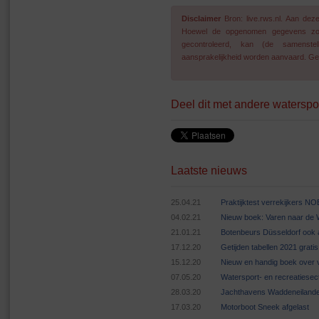
Disclaimer
Bron: live.rws.nl. Aan de
Hoewel de opgenomen gegevens zo go
gecontroleerd, kan (de samenstel
aansprakelijkheid worden aanvaard. Geg
Deel dit met andere waterspo
Laatste nieuws
25.04.21
Praktijktest verrekijkers N
04.02.21
Nieuw boek: Varen naar de
21.01.21
Botenbeurs Düsseldorf ook 
17.12.20
Getijden tabellen 2021 grat
15.12.20
Nieuw en handig boek over v
07.05.20
Watersport- en recreatiese
28.03.20
Jachthavens Waddeneilande
17.03.20
Motorboot Sneek afgelast