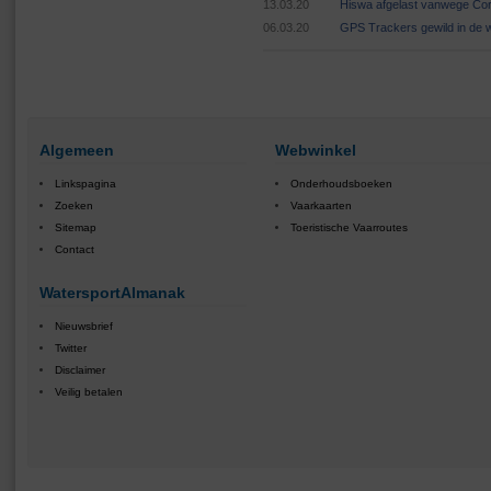
13.03.20
Hiswa afgelast vanwege Cor
06.03.20
GPS Trackers gewild in de 
Algemeen
Webwinkel
Linkspagina
Onderhoudsboeken
Zoeken
Vaarkaarten
Sitemap
Toeristische Vaarroutes
Contact
WatersportAlmanak
Nieuwsbrief
Twitter
Disclaimer
Veilig betalen