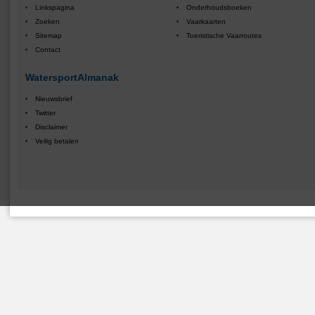
Linkspagina
Onderhoudsboeken
Zoeken
Vaarkaarten
Sitemap
Toeristische Vaarroutes
Contact
WatersportAlmanak
Nieuwsbrief
Twitter
Disclaimer
Veilig betalen