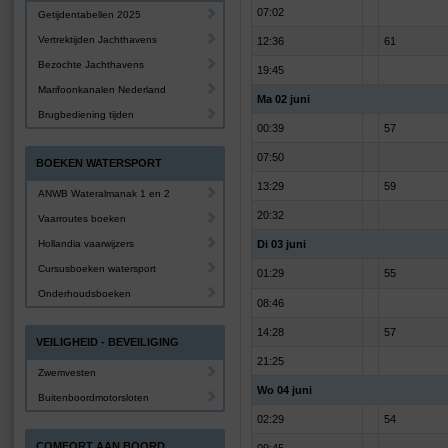
07:02
Getijdentabellen 2025
Vertrektijden Jachthavens
12:36
61
Bezochte Jachthavens
19:45
Marifoonkanalen Nederland
Ma 02 juni
Brugbediening tijden
00:39
57
07:50
BOEKEN WATERSPORT
13:29
59
ANWB Wateralmanak 1 en 2
20:32
Vaarroutes boeken
Hollandia vaarwijzers
Di 03 juni
Cursusboeken watersport
01:29
55
Onderhoudsboeken
08:46
14:28
57
VEILIGHEID - BEVEILIGING
21:25
Zwemvesten
Wo 04 juni
Buitenboordmotorsloten
02:29
54
COMFORT AAN BOORD