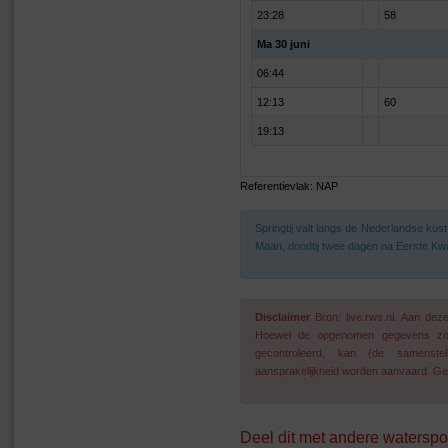
23:28
58
Ma 30 juni
06:44
12:13
60
19:13
Referentievlak: NAP
Springtij valt langs de Nederlandse ku
Maan, doodtij twee dagen na Eerste Kwa
Disclaimer
Bron: live.rws.nl. Aan de
Hoewel de opgenomen gegevens zo go
gecontroleerd, kan (de samenstel
aansprakelijkheid worden aanvaard. Geg
Deel dit met andere waterspo