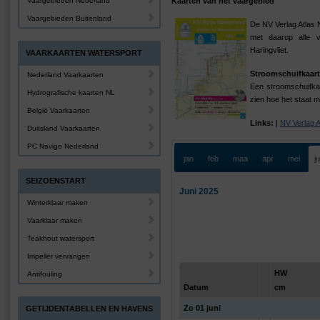
Vaargebieden Nederland
Kaarten van het vaargebied
Vaargebieden Buitenland
De NV Verlag Atlas 
met daarop alle 
Haringvliet.
VAARKAARTEN WATERSPORT
Stroomschuifkaart
Nederland Vaarkaarten
Een stroomschuifkaa
Hydrografische kaarten NL
zien hoe het staat m
België Vaarkaarten
Links:
|
NV Verlag 
Duitsland Vaarkaarten
PC Navigo Nederland
jan
feb
maa
apr
mei
j
SEIZOENSTART
Juni 2025
Winterklaar maken
Vaarklaar maken
Teakhout watersport
Impeller vervangen
HW
Antifouling
Datum
cm
Zo 01 juni
GETIJDENTABELLEN EN HAVENS