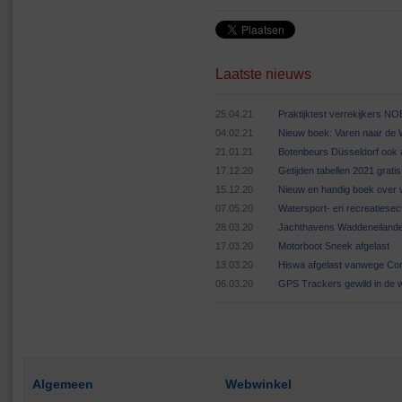
Laatste nieuws
25.04.21
Praktijktest verrekijkers N
04.02.21
Nieuw boek: Varen naar de
21.01.21
Botenbeurs Düsseldorf ook 
17.12.20
Getijden tabellen 2021 grat
15.12.20
Nieuw en handig boek over v
07.05.20
Watersport- en recreatiese
28.03.20
Jachthavens Waddeneilande
17.03.20
Motorboot Sneek afgelast
13.03.20
Hiswa afgelast vanwege Cor
06.03.20
GPS Trackers gewild in de 
Algemeen
Webwinkel