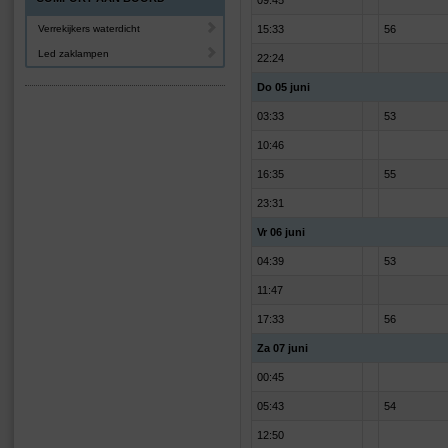
09:45
Verrekijkers waterdicht
15:33
56
Led zaklampen
22:24
Do 05 juni
03:33
53
10:46
16:35
55
23:31
Vr 06 juni
04:39
53
11:47
17:33
56
Za 07 juni
00:45
05:43
54
12:50