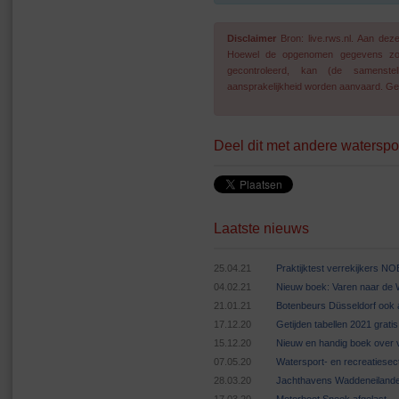
Disclaimer
Bron: live.rws.nl. Aan de
Hoewel de opgenomen gegevens zo go
gecontroleerd, kan (de samenstel
aansprakelijkheid worden aanvaard. Geg
Deel dit met andere waterspo
Laatste nieuws
25.04.21
Praktijktest verrekijkers N
04.02.21
Nieuw boek: Varen naar de
21.01.21
Botenbeurs Düsseldorf ook 
17.12.20
Getijden tabellen 2021 grat
15.12.20
Nieuw en handig boek over v
07.05.20
Watersport- en recreatiese
28.03.20
Jachthavens Waddeneilande