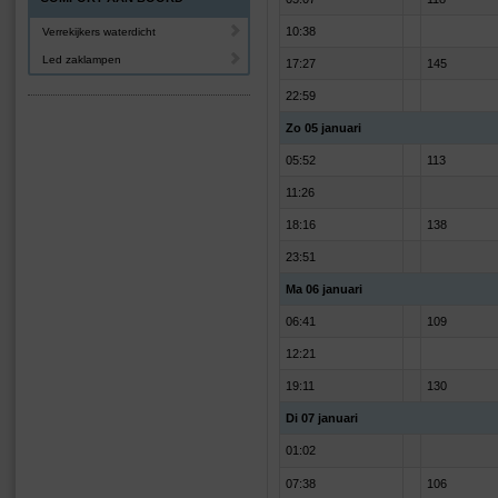
10:38
Verrekijkers waterdicht
Led zaklampen
17:27
145
22:59
Zo 05 januari
05:52
113
11:26
18:16
138
23:51
Ma 06 januari
06:41
109
12:21
19:11
130
Di 07 januari
01:02
07:38
106