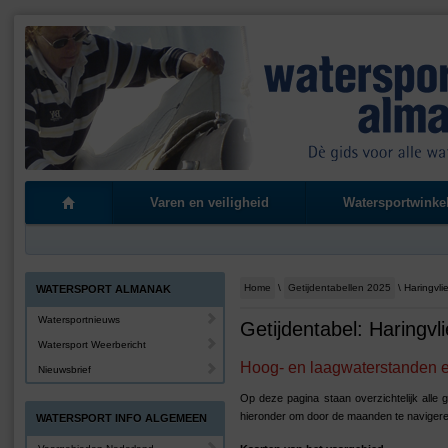
Varen en veiligheid
Watersportwinke
Home
\
Getijdentabellen 2025
\ Haringvli
WATERSPORT ALMANAK
Watersportnieuws
Getijdentabel: Haringvl
Watersport Weerbericht
Hoog- en laagwaterstanden en
Nieuwsbrief
Op deze pagina staan overzichtelijk alle 
hieronder om door de maanden te navigere
WATERSPORT INFO ALGEMEEN