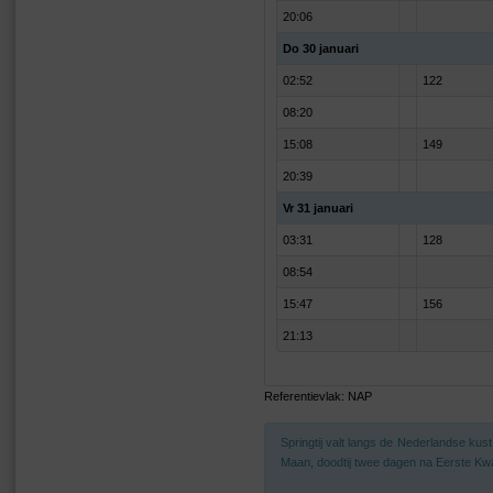
20:06
Do 30 januari
02:52
122
08:20
15:08
149
20:39
Vr 31 januari
03:31
128
08:54
15:47
156
21:13
Referentievlak: NAP
Springtij valt langs de Nederlandse ku
Maan, doodtij twee dagen na Eerste Kwa