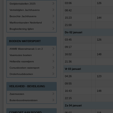
03:06
126
Getijdentabellen 2025
Vertrektijden Jachthavens
08:42
Bezochte Jachthavens
15:23
144
Marifoonkanalen Nederland
21:00
Brugbediening tijden
Do 02 januari
03:45
126
BOEKEN WATERSPORT
09:17
ANWB Wateralmanak 1 en 2
16:02
148
Vaarroutes boeken
Hollandia vaarwijzers
21:36
Cursusboeken watersport
Vr 03 januari
Onderhoudsboeken
04:26
123
09:55
VEILIGHEID - BEVEILIGING
16:43
148
Zwemvesten
22:15
Buitenboordmotorsloten
Za 04 januari
COMFORT AAN BOORD
05:07
118