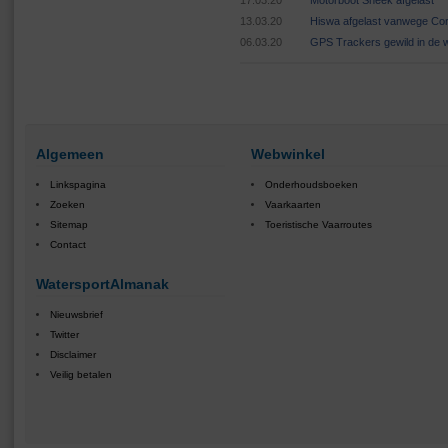
17.03.20
Motorboot Sneek afgelast
13.03.20
Hiswa afgelast vanwege Cor
06.03.20
GPS Trackers gewild in de 
Algemeen
Webwinkel
Linkspagina
Onderhoudsboeken
Zoeken
Vaarkaarten
Sitemap
Toeristische Vaarroutes
Contact
WatersportAlmanak
Nieuwsbrief
Twitter
Disclaimer
Veilig betalen