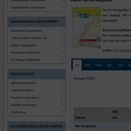
Vaargebieden Nederland
Kaarten van het vaargebied
Vaargebieden Buitenland
De NV Verlag Atlas 
met daarop alle 
Haringvliet.
VAARKAARTEN WATERSPORT
Stroomschuifkaart
Nederland Vaarkaarten
Een stroomschuifkaa
Hydrografische kaarten NL
zien hoe het staat m
België Vaarkaarten
Links:
|
NV Verlag 
Duitsland Vaarkaarten
PC Navigo Nederland
jan
feb
maa
apr
mei
j
SEIZOENSTART
Januari 2025
Winterklaar maken
Vaarklaar maken
Teakhout watersport
Impeller vervangen
HW
Antifouling
Datum
cm
Wo 01 januari
GETIJDENTABELLEN EN HAVENS