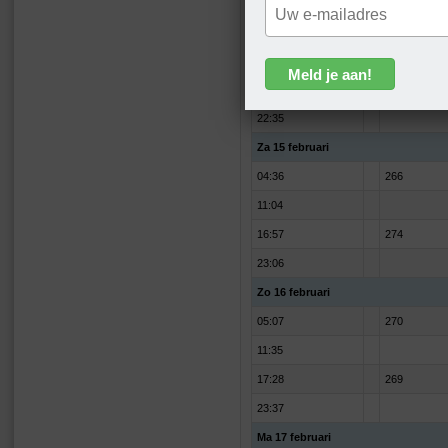
Vr 14 februari
04:07
261
10:31
16:27
277
22:35
Za 15 februari
04:36
266
11:04
16:57
274
23:06
Zo 16 februari
05:07
270
11:35
17:28
269
23:37
Ma 17 februari