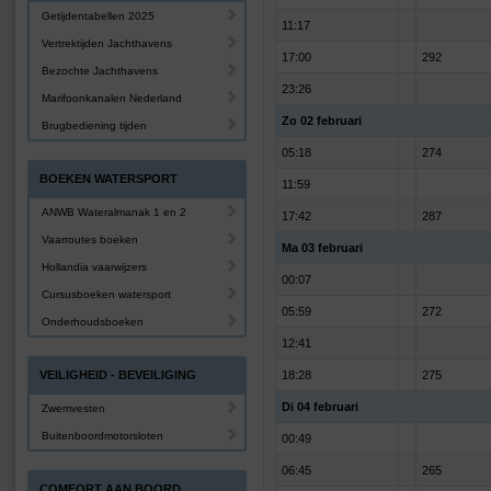
Getijdentabellen 2025
11:17
Vertrektijden Jachthavens
17:00
292
Bezochte Jachthavens
23:26
Marifoonkanalen Nederland
Zo 02 februari
Brugbediening tijden
05:18
274
BOEKEN WATERSPORT
11:59
ANWB Wateralmanak 1 en 2
17:42
287
Vaarroutes boeken
Ma 03 februari
Hollandia vaarwijzers
00:07
Cursusboeken watersport
05:59
272
Onderhoudsboeken
12:41
VEILIGHEID - BEVEILIGING
18:28
275
Di 04 februari
Zwemvesten
Buitenboordmotorsloten
00:49
06:45
265
COMFORT AAN BOORD