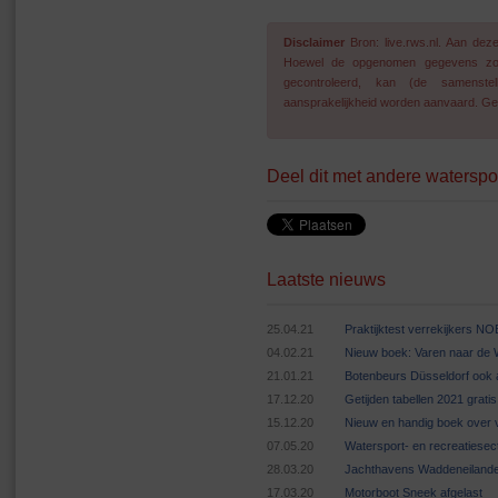
Disclaimer
Bron: live.rws.nl. Aan de
Hoewel de opgenomen gegevens zo go
gecontroleerd, kan (de samenstel
aansprakelijkheid worden aanvaard. Geg
Deel dit met andere waterspo
Laatste nieuws
25.04.21
Praktijktest verrekijkers N
04.02.21
Nieuw boek: Varen naar de
21.01.21
Botenbeurs Düsseldorf ook 
17.12.20
Getijden tabellen 2021 grat
15.12.20
Nieuw en handig boek over v
07.05.20
Watersport- en recreatiese
28.03.20
Jachthavens Waddeneilande
17.03.20
Motorboot Sneek afgelast