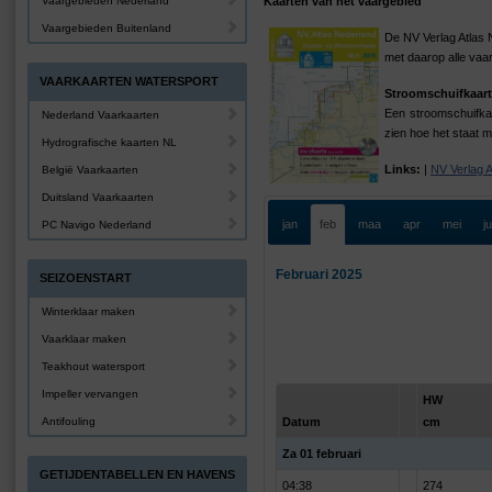
Vaargebieden Nederland
Kaarten van het vaargebied
Vaargebieden Buitenland
De NV Verlag Atlas 
met daarop alle vaa
VAARKAARTEN WATERSPORT
Stroomschuifkaart
Een stroomschuifkaa
Nederland Vaarkaarten
zien hoe het staat m
Hydrografische kaarten NL
Links:
|
NV Verlag 
België Vaarkaarten
Duitsland Vaarkaarten
jan
feb
maa
apr
mei
j
PC Navigo Nederland
Februari 2025
SEIZOENSTART
Winterklaar maken
Vaarklaar maken
Teakhout watersport
Impeller vervangen
HW
Antifouling
Datum
cm
Za 01 februari
GETIJDENTABELLEN EN HAVENS
04:38
274