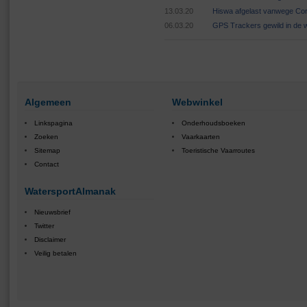
13.03.20
Hiswa afgelast vanwege Cor
06.03.20
GPS Trackers gewild in de 
Algemeen
Webwinkel
Linkspagina
Onderhoudsboeken
Zoeken
Vaarkaarten
Sitemap
Toeristische Vaarroutes
Contact
WatersportAlmanak
Nieuwsbrief
Twitter
Disclaimer
Veilig betalen