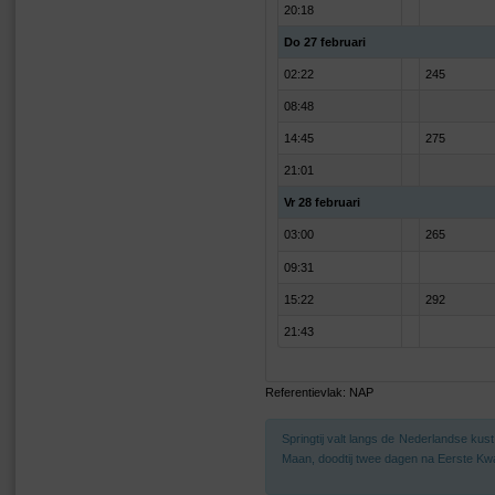
20:18
Do 27 februari
02:22
245
08:48
14:45
275
21:01
Vr 28 februari
03:00
265
09:31
15:22
292
21:43
Referentievlak: NAP
Springtij valt langs de Nederlandse ku
Maan, doodtij twee dagen na Eerste Kwa