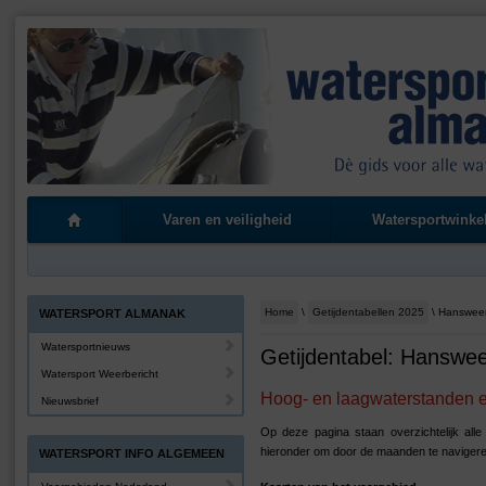
Varen en veiligheid
Watersportwinke
Home
\
Getijdentabellen 2025
\ Hansweer
WATERSPORT ALMANAK
Watersportnieuws
Getijdentabel: Hanswee
Watersport Weerbericht
Hoog- en laagwaterstanden en
Nieuwsbrief
Op deze pagina staan overzichtelijk all
hieronder om door de maanden te navigere
WATERSPORT INFO ALGEMEEN