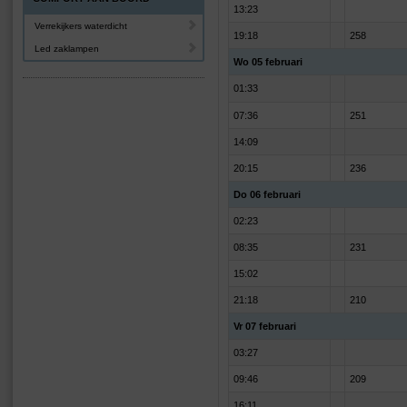
13:23
Verrekijkers waterdicht
19:18
258
Led zaklampen
Wo 05 februari
01:33
07:36
251
14:09
20:15
236
Do 06 februari
02:23
08:35
231
15:02
21:18
210
Vr 07 februari
03:27
09:46
209
16:11