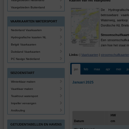
Vaargebieden Nederland
Kaarten van het vaargebied
Vaargebieden Buitenland
De Hydrografis
betrouwbare vaar
Waterweg, aanloop 
VAARKAARTEN WATERSPORT
Dordtsche Kil, Brie
Nederland Vaarkaarten
Stroomschuifkaart
Hydrografische kaarten NL
Een stroomschuifkaa
België Vaarkaarten
zien hoe het staat m
Duitsland Vaarkaarten
Links:
|
Vaarkaarten
|
stroomschuifkaarte
PC Navigo Nederland
jan
feb
maa
apr
mei
j
SEIZOENSTART
Winterklaar maken
Januari 2025
Vaarklaar maken
Teakhout watersport
Impeller vervangen
Antifouling
HW
Datum
cm
GETIJDENTABELLEN EN HAVENS