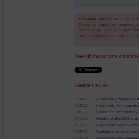
Disclaimer
Bron: live.rws.nl. Aan de
Hoewel de opgenomen gegevens zo go
gecontroleerd, kan (de samenstel
aansprakelijkheid worden aanvaard. Geg
Deel dit met andere waterspo
Laatste nieuws
25.04.21
Praktijktest verrekijkers N
04.02.21
Nieuw boek: Varen naar de
21.01.21
Botenbeurs Düsseldorf ook 
17.12.20
Getijden tabellen 2021 grat
15.12.20
Nieuw en handig boek over v
07.05.20
Watersport- en recreatiese
28.03.20
Jachthavens Waddeneilande