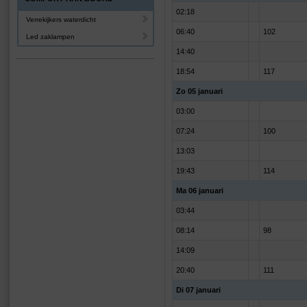
02:18
Verrekijkers waterdicht
06:40
102
Led zaklampen
14:40
18:54
117
Zo 05 januari
03:00
07:24
100
13:03
19:43
114
Ma 06 januari
03:44
08:14
98
14:09
20:40
111
Di 07 januari