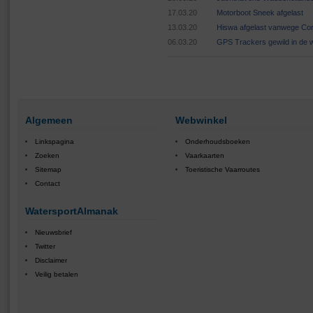
17.03.20
Motorboot Sneek afgelast
13.03.20
Hiswa afgelast vanwege Cor
06.03.20
GPS Trackers gewild in de 
Algemeen
Webwinkel
Linkspagina
Onderhoudsboeken
Zoeken
Vaarkaarten
Sitemap
Toeristische Vaarroutes
Contact
WatersportAlmanak
Nieuwsbrief
Twitter
Disclaimer
Veilig betalen