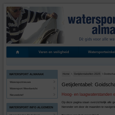
Varen en veiligheid
Watersportwinke
Home
\
Getijdentabellen 2025
\ Goidscha
WATERSPORT ALMANAK
Watersportnieuws
Getijdentabel: Goidsch
Watersport Weerbericht
Hoog- en laagwaterstanden en
Nieuwsbrief
Op deze pagina staan overzichtelijk alle 
hieronder om door de maanden te navigere
WATERSPORT INFO ALGEMEEN