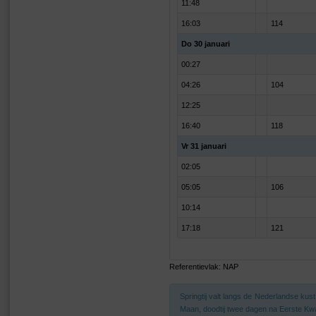
11:48
16:03
114
Do 30 januari
00:27
04:26
104
12:25
16:40
118
Vr 31 januari
02:05
05:05
106
10:14
17:18
121
Referentievlak: NAP
Springtij valt langs de Nederlandse ku
Maan, doodtij twee dagen na Eerste Kwa