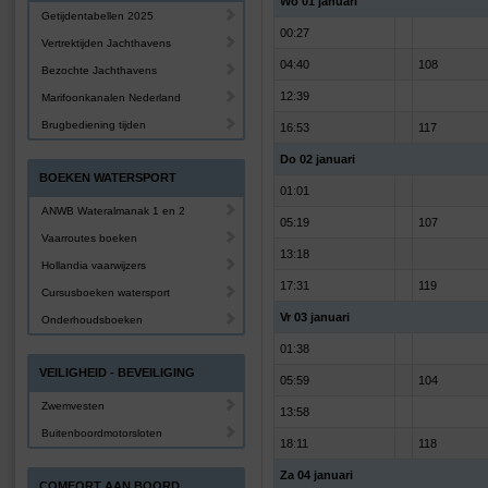
Wo 01 januari
Getijdentabellen 2025
00:27
Vertrektijden Jachthavens
04:40
108
Bezochte Jachthavens
12:39
Marifoonkanalen Nederland
Brugbediening tijden
16:53
117
Do 02 januari
BOEKEN WATERSPORT
01:01
ANWB Wateralmanak 1 en 2
05:19
107
Vaarroutes boeken
13:18
Hollandia vaarwijzers
17:31
119
Cursusboeken watersport
Vr 03 januari
Onderhoudsboeken
01:38
VEILIGHEID - BEVEILIGING
05:59
104
Zwemvesten
13:58
Buitenboordmotorsloten
18:11
118
Za 04 januari
COMFORT AAN BOORD