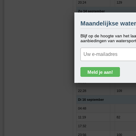
20:24
129
Zo 14 september
02:25
Maandelijkse water
08:57
115
Blijf op de hoogte van het l
14:39
aanbiedingen van waterspor
21:18
121
Ma 15 september
03:39
09:58
98
16:03
22:28
109
Di 16 september
04:48
11:19
82
17:32
23:56
100