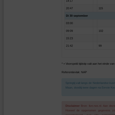
14:17
20:47
115
Di 30 september
03:00
09:09
102
15:23
21:42
99
* = Voorspeld tijdstip valt aan het einde v
Referentievlak: NAP
Springtij valt langs de Nederlandse ku
Maan, doodtij twee dagen na Eerste Kwa
Disclaimer
Bron: live.rws.nl. Aan de
Hoewel de opgenomen gegevens zo go