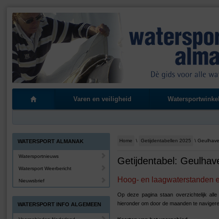
Varen en veiligheid
Watersportwinke
Home
\
Getijdentabellen 2025
\ Geulhav
WATERSPORT ALMANAK
Watersportnieuws
Getijdentabel: Geulhav
Watersport Weerbericht
Hoog- en laagwaterstanden en
Nieuwsbrief
Op deze pagina staan overzichtelijk all
hieronder om door de maanden te navigere
WATERSPORT INFO ALGEMEEN