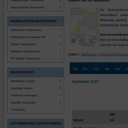
Vaargebieden Nederland
Kaarten van het vaargebied
Vaargebieden Buitenland
De Hydrografis
betrouwbare vaar
Waterweg, aanloop 
VAARKAARTEN WATERSPORT
Dordtsche Kil, Brie
Nederland Vaarkaarten
Stroomschuifkaart
Hydrografische kaarten NL
Een stroomschuifkaa
België Vaarkaarten
zien hoe het staat m
Duitsland Vaarkaarten
Links:
|
Vaarkaarten
|
stroomschuifkaarte
PC Navigo Nederland
jan
feb
maa
apr
mei
j
SEIZOENSTART
Winterklaar maken
September 2025
Vaarklaar maken
Teakhout watersport
Impeller vervangen
Antifouling
HW
Datum
cm
GETIJDENTABELLEN EN HAVENS