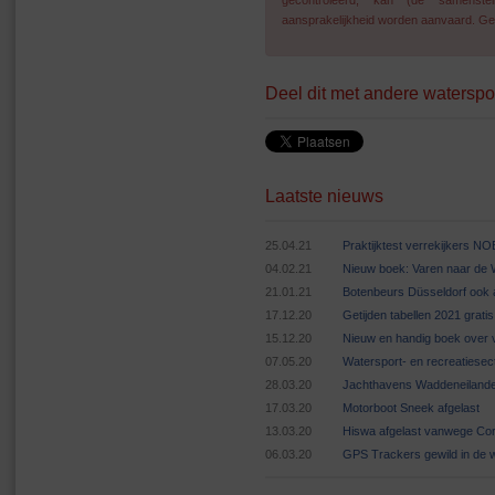
gecontroleerd, kan (de samenstel
aansprakelijkheid worden aanvaard. Geg
Deel dit met andere waterspo
Laatste nieuws
25.04.21
Praktijktest verrekijkers N
04.02.21
Nieuw boek: Varen naar de
21.01.21
Botenbeurs Düsseldorf ook 
17.12.20
Getijden tabellen 2021 grat
15.12.20
Nieuw en handig boek over v
07.05.20
Watersport- en recreatiese
28.03.20
Jachthavens Waddeneilande
17.03.20
Motorboot Sneek afgelast
13.03.20
Hiswa afgelast vanwege Cor
06.03.20
GPS Trackers gewild in de 