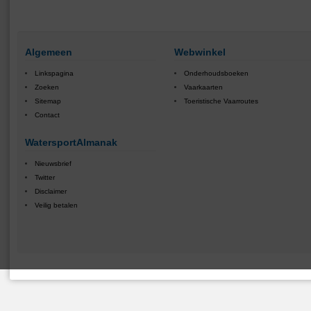
Algemeen
Webwinkel
Linkspagina
Onderhoudsboeken
Zoeken
Vaarkaarten
Sitemap
Toeristische Vaarroutes
Contact
WatersportAlmanak
Nieuwsbrief
Twitter
Disclaimer
Veilig betalen