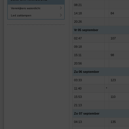
08:21
Verrekijkers waterdicht
14:18
84
Led zaklampen
20:26
Vr 05 september
02:47
107
09:18
15:11
98
20:56
Za 06 september
03:33
123
11:40
*
15:53
110
21:13
Zo 07 september
04:13
135