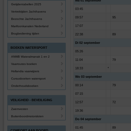
Ma 01 september
Getijdentabellen 2025
03:45
Vertrektijden Jachthavens
09:57
95
Bezochte Jachthavens
17:07
Marifoonkanalen Nederland
Brugbediening tijden
22:38
89
Di 02 september
BOEKEN WATERSPORT
05:26
ANWB Wateralmanak 1 en 2
11:04
79
Vaarroutes boeken
18:33
*
Hollandia vaarwijzers
Wo 03 september
Cursusboeken watersport
00:14
79
Onderhoudsboeken
07:15
VEILIGHEID - BEVEILIGING
12:57
72
Zwemvesten
19:36
Buitenboordmotorsloten
Do 04 september
01:45
89
COMFORT AAN BOORD