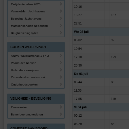
Getijdentabellen 2025
10:16
Vertrektijden Jachthavens
16:27
137
Bezochte Jachthavens
22:51
Marifoonkanalen Nederland
Wo 02 juli
Brugbediening tijden
05:02
92
BOEKEN WATERSPORT
10:54
ANWB Wateralmanak 1 en 2
17:10
129
Vaarroutes boeken
23:30
Hollandia vaarwijzers
Do 03 juli
Cursusboeken watersport
05:44
88
Onderhoudsboeken
11:35
VEILIGHEID - BEVEILIGING
17:55
119
Vr 04 juli
Zwemvesten
Buitenboordmotorsloten
00:12
06:29
85
COMFORT AAN BOORD