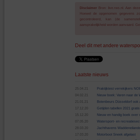
Disclaimer
Bron: live.rws.nl. Aan de
Hoewel de opgenomen gegevens zo go
gecontroleerd, kan (de samenstel
aansprakelijkheid worden aanvaard. Geg
Deel dit met andere waterspo
Laatste nieuws
25.04.21
Praktijktest verrekijkers N
04.02.21
Nieuw boek: Varen naar de
21.01.21
Botenbeurs Düsseldorf ook 
17.12.20
Getijden tabellen 2021 grat
15.12.20
Nieuw en handig boek over v
07.05.20
Watersport- en recreatiese
28.03.20
Jachthavens Waddeneilande
17.03.20
Motorboot Sneek afgelast