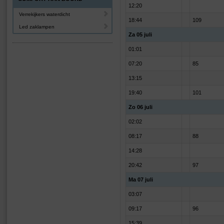
12:20
Verrekijkers waterdicht
18:44
109
Led zaklampen
Za 05 juli
01:01
07:20
85
13:15
19:40
101
Zo 06 juli
02:02
08:17
88
14:28
20:42
97
Ma 07 juli
03:07
09:17
96
15:39