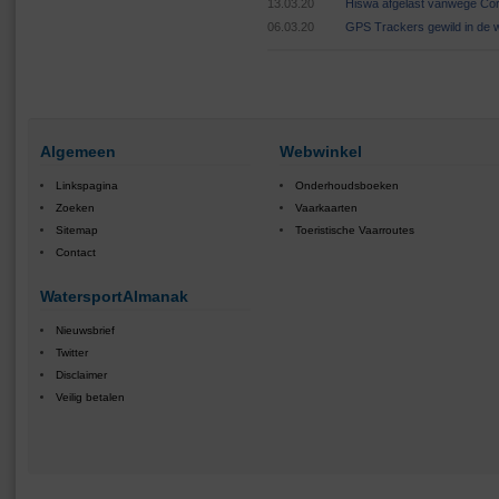
13.03.20
Hiswa afgelast vanwege Cor
06.03.20
GPS Trackers gewild in de 
Algemeen
Webwinkel
Linkspagina
Onderhoudsboeken
Zoeken
Vaarkaarten
Sitemap
Toeristische Vaarroutes
Contact
WatersportAlmanak
Nieuwsbrief
Twitter
Disclaimer
Veilig betalen