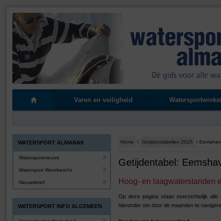
Varen en veiligheid
Watersportwinke
Home
\
Getijdentabellen 2025
\ Eemshav
WATERSPORT ALMANAK
Watersportnieuws
Getijdentabel: Eemsha
Watersport Weerbericht
Hoog- en laagwaterstanden en
Nieuwsbrief
Op deze pagina staan overzichtelijk all
hieronder om door de maanden te navigere
WATERSPORT INFO ALGEMEEN