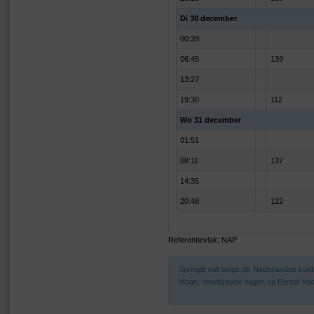
Di 30 december
00:39
06:45
139
13:27
19:30
112
Wo 31 december
01:51
08:11
137
14:35
20:48
122
Referentievlak: NAP
Springtij valt langs de Nederlandse ku
Maan, doodtij twee dagen na Eerste Kwa