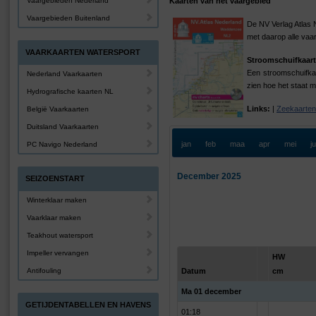
Vaargebieden Nederland
Kaarten van het vaargebied
Vaargebieden Buitenland
De NV Verlag Atlas 
met daarop alle va
VAARKAARTEN WATERSPORT
Stroomschuifkaart
Een stroomschuifkaa
Nederland Vaarkaarten
zien hoe het staat m
Hydrografische kaarten NL
Links:
|
Zeekaarten
België Vaarkaarten
Duitsland Vaarkaarten
jan
feb
maa
apr
mei
j
PC Navigo Nederland
December 2025
SEIZOENSTART
Winterklaar maken
Vaarklaar maken
Teakhout watersport
Impeller vervangen
HW
Antifouling
Datum
cm
Ma 01 december
GETIJDENTABELLEN EN HAVENS
01:18