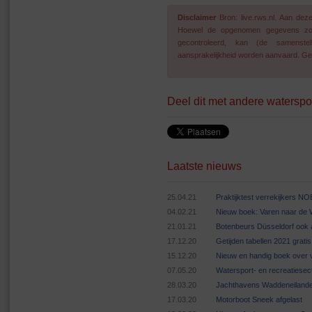
Disclaimer
Bron: live.rws.nl. Aan de
Hoewel de opgenomen gegevens zo go
gecontroleerd, kan (de samenstel
aansprakelijkheid worden aanvaard. Geg
Deel dit met andere waterspo
Laatste nieuws
25.04.21
Praktijktest verrekijkers N
04.02.21
Nieuw boek: Varen naar de
21.01.21
Botenbeurs Düsseldorf ook 
17.12.20
Getijden tabellen 2021 grat
15.12.20
Nieuw en handig boek over v
07.05.20
Watersport- en recreatiese
28.03.20
Jachthavens Waddeneilande
17.03.20
Motorboot Sneek afgelast