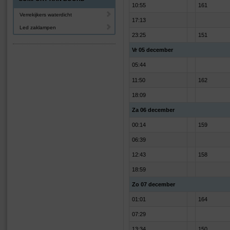
10:55
161
Verrekijkers waterdicht
17:13
Led zaklampen
23:25
151
Vr 05 december
05:44
11:50
162
18:09
Za 06 december
00:14
159
06:39
12:43
158
18:59
Zo 07 december
01:01
164
07:29
13:34
150