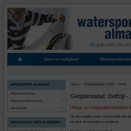
Varen en veiligheid
Watersportwinke
Home
\
Getijdentabellen 2025
\ Delfzijl
WATERSPORT ALMANAK
Watersportnieuws
Getijdentabel: Delfzijl -
Watersport Weerbericht
Hoog- en laagwaterstanden en
Nieuwsbrief
Op deze pagina staan overzichtelijk alle ge
om door de maanden te navigeren.
WATERSPORT INFO ALGEMEEN