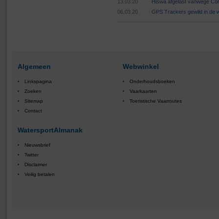
13.03.20
Hiswa afgelast vanwege Cor
06.03.20
GPS Trackers gewild in de 
Algemeen
Webwinkel
Linkspagina
Onderhoudsboeken
Zoeken
Vaarkaarten
Sitemap
Toeristische Vaarroutes
Contact
WatersportAlmanak
Nieuwsbrief
Twitter
Disclaimer
Veilig betalen