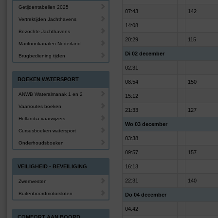
Getijdentabellen 2025
07:43
142
Vertrektijden Jachthavens
14:08
Bezochte Jachthavens
20:29
115
Marifoonkanalen Nederland
Di 02 december
Brugbediening tijden
02:31
BOEKEN WATERSPORT
08:54
150
ANWB Wateralmanak 1 en 2
15:12
Vaarroutes boeken
21:33
127
Hollandia vaarwijzers
Wo 03 december
Cursusboeken watersport
03:38
Onderhoudsboeken
09:57
157
VEILIGHEID - BEVEILIGING
16:13
22:31
140
Zwemvesten
Buitenboordmotorsloten
Do 04 december
04:42
COMFORT AAN BOORD