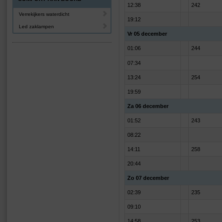
12:38
242
Verrekijkers waterdicht
19:12
Led zaklampen
Vr 05 december
01:06
244
07:34
13:24
254
19:59
Za 06 december
01:52
243
08:22
14:11
258
20:44
Zo 07 december
02:39
235
09:10
14:58
253