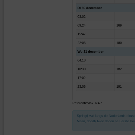
Di 30 december
03:02
09:24
169
15:47
22:03
180
Wo 31 december
04:18
10:30
182
17:02
23:06
191
Referentievlak: NAP
Springtij valt langs de Nederlandse ku
Maan, doodtij twee dagen na Eerste Kwa