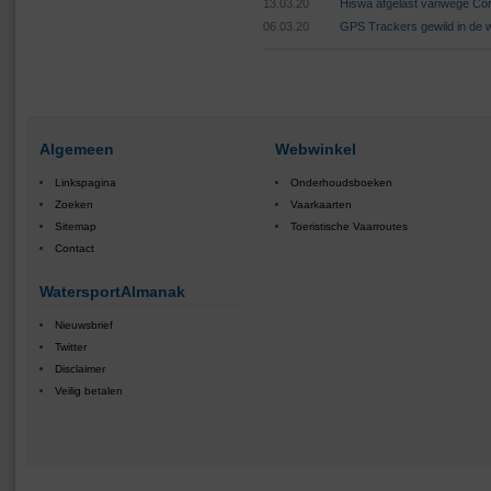
13.03.20
Hiswa afgelast vanwege Cor
06.03.20
GPS Trackers gewild in de 
Algemeen
Webwinkel
Linkspagina
Onderhoudsboeken
Zoeken
Vaarkaarten
Sitemap
Toeristische Vaarroutes
Contact
WatersportAlmanak
Nieuwsbrief
Twitter
Disclaimer
Veilig betalen