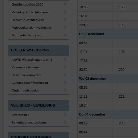
Getijdentabellen 2025
10:05
166
Vertrektijden Jachthavens
16:31
Bezochte Jachthavens
22:40
196
Marifoonkanalen Nederland
Di 02 december
Brugbediening tijden
04:54
BOEKEN WATERSPORT
11:01
195
ANWB Wateralmanak 1 en 2
17:31
Vaarroutes boeken
23:32
220
Hollandia vaarwijzers
Wo 03 december
Cursusboeken watersport
05:52
Onderhoudsboeken
11:51
221
VEILIGHEID - BEVEILIGING
18:24
Do 04 december
Zwemvesten
Buitenboordmotorsloten
00:19
236
06:44
COMFORT AAN BOORD