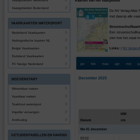
Vaargebieden Nederland
Kaarten van het vaargebied
Vaargebieden Buitenland
De NV Verlag Atlas 
met daarop alle vaa
VAARKAARTEN WATERSPORT
Stroomschuifkaart
Een stroomschuifkaa
Nederland Vaarkaarten
zien hoe het staat m
Hydrografische kaarten NL
Links:
|
NV Verlag 
België Vaarkaarten
Duitsland Vaarkaarten
jan
feb
maa
apr
mei
j
PC Navigo Nederland
December 2025
SEIZOENSTART
Winterklaar maken
Vaarklaar maken
Teakhout watersport
Impeller vervangen
HW
Antifouling
Datum
cm
Ma 01 december
GETIJDENTABELLEN EN HAVENS
03:52