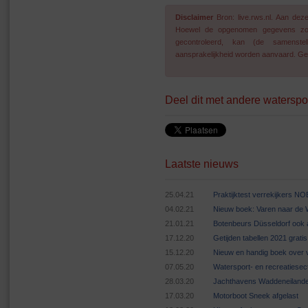
Disclaimer
Bron: live.rws.nl. Aan de
Hoewel de opgenomen gegevens zo go
gecontroleerd, kan (de samenstel
aansprakelijkheid worden aanvaard. Geg
Deel dit met andere waterspo
Laatste nieuws
25.04.21
Praktijktest verrekijkers N
04.02.21
Nieuw boek: Varen naar de
21.01.21
Botenbeurs Düsseldorf ook 
17.12.20
Getijden tabellen 2021 grat
15.12.20
Nieuw en handig boek over v
07.05.20
Watersport- en recreatiese
28.03.20
Jachthavens Waddeneilande
17.03.20
Motorboot Sneek afgelast