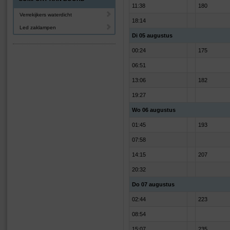
11:38
180
Verrekijkers waterdicht
18:14
Led zaklampen
Di 05 augustus
00:24
175
06:51
13:06
182
19:27
Wo 06 augustus
01:45
193
07:58
14:15
207
20:32
Do 07 augustus
02:44
223
08:54
15:07
235