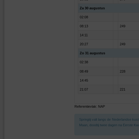
Za 30 augustus
02:08
08:13
249
14:11
20:27
249
Zo 31 augustus
02:38
08:49
228
14:45
21:07
221
Referentievlak: NAP
Springtij valt langs de Nederlandse ku
Maan, doodtij twee dagen na Eerste Kwa