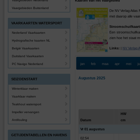
Vaargebieden Nederland
Kaarten van het vaargebied
Vaargebieden Buitenland
De NV Verlag Atlas 
met daarop alle vaa
VAARKAARTEN WATERSPORT
Stroomschuifkaart
Een stroomschuifkaa
Nederland Vaarkaarten
zien hoe het staat m
Hydrografische kaarten NL
Links:
|
NV Verlag 
België Vaarkaarten
Duitsland Vaarkaarten
jan
feb
maa
apr
mei
j
PC Navigo Nederland
Augustus 2025
SEIZOENSTART
Winterklaar maken
Vaarklaar maken
Teakhout watersport
Impeller vervangen
HW
Antifouling
Datum
cm
Vr 01 augustus
GETIJDENTABELLEN EN HAVENS
02:54