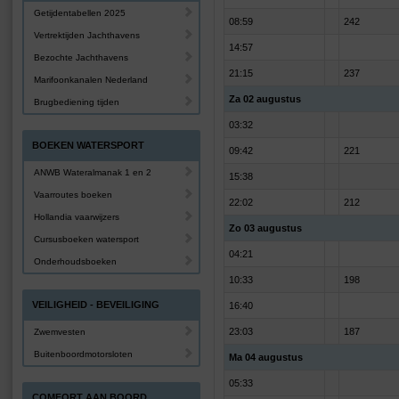
Getijdentabellen 2025
08:59
242
Vertrektijden Jachthavens
14:57
Bezochte Jachthavens
21:15
237
Marifoonkanalen Nederland
Za 02 augustus
Brugbediening tijden
03:32
BOEKEN WATERSPORT
09:42
221
ANWB Wateralmanak 1 en 2
15:38
Vaarroutes boeken
22:02
212
Hollandia vaarwijzers
Zo 03 augustus
Cursusboeken watersport
04:21
Onderhoudsboeken
10:33
198
VEILIGHEID - BEVEILIGING
16:40
23:03
187
Zwemvesten
Buitenboordmotorsloten
Ma 04 augustus
05:33
COMFORT AAN BOORD