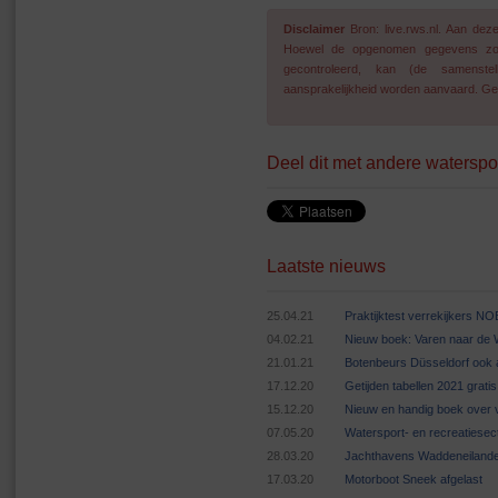
Disclaimer
Bron: live.rws.nl. Aan de
Hoewel de opgenomen gegevens zo go
gecontroleerd, kan (de samenstel
aansprakelijkheid worden aanvaard. Geg
Deel dit met andere waterspo
Laatste nieuws
25.04.21
Praktijktest verrekijkers N
04.02.21
Nieuw boek: Varen naar de
21.01.21
Botenbeurs Düsseldorf ook 
17.12.20
Getijden tabellen 2021 grat
15.12.20
Nieuw en handig boek over v
07.05.20
Watersport- en recreatiese
28.03.20
Jachthavens Waddeneilande
17.03.20
Motorboot Sneek afgelast