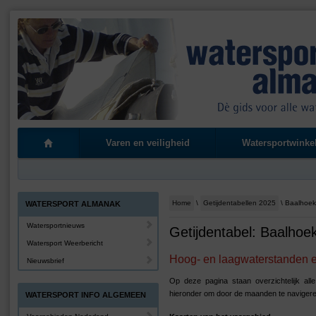
Varen en veiligheid
Watersportwinke
Home
\
Getijdentabellen 2025
\ Baalhoek
WATERSPORT ALMANAK
Watersportnieuws
Getijdentabel: Baalhoe
Watersport Weerbericht
Hoog- en laagwaterstanden en
Nieuwsbrief
Op deze pagina staan overzichtelijk all
hieronder om door de maanden te navigere
WATERSPORT INFO ALGEMEEN