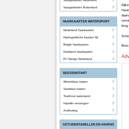
Vaargebieden Nederland
Rijk
Vaargebieden Buitenland
Hari
daarv
vern
VAARKAARTEN WATERSPORT
brug 
Nederland Vaarkaarten
Sche
Hydrografische kaarten NL
België Vaarkaarten
Bron
Duitsland Vaarkaarten
Adv
PC Navigo Nederland
SEIZOENSTART
Winterklaar maken
Vaarklaar maken
Teakhout watersport
Impeller vervangen
Antifouling
GETIJDENTABELLEN EN HAVENS