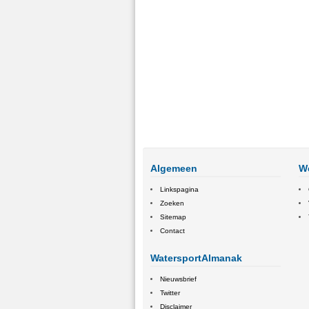
Algemeen
W
Linkspagina
Zoeken
Sitemap
Contact
WatersportAlmanak
Nieuwsbrief
Twitter
Disclaimer