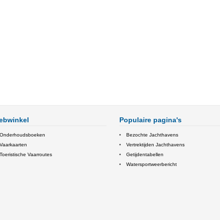
ebwinkel
Populaire pagina's
Onderhoudsboeken
Bezochte Jachthavens
Vaarkaarten
Vertrektijden Jachthavens
Toeristische Vaarroutes
Getijdentabellen
Watersportweerbericht