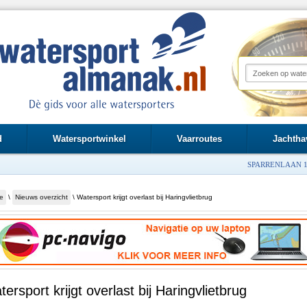
d
Watersportwinkel
Vaarroutes
Jachtha
SPARRENLAAN 1
e
\
Nieuws overzicht
\ Watersport krijgt overlast bij Haringvlietbrug
ersport krijgt overlast bij Haringvlietbrug