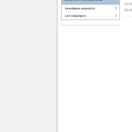
13.0
Verrekijkers waterdicht
06.0
Led zaklampen