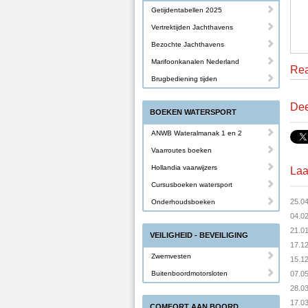
Getijdentabellen 2025
Vertrektijden Jachthavens
Bezochte Jachthavens
Marifoonkanalen Nederland
Rea
Brugbediening tijden
Dee
BOEKEN WATERSPORT
ANWB Wateralmanak 1 en 2
Vaarroutes boeken
Hollandia vaarwijzers
Laa
Cursusboeken watersport
25.0
Onderhoudsboeken
04.0
21.0
VEILIGHEID - BEVEILIGING
17.1
Zwemvesten
15.1
Buitenboordmotorsloten
07.0
28.0
17.0
COMFORT AAN BOORD