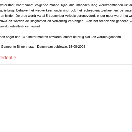
swaterstaat voert vanaf volgende maand bijna drie maanden lang werkzaamheden uit a
ngvlietbrug. Behalve het wegverkeer ondervindt ook het scheepvaartverkeer en de wate
an hinder. De brug wordt vanaf 5 september volledig gerenoveerd; onder meer wordt het 
ieuwd en worden de slagbomen en verlichting vervangen. Ook het technische gedeelte 
wordt gedeeltelijk vernieuwd.
pen hoger dan 13,5 meter moeten omvaren, omdat de brug niet kan worden geopend.
: Gemeente Binnenmaas | Datum van publicatie: 15-08-2008
ertentie