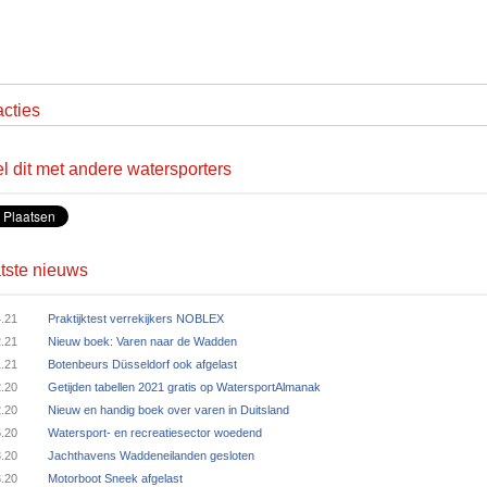
cties
l dit met andere watersporters
tste nieuws
4.21
Praktijktest verrekijkers NOBLEX
2.21
Nieuw boek: Varen naar de Wadden
1.21
Botenbeurs Düsseldorf ook afgelast
2.20
Getijden tabellen 2021 gratis op WatersportAlmanak
2.20
Nieuw en handig boek over varen in Duitsland
5.20
Watersport- en recreatiesector woedend
3.20
Jachthavens Waddeneilanden gesloten
3.20
Motorboot Sneek afgelast