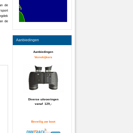
an de
rsport
wegdek
van de
Aanbiedingen
Aanbiedingen
Verrekijkers
Diverse uitvoeringen
vanaf 129,-
Beveilig uw boot