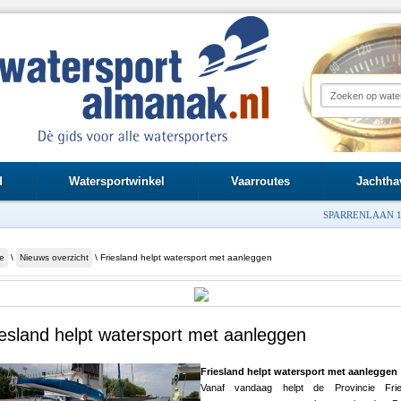
d
Watersportwinkel
Vaarroutes
Jachtha
SPARRENLAAN 1
e
\
Nieuws overzicht
\ Friesland helpt watersport met aanleggen
iesland helpt watersport met aanleggen
Friesland helpt watersport met aanleggen
Vanaf vandaag helpt de Provincie Frie