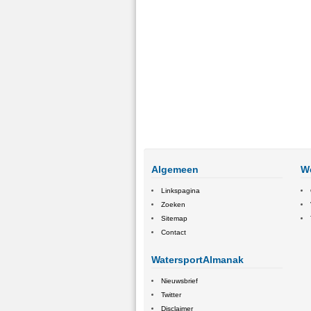
Algemeen
W
Linkspagina
Zoeken
Sitemap
Contact
WatersportAlmanak
Nieuwsbrief
Twitter
Disclaimer