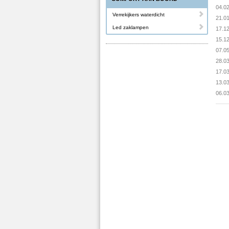
04.0
Verrekijkers waterdicht
21.0
Led zaklampen
17.1
15.1
07.0
28.0
17.0
13.0
06.0