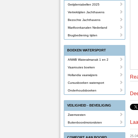
Getijdentabellen 2025
Vertrektijden Jachthavens
Bezochte Jachthavens
Marifoonkanalen Nederland
Brugbediening tijden
BOEKEN WATERSPORT
ANWB Wateralmanak 1 en 2
Vaarroutes boeken
Hollandia vaarwijzers
Rea
Cursusboeken watersport
Onderhoudsboeken
Dee
VEILIGHEID - BEVEILIGING
Zwemvesten
Laa
Buitenboordmotorsloten
25.0
COMFORT AAN BOORD