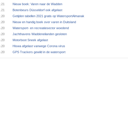
2.21
Nieuw boek: Varen naar de Wadden
1.21
Botenbeurs Düsseldorf ook afgelast
2.20
Getijden tabellen 2021 gratis op WatersportAlmanak
2.20
Nieuw en handig boek over varen in Duitsland
5.20
Watersport- en recreatiesector woedend
3.20
Jachthavens Waddeneilanden gesloten
3.20
Motorboot Sneek afgelast
3.20
Hiswa afgelast vanwege Corona virus
3.20
GPS Trackers gewild in de watersport