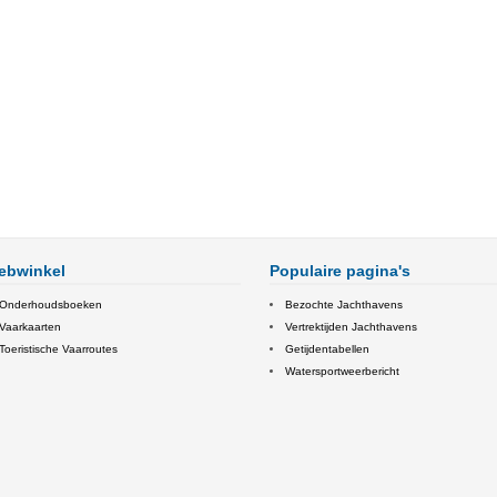
ebwinkel
Populaire pagina's
Onderhoudsboeken
Bezochte Jachthavens
Vaarkaarten
Vertrektijden Jachthavens
Toeristische Vaarroutes
Getijdentabellen
Watersportweerbericht