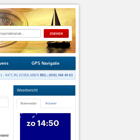
vens
GPS Navigatie
1 - 9471 PG ZUIDLAREN
BEL: (050) 360 49 63
Weerbericht
Buienradar
Actueel
sland