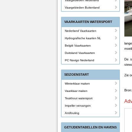
Vaargebieden Nederland
Vaargebieden Buitenland
VAARKAARTEN WATERSPORT
Nederland Vaarkaarten
Hydrografische kaarten NL
lang
België Vaarkaarten
moeil
Duitsland Vaarkaarten
De s
PC Navigo Nederland
stewa
SEIZOENSTART
Zie o
Winterklaar maken
Bron:
Vaarklaar maken
Teakhout watersport
Adv
Impeller vervangen
Antifouling
GETIJDENTABELLEN EN HAVENS