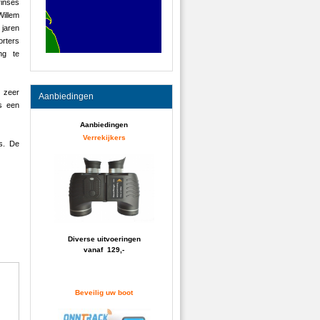
inses
illem
 jaren
orters
ng te
n zeer
Aanbiedingen
ds een
Aanbiedingen
Verrekijkers
is. De
Diverse uitvoeringen
vanaf 129,-
Beveilig uw boot