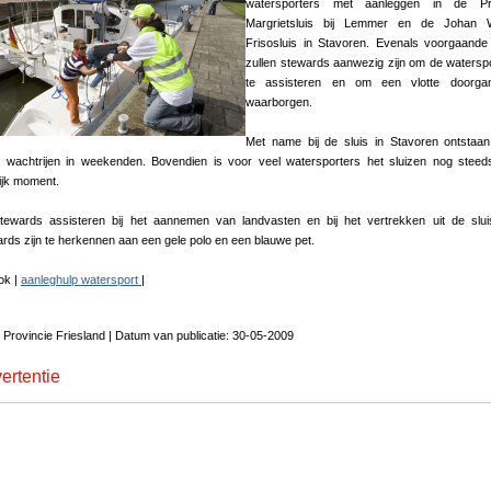
watersporters met aanleggen in de Pr
Margrietsluis bij Lemmer en de Johan W
Frisosluis in Stavoren. Evenals voorgaande
zullen stewards aanwezig zijn om de watersp
te assisteren en om een vlotte doorga
waarborgen.
Met name bij de sluis in Stavoren ontstaa
e wachtrijen in weekenden. Bovendien is voor veel watersporters het sluizen nog stee
ijk moment.
tewards assisteren bij het aannemen van landvasten en bij het vertrekken uit de slu
rds zijn te herkennen aan een gele polo en een blauwe pet.
ok |
aanleghulp watersport
|
 Provincie Friesland | Datum van publicatie: 30-05-2009
ertentie