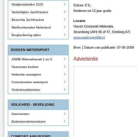
Getijdentabellen 2025
Entree: € 5,-
Kinderen tot 12 jaar gratis
Vertrektijden Jachthavens
Bezochte Jachthavens
Locatie
Haven Oostwold-Midwolda
Marifoonkanalen Nederland
Strandweg (Afrit 45 of 47, Snelweg A7)
Brugbediening tijden
www.watersportfair.nl
Bron: | Datum van publicatie: 07-06-2009
BOEKEN WATERSPORT
Advertentie
ANWB Wateralmanak 1 en 2
Vaarroutes boeken
Hollandia vaarwijzers
Cursusboeken watersport
Onderhoudsboeken
VEILIGHEID - BEVEILIGING
Zwemvesten
Buitenboordmotorsloten
COMFORT AAN BOORD