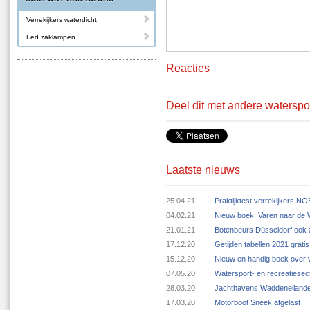
Verrekijkers waterdicht
Led zaklampen
Reacties
Deel dit met andere waterspo
Laatste nieuws
25.04.21
Praktijktest verrekijkers N
04.02.21
Nieuw boek: Varen naar de
21.01.21
Botenbeurs Düsseldorf ook 
17.12.20
Getijden tabellen 2021 grat
15.12.20
Nieuw en handig boek over v
07.05.20
Watersport- en recreatiese
28.03.20
Jachthavens Waddeneilande
17.03.20
Motorboot Sneek afgelast