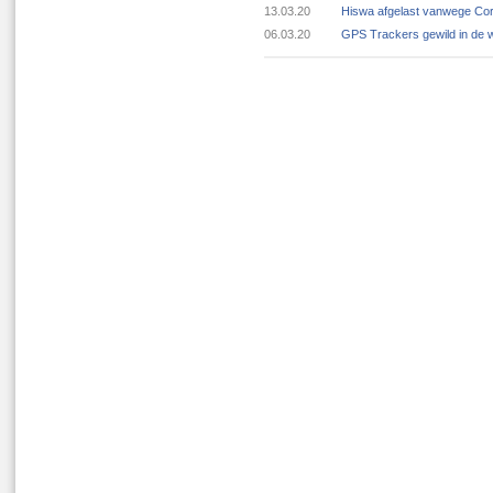
13.03.20
Hiswa afgelast vanwege Cor
06.03.20
GPS Trackers gewild in de 