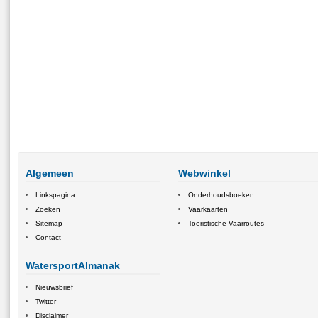
Algemeen
Webwinkel
Linkspagina
Onderhoudsboeken
Zoeken
Vaarkaarten
Sitemap
Toeristische Vaarroutes
Contact
WatersportAlmanak
Nieuwsbrief
Twitter
Disclaimer