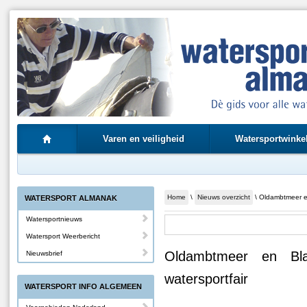
Varen en veiligheid
Watersportwinke
Home
\
Nieuws overzicht
\ Oldambtmeer en
WATERSPORT ALMANAK
Watersportnieuws
Watersport Weerbericht
Oldambtmeer en Bla
Nieuwsbrief
watersportfair
WATERSPORT INFO ALGEMEEN