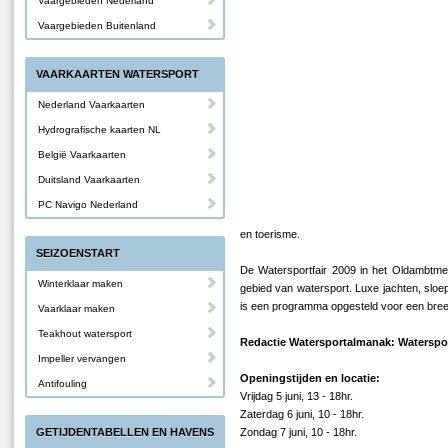
Vaargebieden Nederland
Vaargebieden Buitenland
VAARKAARTEN WATERSPORT
Nederland Vaarkaarten
Hydrografische kaarten NL
België Vaarkaarten
Duitsland Vaarkaarten
PC Navigo Nederland
en toerisme.
SEIZOENSTART
De Watersportfair 2009 in het Oldambtme
Winterklaar maken
gebied van watersport. Luxe jachten, sloe
is een programma opgesteld voor een breed
Vaarklaar maken
Teakhout watersport
Redactie Watersportalmanak: Waterspor
Impeller vervangen
Openingstijden en locatie:
Antifouling
Vrijdag 5 juni, 13 - 18hr.
Zaterdag 6 juni, 10 - 18hr.
GETIJDENTABELLEN EN HAVENS
Zondag 7 juni, 10 - 18hr.