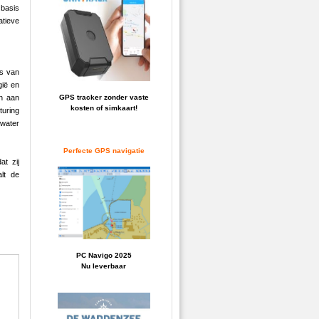
 basis
atieve
ns van
gië en
en aan
GPS tracker zonder vaste
kosten of simkaart!
turing
rwater
Perfecte GPS navigatie
at zij
lt de
PC Navigo 2025
Nu leverbaar