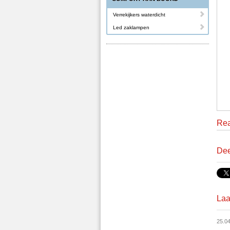
Verrekijkers waterdicht
Led zaklampen
Rea
Dee
Laa
25.0