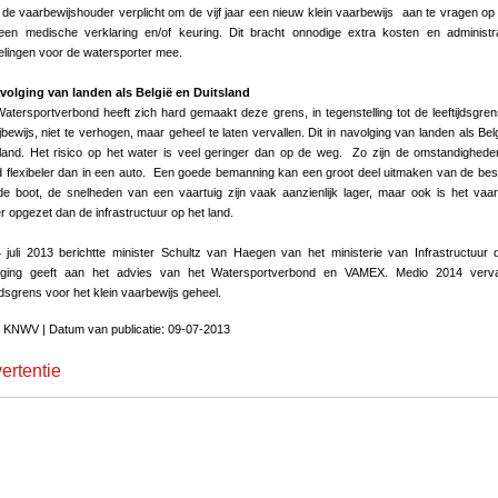
de vaarbewijshouder verplicht om de vijf jaar een nieuw klein vaarbewijs aan te vragen op
een medische verklaring en/of keuring. Dit bracht onnodige extra kosten en administr
lingen voor de watersporter mee.
avolging van landen als België en Duitsland
atersportverbond heeft zich hard gemaakt deze grens, in tegenstelling tot de leeftijdsgre
ijbewijs, niet te verhogen, maar geheel te laten vervallen. Dit in navolging van landen als Bel
sland. Het risico op het water is veel geringer dan op de weg. Zo zijn de omstandighed
 flexibeler dan in een auto. Een goede bemanning kan een groot deel uitmaken van de bes
e boot, de snelheden van een vaartuig zijn vaak aanzienlijk lager, maar ook is het vaa
r opgezet dan de infrastructuur op het land.
juli 2013 berichtte minister Schultz van Haegen van het ministerie van Infrastructuur d
lging geeft aan het advies van het Watersportverbond en VAMEX. Medio 2014 verva
ijdsgrens voor het klein vaarbewijs geheel.
 KNWV | Datum van publicatie: 09-07-2013
ertentie