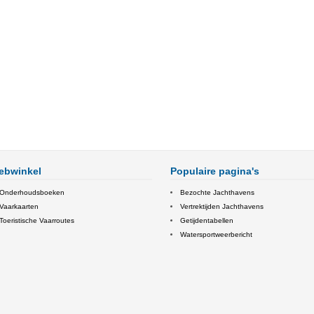
ebwinkel
Populaire pagina's
Onderhoudsboeken
Bezochte Jachthavens
Vaarkaarten
Vertrektijden Jachthavens
Toeristische Vaarroutes
Getijdentabellen
Watersportweerbericht