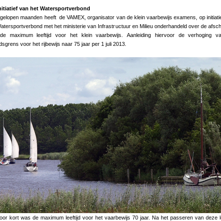
nitiatief van het Watersportverbond
gelopen maanden heeft de VAMEX, organisator van de klein vaarbewijs examens, op initiati
atersportverbond met het ministerie van Infrastructuur en Milieu onderhandeld over de afsch
de maximum leeftijd voor het klein vaarbewijs. Aanleiding hiervoor de verhoging v
ijdsgrens voor het rijbewijs naar 75 jaar per 1 juli 2013.
oor kort was de maximum leeftijd voor het vaarbewijs 70 jaar. Na het passeren van deze le