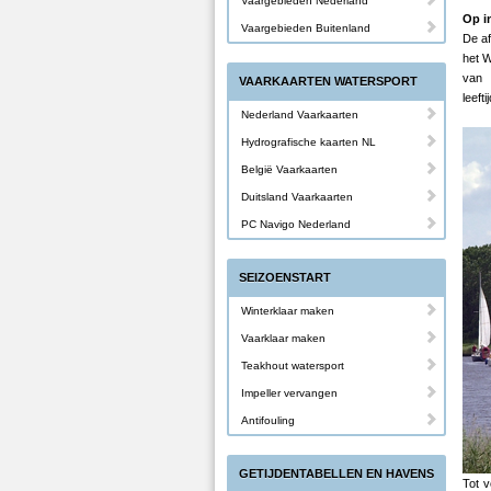
Vaargebieden Nederland
Op i
Vaargebieden Buitenland
De af
het W
van 
VAARKAARTEN WATERSPORT
leeft
Nederland Vaarkaarten
Hydrografische kaarten NL
België Vaarkaarten
Duitsland Vaarkaarten
PC Navigo Nederland
SEIZOENSTART
Winterklaar maken
Vaarklaar maken
Teakhout watersport
Impeller vervangen
Antifouling
GETIJDENTABELLEN EN HAVENS
Tot v