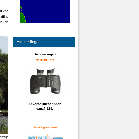
ef van
affing
an de
Aanbiedingen
Aanbiedingen
Verrekijkers
Diverse uitvoeringen
vanaf 129,-
Beveilig uw boot
eftijd