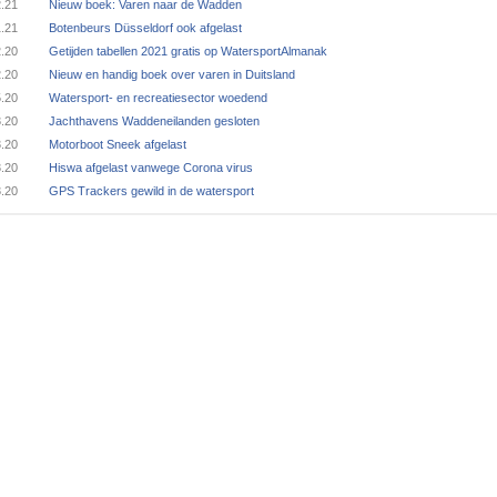
2.21
Nieuw boek: Varen naar de Wadden
1.21
Botenbeurs Düsseldorf ook afgelast
2.20
Getijden tabellen 2021 gratis op WatersportAlmanak
2.20
Nieuw en handig boek over varen in Duitsland
5.20
Watersport- en recreatiesector woedend
3.20
Jachthavens Waddeneilanden gesloten
3.20
Motorboot Sneek afgelast
3.20
Hiswa afgelast vanwege Corona virus
3.20
GPS Trackers gewild in de watersport