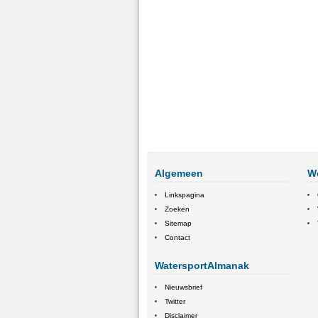
Algemeen
W
Linkspagina
Zoeken
Sitemap
Contact
WatersportAlmanak
Nieuwsbrief
Twitter
Disclaimer