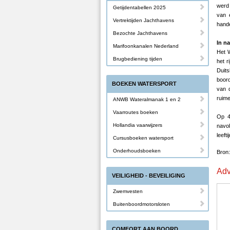
werd 
Getijdentabellen 2025
van 
Vertrektijden Jachthavens
hande
Bezochte Jachthavens
In n
Marifoonkanalen Nederland
Het W
Brugbediening tijden
het r
Duit
boord
BOEKEN WATERSPORT
van d
ruime
ANWB Wateralmanak 1 en 2
Vaarroutes boeken
Op 4 
Hollandia vaarwijzers
navo
leeft
Cursusboeken watersport
Onderhoudsboeken
Bron:
Adv
VEILIGHEID - BEVEILIGING
Zwemvesten
Buitenboordmotorsloten
COMFORT AAN BOORD