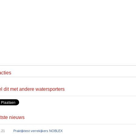
cties
l dit met andere watersporters
tste nieuws
4.21
Praktijktest verrekijkers NOBLEX