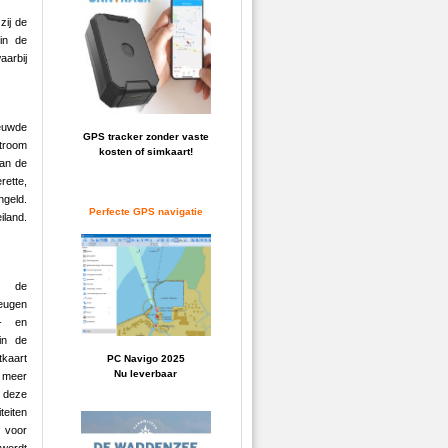
zij de
in de
aarbij
euwde
GPS tracker zonder vaste
stroom
kosten of simkaart!
van de
rette,
ngeld.
Perfecte GPS navigatie
iland.
ns de
heugen
- en
 in de
tkaart
PC Navigo 2025
Nu leverbaar
 meer
 deze
teiten
 voor