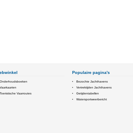
ebwinkel
Populaire pagina's
Onderhoudsboeken
Bezochte Jachthavens
Vaarkaarten
Vertrektijden Jachthavens
Toeristische Vaarroutes
Getijdentabellen
Watersportweerbericht