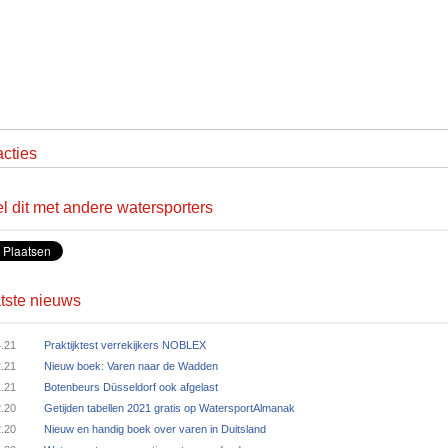
cties
l dit met andere watersporters
tste nieuws
4.21
Praktijktest verrekijkers NOBLEX
2.21
Nieuw boek: Varen naar de Wadden
1.21
Botenbeurs Düsseldorf ook afgelast
2.20
Getijden tabellen 2021 gratis op WatersportAlmanak
2.20
Nieuw en handig boek over varen in Duitsland