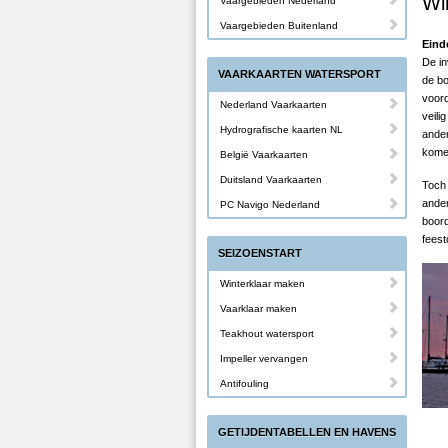
Wi
Vaargebieden Nederland
Vaargebieden Buitenland
Eind
De in
VAARKAARTEN WATERSPORT
de bo
voord
Nederland Vaarkaarten
veili
Hydrografische kaarten NL
ander
kome
België Vaarkaarten
Duitsland Vaarkaarten
Toch
ander
PC Navigo Nederland
boord
feest
SEIZOENSTART
Winterklaar maken
Vaarklaar maken
Teakhout watersport
Impeller vervangen
Antifouling
GETIJDENTABELLEN EN HAVENS