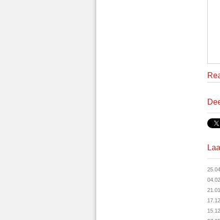
Rea
Dee
Laa
25.0
04.0
21.0
17.1
15.1