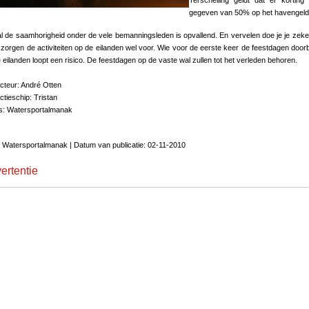
Terschelling geldt dat er korting
gegeven van 50% op het havengeld
l de saamhorigheid onder de vele bemanningsleden is opvallend. En vervelen doe je je zeker
zorgen de activiteiten op de eilanden wel voor. Wie voor de eerste keer de feestdagen door
 eilanden loopt een risico. De feestdagen op de vaste wal zullen tot het verleden behoren.
cteur: André Otten
tieschip: Tristan
's: Watersportalmanak
 Watersportalmanak | Datum van publicatie: 02-11-2010
ertentie