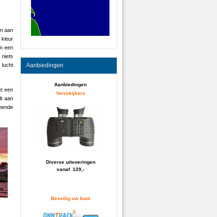
en aan
 kleur
om een
 niets
 lucht
Aanbiedingen
Aanbiedingen
et een
Verrekijkers
dt aan
omende
Diverse uitvoeringen
vanaf 129,-
Beveilig uw boot