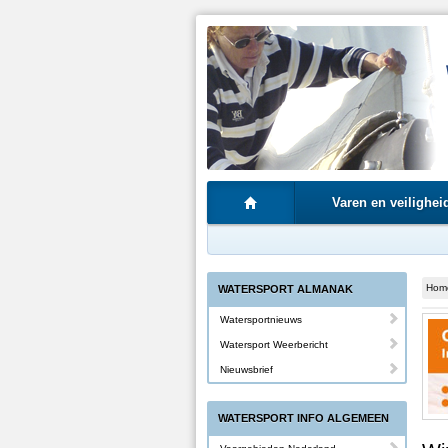
Varen en veilighei
Hom
WATERSPORT ALMANAK
Watersportnieuws
Watersport Weerbericht
Nieuwsbrief
WATERSPORT INFO ALGEMEEN