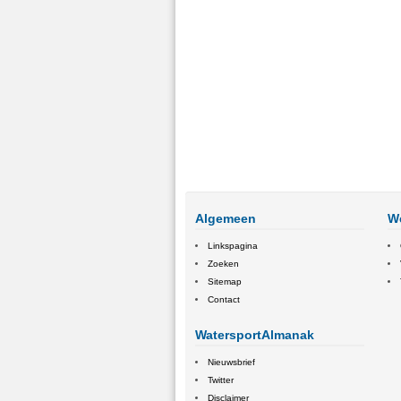
Algemeen
W
Linkspagina
Zoeken
Sitemap
Contact
WatersportAlmanak
Nieuwsbrief
Twitter
Disclaimer