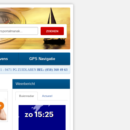
vens
GPS Navigatie
1 - 9471 PG ZUIDLAREN
BEL: (050) 360 49 63
Weerbericht
Buienradar
Actueel