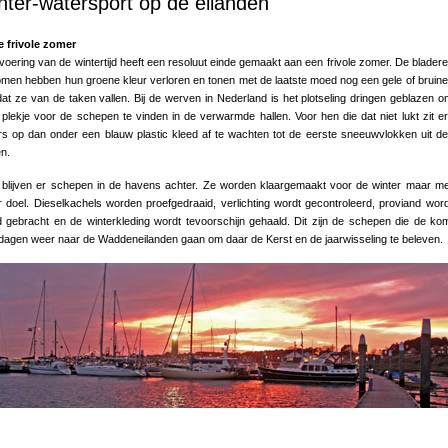
nter-watersport op de eilanden
e frivole zomer
voering van de wintertijd heeft een resoluut einde gemaakt aan een frivole zomer. De blader
men hebben hun groene kleur verloren en tonen met de laatste moed nog een gele of bruine
at ze van de taken vallen. Bij de werven in Nederland is het plotseling dringen geblazen 
g plekje voor de schepen te vinden in de verwarmde hallen. Voor hen die dat niet lukt zit er
s op dan onder een blauw plastic kleed af te wachten tot de eerste sneeuwvlokken uit de
n.
 blijven er schepen in de havens achter. Ze worden klaargemaakt voor de winter maar m
 doel. Dieselkachels worden proefgedraaid, verlichting wordt gecontroleerd, proviand wor
 gebracht en de winterkleding wordt tevoorschijn gehaald. Dit zijn de schepen die de k
dagen weer naar de Waddeneilanden gaan om daar de Kerst en de jaarwisseling te beleven.