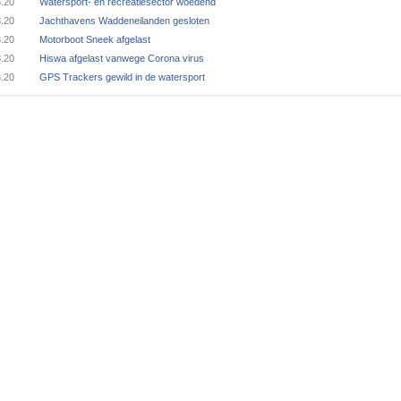
5.20
Watersport- en recreatiesector woedend
3.20
Jachthavens Waddeneilanden gesloten
3.20
Motorboot Sneek afgelast
3.20
Hiswa afgelast vanwege Corona virus
3.20
GPS Trackers gewild in de watersport