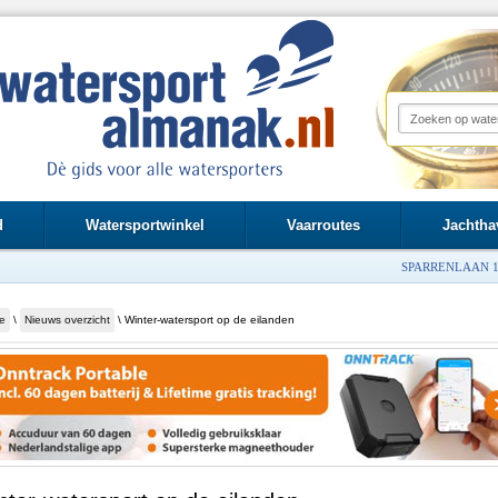
d
Watersportwinkel
Vaarroutes
Jachtha
SPARRENLAAN 1
e
\
Nieuws overzicht
\ Winter-watersport op de eilanden