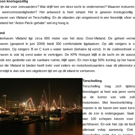
on knotsgezellig
ijn dat voor zeevaarders? Wat drijft hen om deze tocht te ondernemen? Waarom trotseren 
e weersomstandigheden? Het antwoord is heel simpel. Het is gewoon knotsgezellig 
haven van Vlieland en Terschelling. En de eilanden zijn omgetoverd in een feestelijk sfeer w
ieland het “Anton Pieck-gehalte” wel erg hoog is.
land
enhaven Vlieland ligt circa 800 meter van het dorp Oost-Vlieland. De geheel verni
thaven (geopend in juni 2009) biedt 300 comfortabele ligplaatsen. Op alle steigers is 
sloten. Op steigers B en C kunt u water tanken (behalve bij vorst). In de zuidoosthoek 
aven is ook bij vorst water te verkrijgen. De KPN Hotspot blijft in de lucht en de wasse
de een gedeelte van de sanitaire ruimte, blijft open. En men krijgt 50% korting op het have
st die Vlieland te bieden heeft trekt veel zeilers en motorbootvaarders naar dit pittoreske e
rsttijd is dan ook een uitgelezen tijd om op dit eiland te vertoeven.
Terschelling
Terschelling mag zich tijde
feestdagen al heel wat jaren ver
op de komst van vele zeil
motorboten. Met feestverlichting
masten is de haven een ware kers
als de zon is ondergegaan. Vaak
dan 100 schepen kiezen voor
jachthaven. En ook hier zijn de facili
allemaal volop aanwezig. Ook