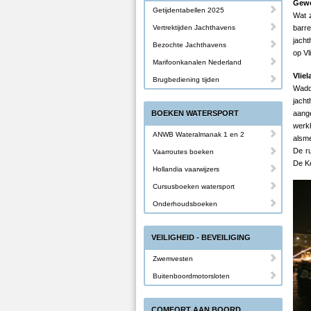
Gewo
Getijdentabellen 2025
Wat z
Vertrektijden Jachthavens
barr
jacht
Bezochte Jachthavens
op Vl
Marifoonkanalen Nederland
Vlie
Brugbediening tijden
Wadd
jach
BOEKEN WATERSPORT
aange
werkh
ANWB Wateralmanak 1 en 2
alsme
De ru
Vaarroutes boeken
De Ke
Hollandia vaarwijzers
Cursusboeken watersport
Onderhoudsboeken
VEILIGHEID - BEVEILIGING
Zwemvesten
Buitenboordmotorsloten
COMFORT AAN BOORD