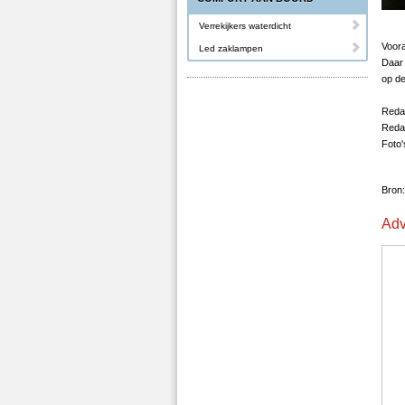
Verrekijkers waterdicht
Voora
Led zaklampen
Daar 
op de
Reda
Redac
Foto
Bron:
Adv