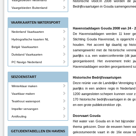
Vaargebieden Nederland
historische vloot.In 2008 worden de j
Bedrijfsvaartuigen in Gouda samengesmeed
Vaargebieden Buitenland
VAARKAARTEN WATERSPORT
Havenstaddagen Gouda 2008 van 24 - 27
Nederland Vaarkaarten
De Havenstaddagen werden 11 keer geo
Stichting Gouda Havenstad, is opgericht
Hydrografische kaarten NL
houden. Het accent ligt daarbij op his
België Vaarkaarten
samengewerkt met de historische vereni
Duitsland Vaarkaarten
jaarlijks o.a. een waterconferentie (dit j
georganiseerd. Het evenement trekt ja
PC Navigo Nederland
Havenstaddagen worden georganiseerd sam
SEIZOENSTART
Historische Bedrijfsvaartuigen
Deze reünie van de Landelijke Vereniging 
Winterklaar maken
jaarlijks in een andere regio in Nederlan
Vaarklaar maken
1200 aangesloten schepen kunnen voor zo’
170 historische bedrijfsvaartuigen in de 
Teakhout watersport
en een grote publiekstrekker zijn.
Impeller vervangen
Doorvaart Gouda
Antifouling
Het water van Gouda en in het bijzonder d
thema gekozen. Door de eeuwen heen was
GETIJDENTABELLEN EN HAVENS
gekostumeerde vaart in de 16e eeuw tot 