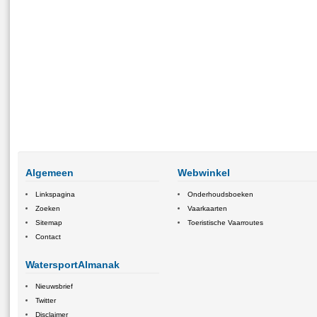
Algemeen
Webwinkel
Linkspagina
Onderhoudsboeken
Zoeken
Vaarkaarten
Sitemap
Toeristische Vaarroutes
Contact
WatersportAlmanak
Nieuwsbrief
Twitter
Disclaimer