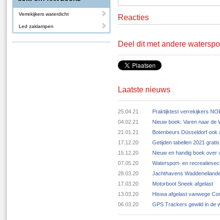
Verrekijkers waterdicht
Reacties
Led zaklampen
Deel dit met andere waterspo
Laatste nieuws
25.04.21
Praktijktest verrekijkers N
04.02.21
Nieuw boek: Varen naar de
21.01.21
Botenbeurs Düsseldorf ook 
17.12.20
Getijden tabellen 2021 grat
15.12.20
Nieuw en handig boek over v
07.05.20
Watersport- en recreatiese
28.03.20
Jachthavens Waddeneilande
17.03.20
Motorboot Sneek afgelast
13.03.20
Hiswa afgelast vanwege Cor
06.03.20
GPS Trackers gewild in de 