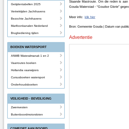
Staande Mastroute. Om die reden is aan
Getijdentabellen 2025
Gouda Waterstad - “Goudse Glorie” gegev
Vertrektijden Jachthavens
Meer info:
klik hier
Bezochte Jachthavens
Marifoonkanalen Nederland
Bron: Gemeente Gouda | Datum van public
Brugbediening tijden
Advertentie
BOEKEN WATERSPORT
ANWB Wateralmanak 1 en 2
Vaarroutes boeken
Hollandia vaarwijzers
Cursusboeken watersport
Onderhoudsboeken
VEILIGHEID - BEVEILIGING
Zwemvesten
Buitenboordmotorsloten
COMFORT AAN BOORD