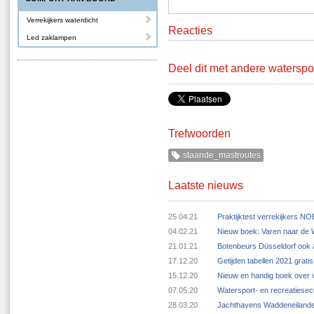
Verrekijkers waterdicht
Reacties
Led zaklampen
Deel dit met andere waterspo
Trefwoorden
staande_mastroutes
Laatste nieuws
25.04.21
Praktijktest verrekijkers N
04.02.21
Nieuw boek: Varen naar de
21.01.21
Botenbeurs Düsseldorf ook 
17.12.20
Getijden tabellen 2021 grat
15.12.20
Nieuw en handig boek over v
07.05.20
Watersport- en recreatiese
28.03.20
Jachthavens Waddeneilande