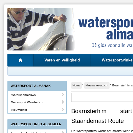
Varen en veiligheid
Watersportwinke
Home
\
Nieuws overzicht
\ Boarnsterhim 
WATERSPORT ALMANAK
Watersportnieuws
Watersport Weerbericht
Boarnsterhim sta
Nieuwsbrief
Staandemast Route
WATERSPORT INFO ALGEMEEN
De watersporters wordt het straks weer i