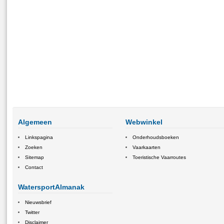
Algemeen
Webwinkel
Linkspagina
Onderhoudsboeken
Zoeken
Vaarkaarten
Sitemap
Toeristische Vaarroutes
Contact
WatersportAlmanak
Nieuwsbrief
Twitter
Disclaimer