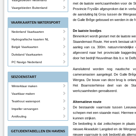
Vaargebieden Nederland
met de laatste werkzaamheden voor de S
Vaargebieden Buitenland
Provincie Fryslân afgesproken dat in ve
de aansluiting bij Grou tussen de Wergeast
de Galle Brêge gebouwd en werden in de N
VAARKAARTEN WATERSPORT
De laatste loodjes
Nederland Vaarkaarten
Binnenkort wordt gestart met de laatste w
Hydrografische kaarten NL
Staandemast Route. Het werk bestaat uit h
België Vaarkaarten
aanleg van ca. 300m. natuurvriendelijke 
afgevoerd naar het provinciale baggerd
Duitsland Vaarkaarten
door het bedrijf Heuvelman Ibis b.v. te Delf
PC Navigo Nederland
Aansluitend worden nog nautische vo
cameramasten aangelegd. De Galle Brêge
SEIZOENSTART
Wergea. De bouw van deze brug is onlang
Het Boarnsterhimse deel van de St
Winterklaar maken
werkzaamheden gerealiseerd.
Vaarklaar maken
Teakhout watersport
Alternatieve route
De bestaande vaarroute tussen Leeuwa
Impeller vervangen
schepen met een staande mast. Hiermee wo
Antifouling
kunnen strijken.
De bedoeling is dat zeilschepen in plaat
nieuwe Akwadukt Langdeel en de Wergeast
GETIJDENTABELLEN EN HAVENS
nieuwe vaarroute is ook bedoeld als alterna