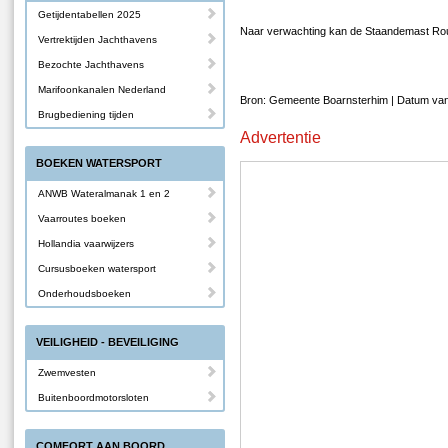
Getijdentabellen 2025
Naar verwachting kan de Staandemast Rout
Vertrektijden Jachthavens
Bezochte Jachthavens
Marifoonkanalen Nederland
Bron: Gemeente Boarnsterhim | Datum van 
Brugbediening tijden
Advertentie
BOEKEN WATERSPORT
ANWB Wateralmanak 1 en 2
Vaarroutes boeken
Hollandia vaarwijzers
Cursusboeken watersport
Onderhoudsboeken
VEILIGHEID - BEVEILIGING
Zwemvesten
Buitenboordmotorsloten
COMFORT AAN BOORD