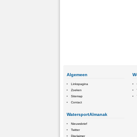
Algemeen
W
Linkspagina
Zoeken
Sitemap
Contact
WatersportAlmanak
Nieuwsbrief
Twitter
Disclaimer