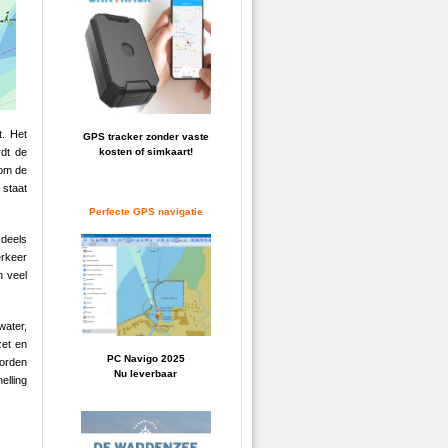
t. Het
GPS tracker zonder vaste
rdt de
kosten of simkaart!
 om de
 staat
Perfecte GPS navigatie
 deels
erkeer
n veel
water,
zet en
PC Navigo 2025
orden
Nu leverbaar
lling