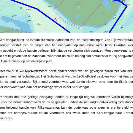
chuitengat heeft de laatste tijd volop aandacht van de dieptemetingen van Rijkswaterstaa
tengat herstelt zelf de diepte van het vaarwater op natuurlijke wijze. Ieder kwartaal wo
 gepeild en uit de laatste peilingen blijkt dat de verdieping zich voortzet. Men overweegt nu
te zet te geven aan de zandbank waardoor de route nu nog niet bevaarbaar is. Bij hoogwater
 1 meter water op het ondiepste punt.
het zover is wil Rijkswaterstaat eerst onderzoeken wat de gevolgen zullen zijn van het
ggeren van het Schuitengat. Het Schuitengat werd in 1966 officieel gesloten voor het vaarv
dat de geul verzande. Bijkomend voordeel was wel dat de nieuwe route door de Slenk ee
ger vaarwater was dan het onstuimige water in het Schuitengat.
sporters met een geringe diepgang konden er lange tijd nog wel doorheen varen bij hoog
voor de beroepsvaart werd de route gesloten. Indien de natuurlijke ontwikkeling zich door
een helpend handje van Rijkswaterstaat kan de oude vaarroute weer in ere hersteld w
door het beroepsverkeer en de veerboten ook weer door het Schuitengat naar Tersche
en varen.