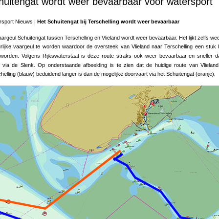
huitengat wordt weer bevaarbaar voor watersport
rsport Nieuws |
Het Schuitengat bij Terschelling wordt weer bevaarbaar
argeul Schuitengat tussen Terschelling en Vlieland wordt weer bevaarbaar. Het lijkt zelfs we
rlijke vaargeul te worden waardoor de oversteek van Vlieland naar Terschelling een stuk 
 worden. Volgens Rijkswaterstaat is deze route straks ook weer bevaarbaar en
sneller
d
e via de Slenk. Op onderstaande afbeelding is te zien dat de huidige route van Vlielan
helling (blauw) beduidend langer is dan de mogelijke doorvaart via het Schuitengat (oranje).