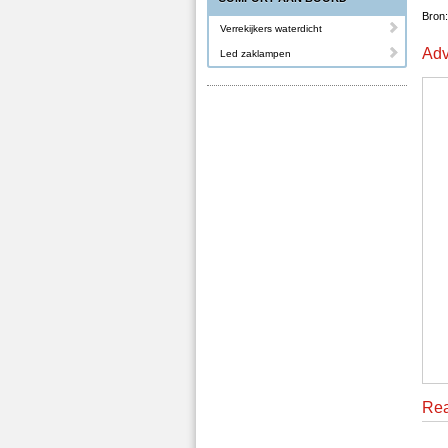
Bron:
Verrekijkers waterdicht
Adv
Led zaklampen
Rea