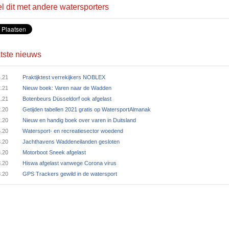
l dit met andere watersporters
tste nieuws
4.21
Praktijktest verrekijkers NOBLEX
2.21
Nieuw boek: Varen naar de Wadden
1.21
Botenbeurs Düsseldorf ook afgelast
2.20
Getijden tabellen 2021 gratis op WatersportAlmanak
2.20
Nieuw en handig boek over varen in Duitsland
5.20
Watersport- en recreatiesector woedend
3.20
Jachthavens Waddeneilanden gesloten
3.20
Motorboot Sneek afgelast
3.20
Hiswa afgelast vanwege Corona virus
3.20
GPS Trackers gewild in de watersport