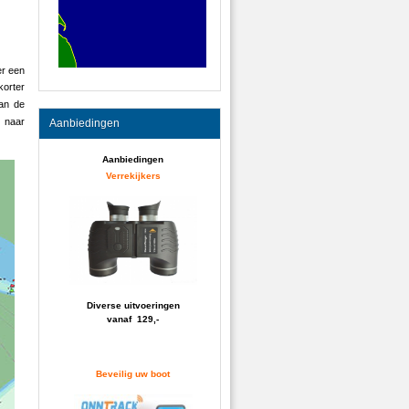
er een
korter
an de
d naar
Aanbiedingen
Aanbiedingen
Verrekijkers
Diverse uitvoeringen
vanaf 129,-
Beveilig uw boot