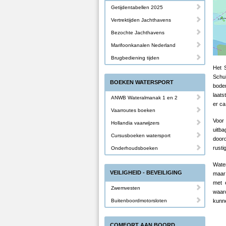
Getijdentabellen 2025
Vertrektijden Jachthavens
Bezochte Jachthavens
Marifoonkanalen Nederland
Brugbediening tijden
Het S
Schui
BOEKEN WATERSPORT
bodem
laats
ANWB Wateralmanak 1 en 2
er ca
Vaarroutes boeken
Voor 
Hollandia vaarwijzers
uitba
Cursusboeken watersport
door
rusti
Onderhoudsboeken
Water
VEILIGHEID - BEVEILIGING
maar 
met 
Zwemvesten
waar
Buitenboordmotorsloten
kunn
COMFORT AAN BOORD