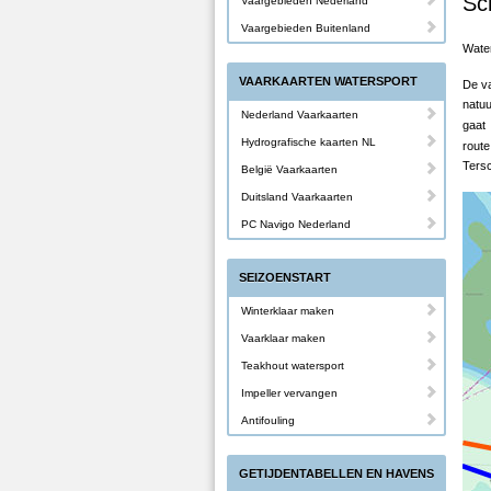
Sc
Vaargebieden Nederland
Vaargebieden Buitenland
Wate
VAARKAARTEN WATERSPORT
De va
natuu
Nederland Vaarkaarten
gaat
Hydrografische kaarten NL
rout
Tersc
België Vaarkaarten
Duitsland Vaarkaarten
PC Navigo Nederland
SEIZOENSTART
Winterklaar maken
Vaarklaar maken
Teakhout watersport
Impeller vervangen
Antifouling
GETIJDENTABELLEN EN HAVENS