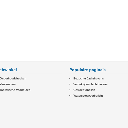
ebwinkel
Populaire pagina's
Onderhoudsboeken
Bezochte Jachthavens
Vaarkaarten
Vertrektijden Jachthavens
Toeristische Vaarroutes
Getijdentabellen
Watersportweerbericht