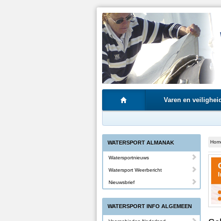
Varen en veilighei
Hom
WATERSPORT ALMANAK
Watersportnieuws
Watersport Weerbericht
Nieuwsbrief
WATERSPORT INFO ALGEMEEN