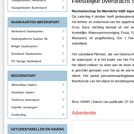
Feestelijke overdracht 
Vaargebieden Nederland
Vaargebieden Buitenland
Recreatieschap De Marrekrite blijft eige
Op zaterdag 4 oktober heeft gedeputeerde
het beheer en onderhoud van het opgeknapt
VAARKAARTEN WATERSPORT
Grou. Deze stichting bestaat uit vier wa
Nederland Vaarkaarten
Koninklijke Watersportvereniging Frisia,
Meeuwen) en jeugdherberg Oer ‘t Hout.
Hydrografische kaarten NL
starteiland.
België Vaarkaarten
Duitsland Vaarkaarten
Het starteiland Pikmeer, dat van historisc
de watersport, is in het kader van Het Fr
PC Navigo Nederland
het eiland voldoen nu weer aan de eisen
is geschikt gemaakt voor het op de wal br
SEIZOENSTART
eiland. Het aantal passantenaanlegplaa
finishfunctie van het eiland en bereikbaarh
Winterklaar maken
Vaarklaar maken
Teakhout watersport
Bron: KNWV | Datum van publicatie: 07-10
Impeller vervangen
Advertentie
Antifouling
GETIJDENTABELLEN EN HAVENS