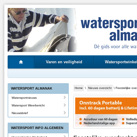
Varen en veiligheid
Watersportwinke
Home
\
Nieuws overzicht
\ Feestelijke ove
WATERSPORT ALMANAK
Watersportnieuws
Watersport Weerbericht
Nieuwsbrief
WATERSPORT INFO ALGEMEEN