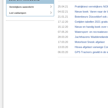
25.04.21
Praktijktest verrekijkers N
Verrekijkers waterdicht
04.02.21
Nieuw boek: Varen naar de
Led zaklampen
21.01.21
Botenbeurs Düsseldorf ook 
17.12.20
Getijden tabellen 2021 grat
15.12.20
Nieuw en handig boek over v
07.05.20
Watersport- en recreatiese
28.03.20
Jachthavens Waddeneilande
17.03.20
Motorboot Sneek afgelast
13.03.20
Hiswa afgelast vanwege Cor
06.03.20
GPS Trackers gewild in de 