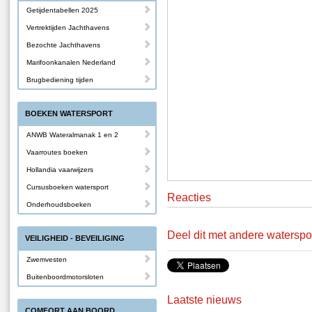
Getijdentabellen 2025
Vertrektijden Jachthavens
Bezochte Jachthavens
Marifoonkanalen Nederland
Brugbediening tijden
BOEKEN WATERSPORT
ANWB Wateralmanak 1 en 2
Vaarroutes boeken
Hollandia vaarwijzers
Cursusboeken watersport
Reacties
Onderhoudsboeken
Deel dit met andere waterspo
VEILIGHEID - BEVEILIGING
Zwemvesten
Buitenboordmotorsloten
Laatste nieuws
COMFORT AAN BOORD