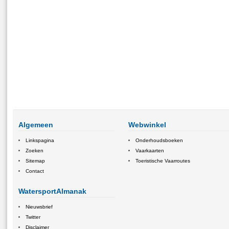
Algemeen
Webwinkel
Linkspagina
Onderhoudsboeken
Zoeken
Vaarkaarten
Sitemap
Toeristische Vaarroutes
Contact
WatersportAlmanak
Nieuwsbrief
Twitter
Disclaimer