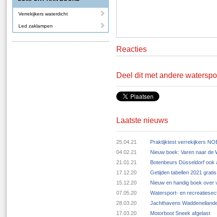
Verrekijkers waterdicht
Led zaklampen
Reacties
Deel dit met andere waterspo
Laatste nieuws
25.04.21
Praktijktest verrekijkers N
04.02.21
Nieuw boek: Varen naar de
21.01.21
Botenbeurs Düsseldorf ook 
17.12.20
Getijden tabellen 2021 grat
15.12.20
Nieuw en handig boek over v
07.05.20
Watersport- en recreatiese
28.03.20
Jachthavens Waddeneilande
17.03.20
Motorboot Sneek afgelast