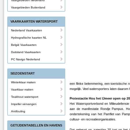
Vaargebieden Nederland
Vaargebieden Buitenland
VAARKAARTEN WATERSPORT
Nederland Vaarkaarten
Hydrografische kaarten NL
België Vaarkaarten
Duitsland Vaarkaarten
PC Navigo Nederland
SEIZOENSTART
Winterklaar maken
een flinke belemmering, een toeristische 
mogelijk. Veel watersporters laten daarom 
Vaarklaar maken
Teakhout watersport
Protestactie Hou het IJmeer open op 20
Het Watersportverbond en Milieudefensie
Impeller vervangen
aan de manifestatie Rondje Pampus. H
Antifouling
ondertekening van het Pamflet van Pampu
cultuur- en recreatieorganisaties.
GETIJDENTABELLEN EN HAVENS
Dat gebeurt op zaterdag 20 juni op het