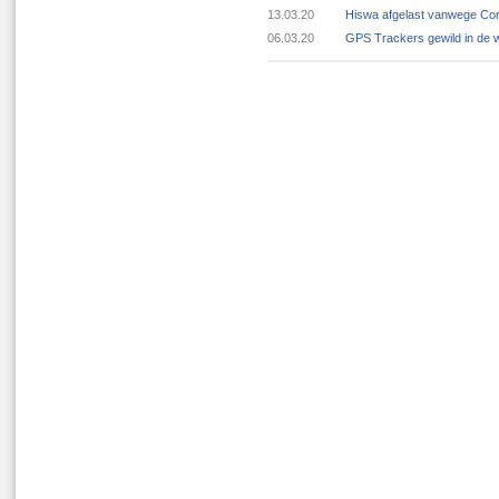
13.03.20
Hiswa afgelast vanwege Cor
06.03.20
GPS Trackers gewild in de 