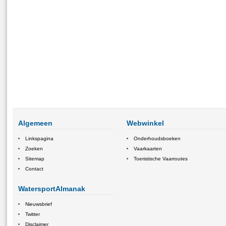
Algemeen
Webwinkel
Linkspagina
Onderhoudsboeken
Zoeken
Vaarkaarten
Sitemap
Toeristische Vaarroutes
Contact
WatersportAlmanak
Nieuwsbrief
Twitter
Disclaimer