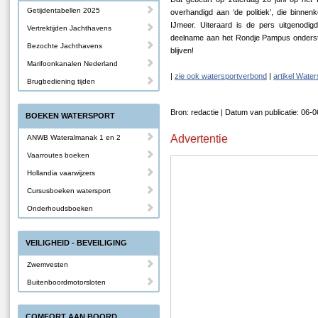
Getijdentabellen 2025
overhandigd aan ‘de politiek’, die binn
IJmeer. Uiteraard is de pers uitgenodig
Vertrektijden Jachthavens
deelname aan het Rondje Pampus onderst
Bezochte Jachthavens
blijven!
Marifoonkanalen Nederland
|
zie ook watersportverbond
|
artikel Wate
Brugbediening tijden
Bron: redactie | Datum van publicatie: 06-
BOEKEN WATERSPORT
Advertentie
ANWB Wateralmanak 1 en 2
Vaarroutes boeken
Hollandia vaarwijzers
Cursusboeken watersport
Onderhoudsboeken
VEILIGHEID - BEVEILIGING
Zwemvesten
Buitenboordmotorsloten
COMFORT AAN BOORD