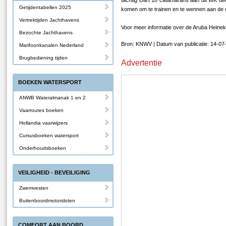
tachtig Dart 18 catamarans aan dit WK dee
Getijdentabellen 2025
komen om te trainen en te wennen aan de
Vertrektijden Jachthavens
Voor meer informatie over de Aruba Heinek
Bezochte Jachthavens
Bron: KNWV | Datum van publicatie: 14-07
Marifoonkanalen Nederland
Brugbediening tijden
Advertentie
BOEKEN WATERSPORT
ANWB Wateralmanak 1 en 2
Vaarroutes boeken
Hollandia vaarwijzers
Cursusboeken watersport
Onderhoudsboeken
VEILIGHEID - BEVEILIGING
Zwemvesten
Buitenboordmotorsloten
COMFORT AAN BOORD