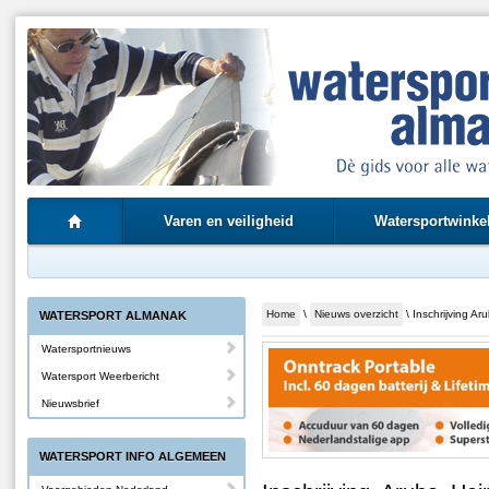
Varen en veiligheid
Watersportwinke
Home
\
Nieuws overzicht
\ Inschrijving 
WATERSPORT ALMANAK
Watersportnieuws
Watersport Weerbericht
Nieuwsbrief
WATERSPORT INFO ALGEMEEN