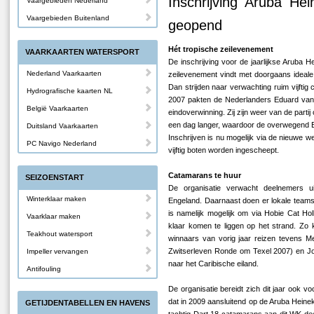
Inschrijving Aruba H
Vaargebieden Nederland
Vaargebieden Buitenland
geopend
Hét tropische zeilevenement
VAARKAARTEN WATERSPORT
De inschrijving voor de jaarlijkse Aruba
Nederland Vaarkaarten
zeilevenement vindt met doorgaans ideale
Dan strijden naar verwachting ruim vijft
Hydrografische kaarten NL
2007 pakten de Nederlanders Eduard van
België Vaarkaarten
eindoverwinning. Zij zijn weer van de partij
een dag langer, waardoor de overwegend E
Duitsland Vaarkaarten
Inschrijven is nu mogelijk via de nieuwe w
PC Navigo Nederland
vijftig boten worden ingescheept.
Catamarans te huur
SEIZOENSTART
De organisatie verwacht deelnemers uit
Winterklaar maken
Engeland. Daarnaast doen er lokale teams u
is namelijk mogelijk om via Hobie Cat Ho
Vaarklaar maken
klaar komen te liggen op het strand. Zo
Teakhout watersport
winnaars van vorig jaar reizen tevens M
Zwitserleven Ronde om Texel 2007) en Jo
Impeller vervangen
naar het Caribische eiland.
Antifouling
De organisatie bereidt zich dit jaar ook 
dat in 2009 aansluitend op de Aruba Heine
GETIJDENTABELLEN EN HAVENS