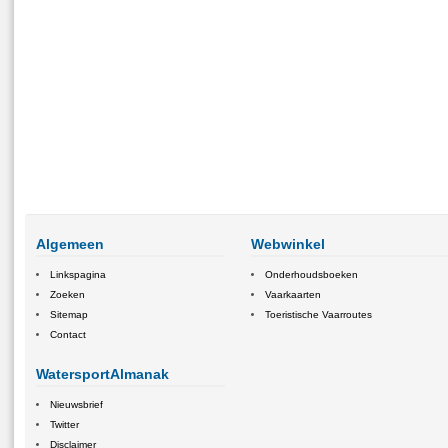
Algemeen
Webwinkel
Linkspagina
Onderhoudsboeken
Zoeken
Vaarkaarten
Sitemap
Toeristische Vaarroutes
Contact
WatersportAlmanak
Nieuwsbrief
Twitter
Disclaimer