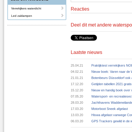
Reacties
Verrekijkers waterdicht
Led zaklampen
Deel dit met andere waterspo
Laatste nieuws
25.04.21
Praktijktest verrekijkers N
04.02.21
Nieuw boek: Varen naar de
21.01.21
Botenbeurs Düsseldorf ook 
17.12.20
Getijden tabellen 2021 grat
15.12.20
Nieuw en handig boek over v
07.05.20
Watersport- en recreatiese
28.03.20
Jachthavens Waddeneilande
17.03.20
Motorboot Sneek afgelast
13.03.20
Hiswa afgelast vanwege Cor
06.03.20
GPS Trackers gewild in de 