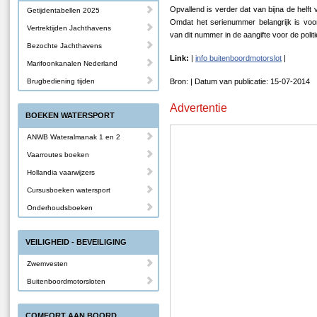
Opvallend is verder dat van bijna de hel
Getijdentabellen 2025
Omdat het serienummer belangrijk is voo
Vertrektijden Jachthavens
van dit nummer in de aangifte voor de polit
Bezochte Jachthavens
Link:
|
info buitenboordmotorslot
|
Marifoonkanalen Nederland
Brugbediening tijden
Bron: | Datum van publicatie: 15-07-2014
Advertentie
BOEKEN WATERSPORT
ANWB Wateralmanak 1 en 2
Vaarroutes boeken
Hollandia vaarwijzers
Cursusboeken watersport
Onderhoudsboeken
VEILIGHEID - BEVEILIGING
Zwemvesten
Buitenboordmotorsloten
COMFORT AAN BOORD