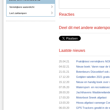
Verrekijkers waterdicht
Led zaklampen
Reacties
Deel dit met andere waterspo
Laatste nieuws
25.04.21
Praktijktest verrekijkers N
04.02.21
Nieuw boek: Varen naar de
21.01.21
Botenbeurs Düsseldorf ook 
17.12.20
Getijden tabellen 2021 grat
15.12.20
Nieuw en handig boek over v
07.05.20
Watersport- en recreatiese
28.03.20
Jachthavens Waddeneilande
17.03.20
Motorboot Sneek afgelast
13.03.20
Hiswa afgelast vanwege Cor
06.03.20
GPS Trackers gewild in de 