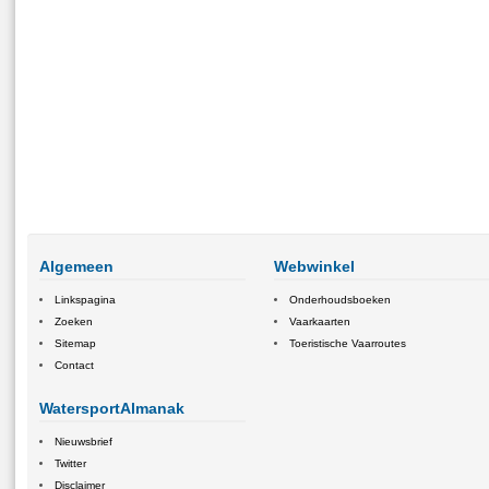
Algemeen
Webwinkel
Linkspagina
Onderhoudsboeken
Zoeken
Vaarkaarten
Sitemap
Toeristische Vaarroutes
Contact
WatersportAlmanak
Nieuwsbrief
Twitter
Disclaimer