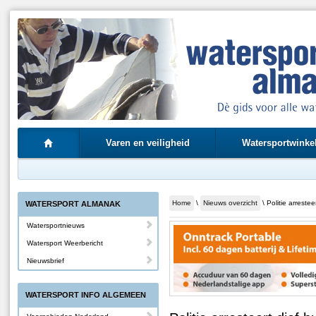
Varen en veiligheid
Watersportwinke
Home
\
Nieuws overzicht
\ Politie arreste
WATERSPORT ALMANAK
Watersportnieuws
Watersport Weerbericht
Nieuwsbrief
WATERSPORT INFO ALGEMEEN