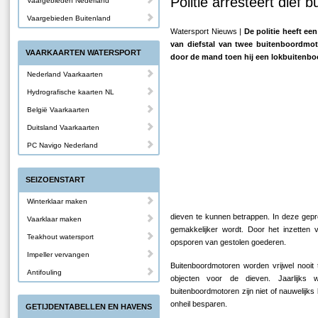
Politie arresteert dief
Vaargebieden Nederland
Vaargebieden Buitenland
Watersport Nieuws |
De politie heeft e
van diefstal van twee buitenboordmot
VAARKAARTEN WATERSPORT
door de mand toen hij een lokbuitenb
Nederland Vaarkaarten
Hydrografische kaarten NL
België Vaarkaarten
Duitsland Vaarkaarten
PC Navigo Nederland
SEIZOENSTART
Winterklaar maken
dieven te kunnen betrappen. In deze gep
Vaarklaar maken
gemakkelijker wordt. Door het inzetten v
Teakhout watersport
opsporen van gestolen goederen.
Impeller vervangen
Buitenboordmotoren worden vrijwel nooit 
Antifouling
objecten voor de dieven. Jaarlijks 
buitenboordmotoren zijn niet of nauwelijk
onheil besparen.
GETIJDENTABELLEN EN HAVENS