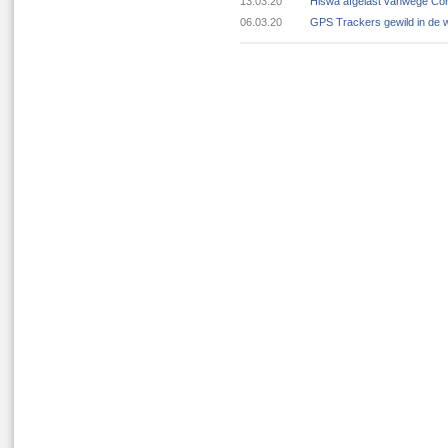
13.03.20
Hiswa afgelast vanwege Cor
06.03.20
GPS Trackers gewild in de 