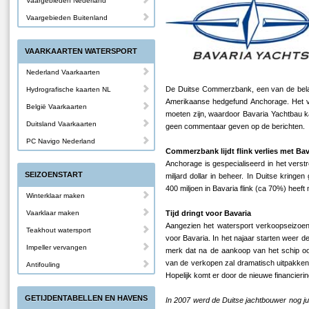
Vaargebieden Nederland
Vaargebieden Buitenland
VAARKAARTEN WATERSPORT
Nederland Vaarkaarten
De Duitse Commerzbank, een van de belang
Hydrografische kaarten NL
Amerikaanse hedgefund Anchorage. Het v
België Vaarkaarten
moeten zijn, waardoor Bavaria Yachtbau 
Duitsland Vaarkaarten
geen commentaar geven op de berichten.
PC Navigo Nederland
Commerzbank lijdt flink verlies met Bav
Anchorage is gespecialiseerd in het verst
SEIZOENSTART
miljard dollar in beheer. In Duitse krin
400 miljoen in Bavaria flink (ca 70%) heeft
Winterklaar maken
Vaarklaar maken
Tijd dringt voor Bavaria
Aangezien het watersport verkoopseizoen w
Teakhout watersport
voor Bavaria. In het najaar starten weer d
Impeller vervangen
merk dat na de aankoop van het schip oo
van de verkopen zal dramatisch uitpakken 
Antifouling
Hopelijk komt er door de nieuwe financieri
GETIJDENTABELLEN EN HAVENS
In 2007 werd de Duitse jachtbouwer nog j