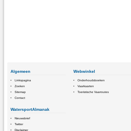
Algemeen
Webwinkel
Linkspagina
Onderhoudsboeken
Zoeken
Vaarkaarten
Sitemap
Toeristische Vaarroutes
Contact
WatersportAlmanak
Nieuwsbrief
Twitter
Disclaimer