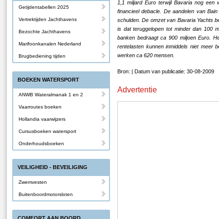
1,1 miljard Euro terwijl Bavaria nog een
Getijdentabellen 2025
financieel debacle. De aandelen van Bain 
Vertrektijden Jachthavens
schulden. De omzet van Bavaria Yachts bed
is dat teruggelopen tot minder dan 100 m
Bezochte Jachthavens
banken bedraagt ca 900 miljoen Euro. He
Marifoonkanalen Nederland
rentelasten kunnen inmiddels niet meer b
werken ca 620 mensen.
Brugbediening tijden
Bron: | Datum van publicatie: 30-08-2009
BOEKEN WATERSPORT
Advertentie
ANWB Wateralmanak 1 en 2
Vaarroutes boeken
Hollandia vaarwijzers
Cursusboeken watersport
Onderhoudsboeken
VEILIGHEID - BEVEILIGING
Zwemvesten
Buitenboordmotorsloten
COMFORT AAN BOORD