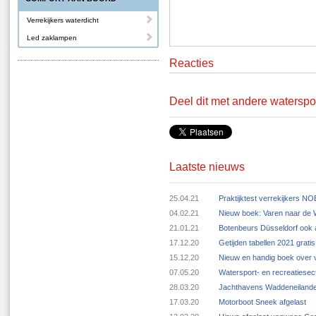
Verrekijkers waterdicht
Led zaklampen
Reacties
Deel dit met andere waterspo
Laatste nieuws
25.04.21
Praktijktest verrekijkers N
04.02.21
Nieuw boek: Varen naar de
21.01.21
Botenbeurs Düsseldorf ook 
17.12.20
Getijden tabellen 2021 grat
15.12.20
Nieuw en handig boek over v
07.05.20
Watersport- en recreatiese
28.03.20
Jachthavens Waddeneilande
17.03.20
Motorboot Sneek afgelast